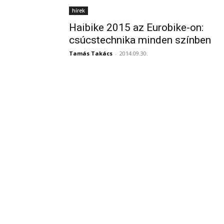
hírek
Haibike 2015 az Eurobike-on:
csúcstechnika minden színben
Tamás Takács
-
2014.09.30.