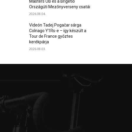
Masters OB és a Brigetio
Országúti Mezőnyverseny csatái
2026.08.04.
Videón Tadej Pogačar sárga
Colnago Y1Rs-e – így készült a
Tour de France győztes
kerékpárja
2026.08.03.