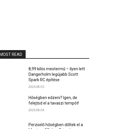
MOST READ
8,99 kilós mestermű – ilyen lett
Dangerholm legújabb Scott
Spark RC építése
2026.08.05.
Hőségben edzeni? Igen, de
felejtsd el a tavaszi tempót!
2026.08.04.
Perzselő hőségben dőltek el a