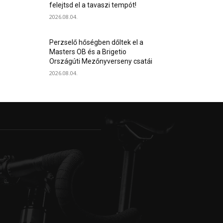
felejtsd el a tavaszi tempót!
2026.08.04.
Perzselő hőségben dőltek el a
Masters OB és a Brigetio
Országúti Mezőnyverseny csatái
2026.08.04.