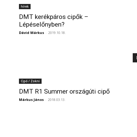
hírek
DMT kerékpáros cipők –
Lépéselőnyben?
Dávid Márkus
-
2019.10.18.
Cipő / Zokni
DMT R1 Summer országúti cipő
Márkus János
-
2018.03.13.