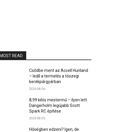
MOST READ
Csődbe ment az Accell Hunland
– leáll a termelés a tószegi
kerékpárgyárban
2026.08.06.
8,99 kilós mestermű – ilyen lett
Dangerholm legújabb Scott
Spark RC építése
2026.08.05.
Hőségben edzeni? Igen, de