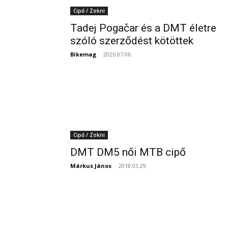
Cipő / Zokni
Tadej Pogačar és a DMT életre
szóló szerződést kötöttek
Bikemag
-
2026.07.06.
Cipő / Zokni
DMT DM5 női MTB cipő
Márkus János
-
2018.03.29.