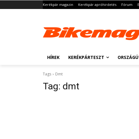
Kerékpár magazin
Kerékpár apróhirdetés
Fórum
HÍREK
KERÉKPÁRTESZT
ORSZÁGÚ
Tags
Dmt
Tag:
dmt