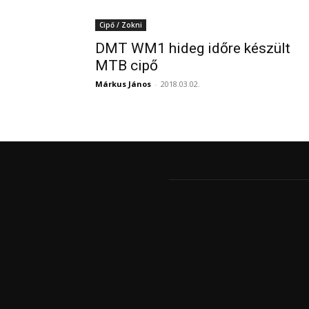
Cipő / Zokni
DMT WM1 hideg időre készült
MTB cipő
Márkus János
-
2018.03.02.