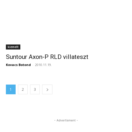
kiemelt
Suntour Axon-P RLD villateszt
Kovacs Botond
-
2010.11.19.
1
2
3
- Advertisment -