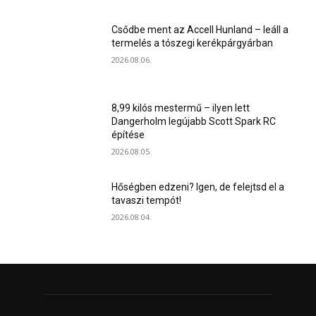
Csődbe ment az Accell Hunland – leáll a
termelés a tószegi kerékpárgyárban
2026.08.06.
8,99 kilós mestermű – ilyen lett
Dangerholm legújabb Scott Spark RC
építése
2026.08.05.
Hőségben edzeni? Igen, de felejtsd el a
tavaszi tempót!
2026.08.04.