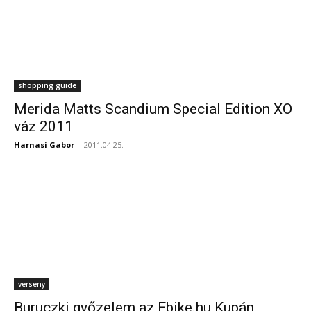
shopping guide
Merida Matts Scandium Special Edition XO
váz 2011
Harnasi Gabor
-
2011.04.25.
verseny
Buruczki győzelem az Ebike.hu Kupán