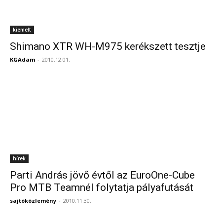
kiemelt
Shimano XTR WH-M975 kerékszett tesztje
KGAdam
-
2010.12.01.
hírek
Parti András jövő évtől az EuroOne-Cube
Pro MTB Teamnél folytatja pályafutását
sajtóközlemény
-
2010.11.30.