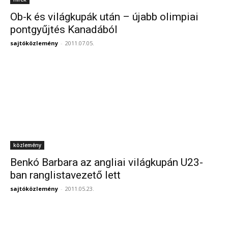
Ob-k és világkupák után – újabb olimpiai
pontgyűjtés Kanadából
sajtóközlemény
-
2011.07.05.
közlemény
Benkó Barbara az angliai világkupán U23-
ban ranglistavezető lett
sajtóközlemény
-
2011.05.23.