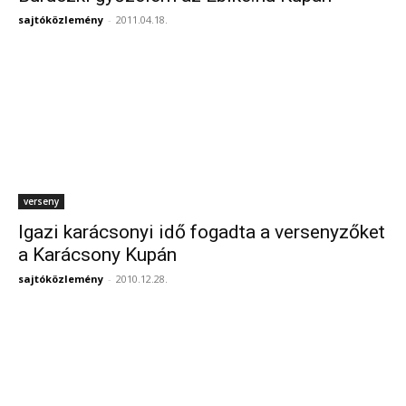
sajtóközlemény
-
2011.04.18.
verseny
Igazi karácsonyi idő fogadta a versenyzőket
a Karácsony Kupán
sajtóközlemény
-
2010.12.28.