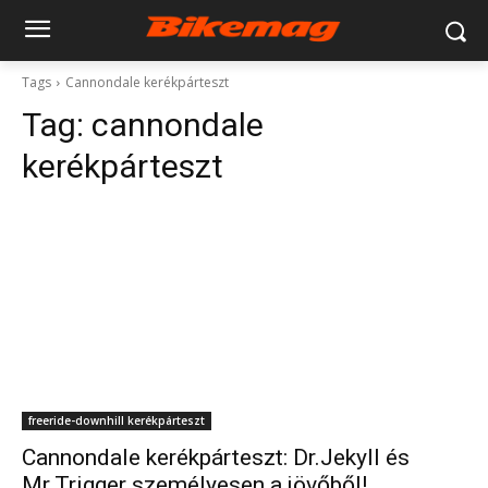
Tags
Cannondale kerékpárteszt
Tag:
cannondale
kerékpárteszt
freeride-downhill kerékpárteszt
Cannondale kerékpárteszt: Dr.Jekyll és
Mr.Trigger személyesen a jövőből!