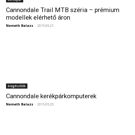
Cannondale Trail MTB széria – prémium
modellek elérhető áron
Nemeth Balazs
-
2015.06.21.
kiegészítők
Cannondale kerékpárkomputerek
Nemeth Balazs
-
2015.05.23.