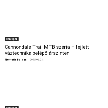
kerékpár
Cannondale Trail MTB széria – fejlett
váztechnika belépő árszinten
Nemeth Balazs
-
2015.06.21.
kerékpár