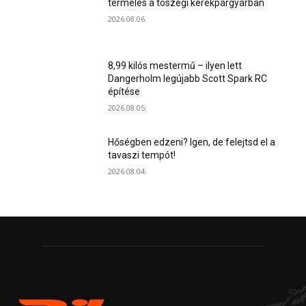
termelés a tószegi kerékpárgyárban
2026.08.06.
8,99 kilós mestermű – ilyen lett
Dangerholm legújabb Scott Spark RC
építése
2026.08.05.
Hőségben edzeni? Igen, de felejtsd el a
tavaszi tempót!
2026.08.04.