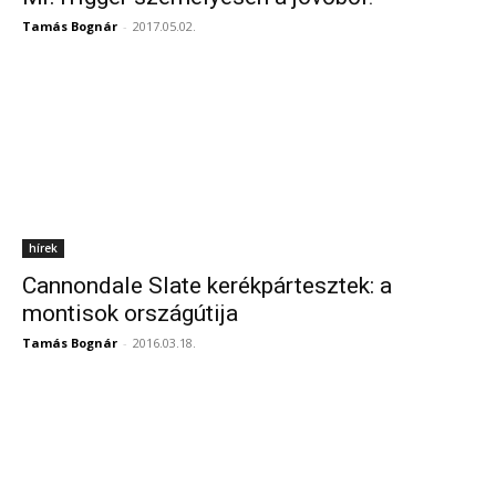
Tamás Bognár
-
2017.05.02.
hírek
Cannondale Slate kerékpártesztek: a
montisok országútija
Tamás Bognár
-
2016.03.18.