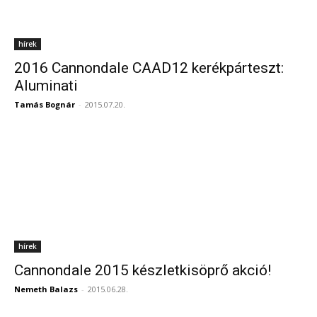
hírek
2016 Cannondale CAAD12 kerékpárteszt:
Aluminati
Tamás Bognár
-
2015.07.20.
hírek
Cannondale 2015 készletkisöprő akció!
Nemeth Balazs
-
2015.06.28.