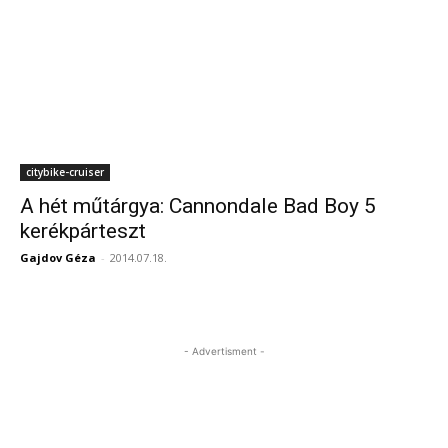
citybike-cruiser
A hét műtárgya: Cannondale Bad Boy 5
kerékpárteszt
Gajdov Géza
-
2014.07.18.
- Advertisment -