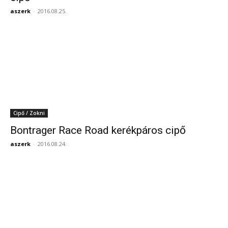
aszerk
-
2016.08.25.
Cipő / Zokni
Bontrager Race Road kerékpáros cipő
aszerk
-
2016.08.24.