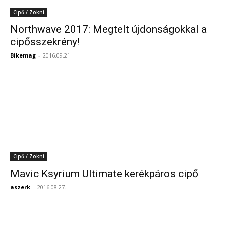
Cipő / Zokni
Northwave 2017: Megtelt újdonságokkal a
cipősszekrény!
Bikemag
-
2016.09.21.
Cipő / Zokni
Mavic Ksyrium Ultimate kerékpáros cipő
aszerk
-
2016.08.27.