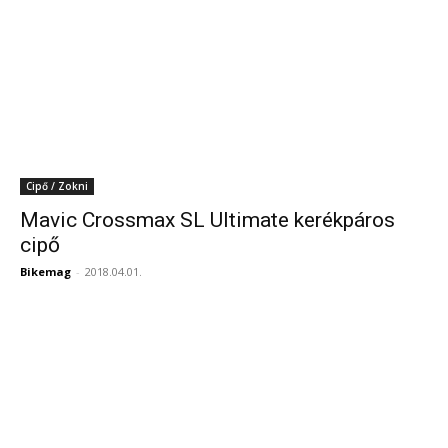
Cipő / Zokni
Mavic Crossmax SL Ultimate kerékpáros
cipő
Bikemag
-
2018.04.01.