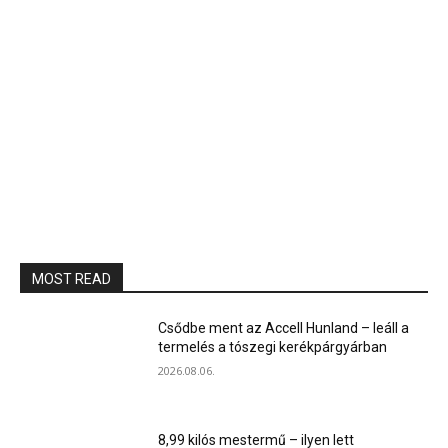
MOST READ
Csődbe ment az Accell Hunland – leáll a
termelés a tószegi kerékpárgyárban
2026.08.06.
8,99 kilós mestermű – ilyen lett