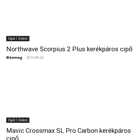
Cipő / Zokni
Northwave Scorpius 2 Plus kerékpáros cipő
Bikemag
-
2016.08.26.
Cipő / Zokni
Mavic Crossmax SL Pro Carbon kerékpáros
cipő