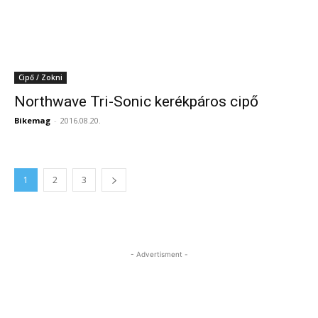
Cipő / Zokni
Northwave Tri-Sonic kerékpáros cipő
Bikemag
-
2016.08.20.
1
2
3
- Advertisment -