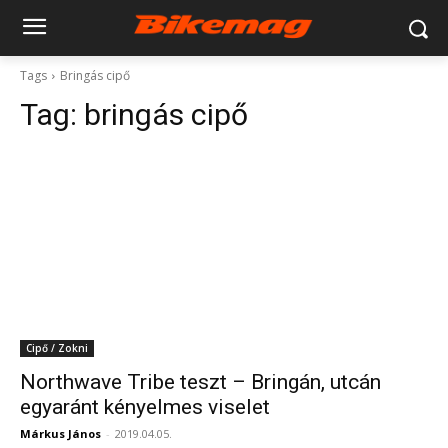
Tags
Bringás cipő
Tag:
bringás cipő
Cipő / Zokni
Northwave Tribe teszt – Bringán, utcán
egyaránt kényelmes viselet
Márkus János
-
2019.04.05.