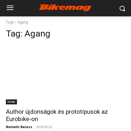
Tags
Agang
Tag:
Agang
hírek
Author újdonságok és prototípusok az
Eurobike-on
Nemeth Balazs
-
2014.09.22.