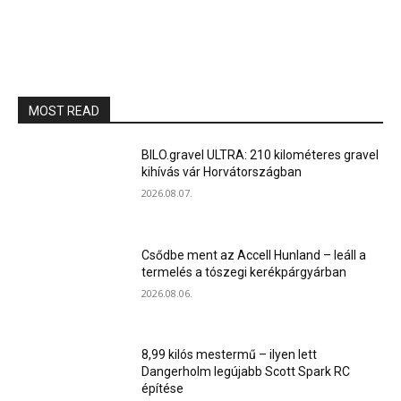
MOST READ
BILO.gravel ULTRA: 210 kilométeres gravel
kihívás vár Horvátországban
2026.08.07.
Csődbe ment az Accell Hunland – leáll a
termelés a tószegi kerékpárgyárban
2026.08.06.
8,99 kilós mestermű – ilyen lett
Dangerholm legújabb Scott Spark RC
építése