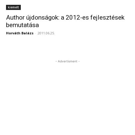
kiemelt
Author újdonságok: a 2012-es fejlesztések
bemutatása
Horváth Balázs
-
2011.06.25.
- Advertisment -