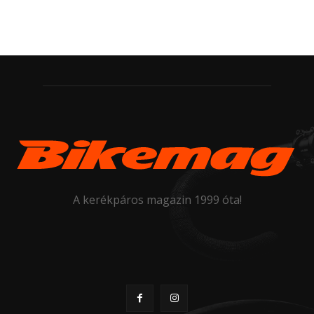
A kerékpáros magazin 1999 óta!