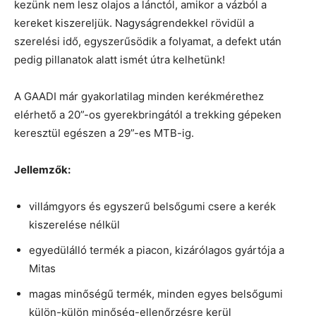
kezünk nem lesz olajos a lánctól, amikor a vázból a
kereket kiszereljük. Nagyságrendekkel rövidül a
szerelési idő, egyszerűsödik a folyamat, a defekt után
pedig pillanatok alatt ismét útra kelhetünk!
A GAADI már gyakorlatilag minden kerékmérethez
elérhető a 20”-os gyerekbringától a trekking gépeken
keresztül egészen a 29”-es MTB-ig.
Jellemzők:
villámgyors és egyszerű belsőgumi csere a kerék
kiszerelése nélkül
egyedülálló termék a piacon, kizárólagos gyártója a
Mitas
magas minőségű termék, minden egyes belsőgumi
külön-külön minőség-ellenőrzésre kerül