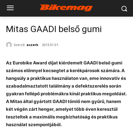
Mitas GAADI belső gumi
Szerző:
aszerk
2013.01.01.
A
z
Eurobike Award díja
t kiérdemelt
GAADI belső gumi
számos előnnyel kecsegtet a kerékpárosok számára. A
hangsúly a praktikus használaton van, eme
innovatív
és
szabadalmaztatott
találmány
a
defektszerelés
során
gyakran fellépő problémá
k
ra kínál praktikus megoldást.
A
Mitas
által gyártott GAADI tömlő nem gyűrű, hanem
két végén zárt henger, amelyet több éven keresztül
teszteltek a maximális megbízhatóság és praktikus
használat szempontjából.