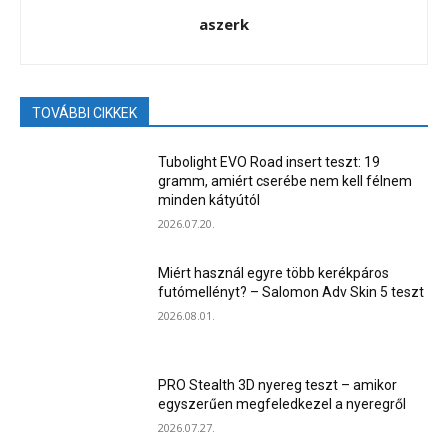
aszerk
TOVÁBBI CIKKEK
Tubolight EVO Road insert teszt: 19
gramm, amiért cserébe nem kell félnem
minden kátyútól
2026.07.20.
Miért használ egyre több kerékpáros
futómellényt? – Salomon Adv Skin 5 teszt
2026.08.01.
PRO Stealth 3D nyereg teszt – amikor
egyszerűen megfeledkezel a nyeregről
2026.07.27.