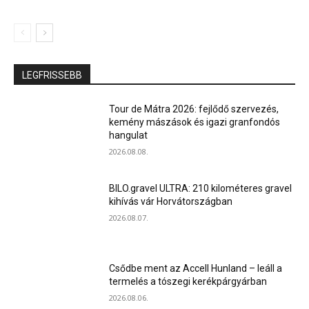
LEGFRISSEBB
Tour de Mátra 2026: fejlődő szervezés,
kemény mászások és igazi granfondós
hangulat
2026.08.08.
BILO.gravel ULTRA: 210 kilométeres gravel
kihívás vár Horvátországban
2026.08.07.
Csődbe ment az Accell Hunland – leáll a
termelés a tószegi kerékpárgyárban
2026.08.06.