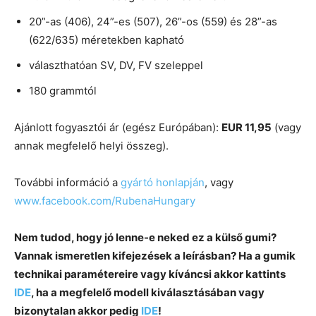
20”-as (406), 24”-es (507), 26”-os (559) és 28”-as
(622/635) méretekben kapható
választhatóan SV, DV, FV szeleppel
180 grammtól
Ajánlott fogyasztói ár (egész Európában):
EUR 11,95
(vagy
annak megfelelő helyi összeg).
További információ a
gyártó honlapján
, vagy
www.facebook.com/RubenaHungary
Nem tudod, hogy jó lenne-e neked ez a külső gumi?
Vannak ismeretlen kifejezések a leírásban? Ha a gumik
technikai paramétereire vagy kíváncsi akkor kattints
IDE
, ha a megfelelő modell kiválasztásában vagy
bizonytalan akkor pedig
IDE
!