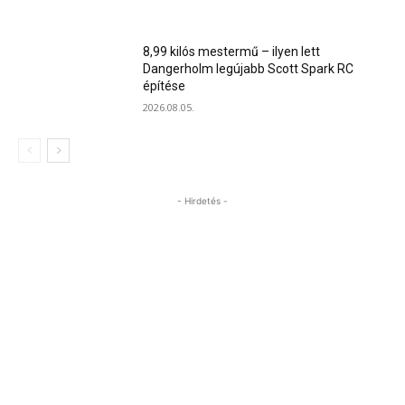
8,99 kilós mestermű – ilyen lett
Dangerholm legújabb Scott Spark RC
építése
2026.08.05.
- Hirdetés -