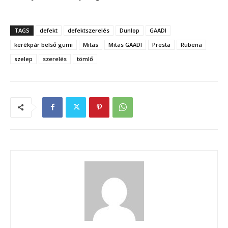
TAGS
defekt
defektszerelés
Dunlop
GAADI
kerékpár belső gumi
Mitas
Mitas GAADI
Presta
Rubena
szelep
szerelés
tömlő