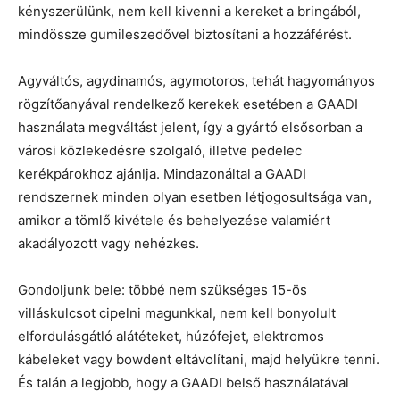
kényszerülünk, nem kell kivenni a kereket a bringából,
mindössze gumileszedővel biztosítani a hozzáférést.
Agyváltós, agydinamós, agymotoros, tehát hagyományos
rögzítőanyával rendelkező kerekek esetében a GAADI
használata megváltást jelent, így a gyártó elsősorban a
városi közlekedésre szolgaló, illetve pedelec
kerékpárokhoz ajánlja. Mindazonáltal a GAADI
rendszernek minden olyan esetben létjogosultsága van,
amikor a tömlő kivétele és behelyezése valamiért
akadályozott vagy nehézkes.
Gondoljunk bele: többé nem szükséges 15-ös
villáskulcsot cipelni magunkkal, nem kell bonyolult
elfordulásgátló alátéteket, húzófejet, elektromos
kábeleket vagy bowdent eltávolítani, majd helyükre tenni.
És talán a legjobb, hogy a GAADI belső használatával