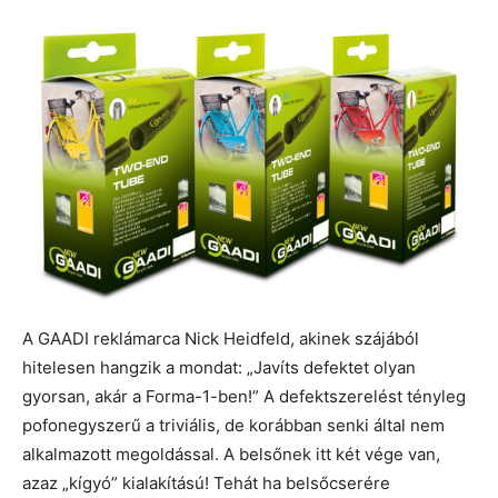
A GAADI reklámarca Nick Heidfeld, akinek szájából
hitelesen hangzik a mondat: „Javíts defektet olyan
gyorsan, akár a Forma-1-ben!” A defektszerelést tényleg
pofonegyszerű a triviális, de korábban senki által nem
alkalmazott megoldással. A belsőnek itt két vége van,
azaz „kígyó” kialakítású! Tehát ha belsőcserére