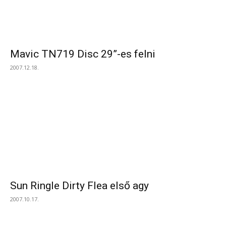
Mavic TN719 Disc 29”-es felni
2007.12.18.
Sun Ringle Dirty Flea első agy
2007.10.17.