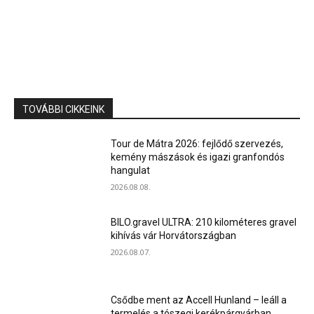
TOVÁBBI CIKKEINK
Tour de Mátra 2026: fejlődő szervezés,
kemény mászások és igazi granfondós
hangulat
2026.08.08.
BILO.gravel ULTRA: 210 kilométeres gravel
kihívás vár Horvátországban
2026.08.07.
Csődbe ment az Accell Hunland – leáll a
termelés a tószegi kerékpárgyárban