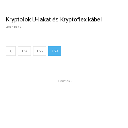
Kryptolok U-lakat és Kryptoflex kábel
2007.10.17.
167
168
169
- Hirdetés -