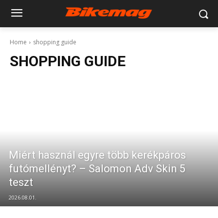
Home
shopping guide
SHOPPING GUIDE
Miért használ egyre több kerékpáros
futómellényt? – Salomon Adv Skin 5
teszt
2026.08.01.