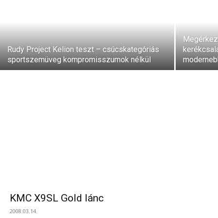
Megérkez
Rudy Project Kelion teszt – csúcskategóriás
kerékcsal
sportszemüveg kompromisszumok nélkül
modernebb
KMC X9SL Gold lánc
2008.03.14.