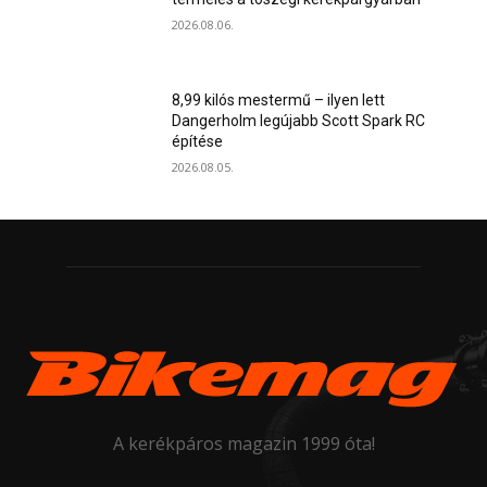
2026.08.06.
8,99 kilós mestermű – ilyen lett
Dangerholm legújabb Scott Spark RC
építése
2026.08.05.
A kerékpáros magazin 1999 óta!