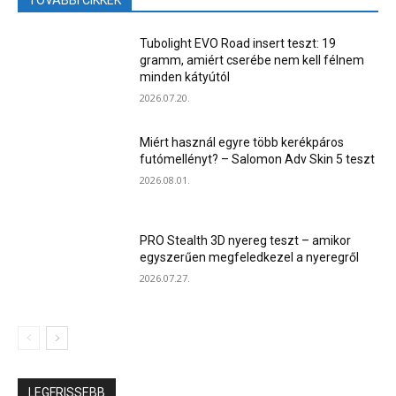
Tubolight EVO Road insert teszt: 19
gramm, amiért cserébe nem kell félnem
minden kátyútól
2026.07.20.
Miért használ egyre több kerékpáros
futómellényt? – Salomon Adv Skin 5 teszt
2026.08.01.
PRO Stealth 3D nyereg teszt – amikor
egyszerűen megfeledkezel a nyeregről
2026.07.27.
LEGFRISSEBB