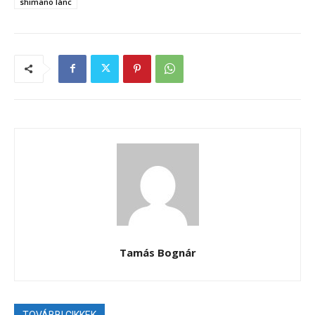
shimano lánc
Tamás Bognár
TOVÁBBI CIKKEK