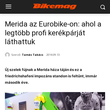
Merida az Eurobike-on: ahol a
legtöbb profi kerékpárját
láthattuk
Szerző:
Tamás Takács
2014.09.13.
Új szelek fújnak a Merida háza táján és ez a
friedrichshafeni impozáns standon is feltűnt, immár
második éve.