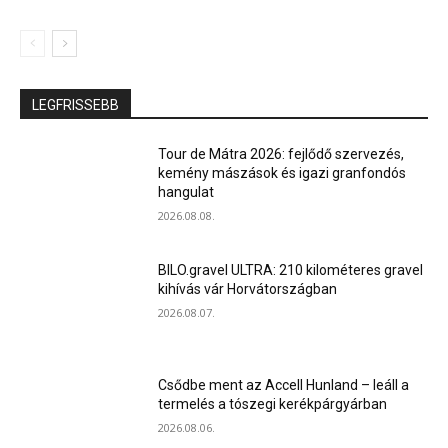
LEGFRISSEBB
Tour de Mátra 2026: fejlődő szervezés,
kemény mászások és igazi granfondós
hangulat
2026.08.08.
BILO.gravel ULTRA: 210 kilométeres gravel
kihívás vár Horvátországban
2026.08.07.
Csődbe ment az Accell Hunland – leáll a
termelés a tószegi kerékpárgyárban
2026.08.06.