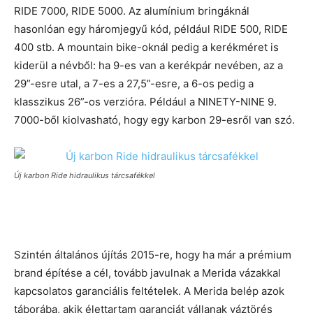
RIDE 7000, RIDE 5000. Az alumínium bringáknál
hasonlóan egy háromjegyű kód, például RIDE 500, RIDE
400 stb. A mountain bike-oknál pedig a kerékméret is
kiderül a névből: ha 9-es van a kerékpár nevében, az a
29”-esre utal, a 7-es a 27,5”-esre, a 6-os pedig a
klasszikus 26”-os verzióra. Például a NINETY-NINE 9.
7000-ből kiolvasható, hogy egy karbon 29-esről van szó.
Új karbon Ride hidraulikus tárcsafékkel
Szintén általános újítás 2015-re, hogy ha már a prémium
brand építése a cél, tovább javulnak a Merida vázakkal
kapcsolatos garanciális feltételek. A Merida belép azok
táborába, akik élettartam garanciát vállanak váztörés