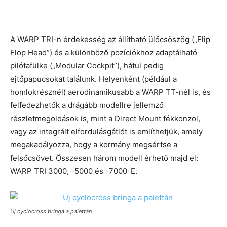
A WARP TRI-n érdekesség az állítható ülőcsőszög („Flip
Flop Head”) és a különböző pozíciókhoz adaptálható
pilótafülke („Modular Cockpit”), hátul pedig
ejtőpapucsokat találunk. Helyenként (például a
homlokrésznél) aerodinamikusabb a WARP TT-nél is, és
felfedezhetők a drágább modellre jellemző
részletmegoldások is, mint a Direct Mount fékkonzol,
vagy az integrált elfordulásgátlót is említhetjük, amely
megakadályozza, hogy a kormány megsértse a
felsőcsövet. Összesen három modell érhető majd el:
WARP TRI 3000, -5000 és -7000-E.
Új cyclocross bringa a palettán