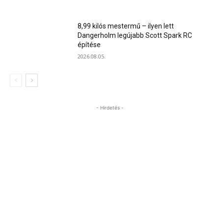
8,99 kilós mestermű – ilyen lett
Dangerholm legújabb Scott Spark RC
építése
2026.08.05.
- Hirdetés -