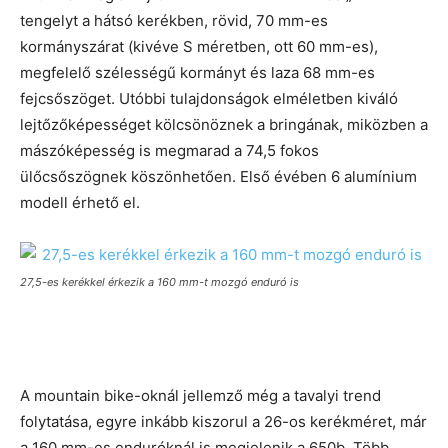
tengelyt a hátsó kerékben, rövid, 70 mm-es
kormányszárat (kivéve S méretben, ott 60 mm-es),
megfelelő szélességű kormányt és laza 68 mm-es
fejcsőszöget. Utóbbi tulajdonságok elméletben kiváló
lejtőzőképességet kölcsönöznek a bringának, miközben a
mászóképesség is megmarad a 74,5 fokos
ülőcsőszögnek köszönhetően. Első évében 6 alumínium
modell érhető el.
27,5-es kerékkel érkezik a 160 mm-t mozgó enduró is
A mountain bike-oknál jellemző még a tavalyi trend
folytatása, egyre inkább kiszorul a 26-os kerékméret, már
a 160 mm-es enduróknál is megjelenik a 650b. Több