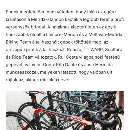
Ennek megfelelően nem véletlen, hogy talán az egész
kiállításon a Merida-standon kapták a legtöbb teret a profi
versenyzők bringái. A hatalmas alapterületen az egyik
hosszabbik oldalt a Lampre-Merida és a Multivan-Merida
Biking Team által használt gépek töltötték meg: az
országúti profik által használt Reacto, TT WARP, Scultura
és Ride Team változatok, Rui Costa világbajnoki festésű
gépével, valamint Gunn-Rita Dahle és Jose Hermida
munkaeszközei, melyeken látszott, hogy valóban ült
rajtuk az, akinek ráírták a nevét.