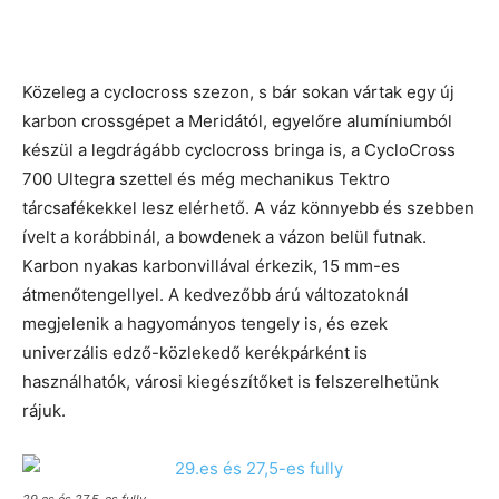
Közeleg a cyclocross szezon, s bár sokan vártak egy új
karbon crossgépet a Meridától, egyelőre alumíniumból
készül a legdrágább cyclocross bringa is, a CycloCross
700 Ultegra szettel és még mechanikus Tektro
tárcsafékekkel lesz elérhető. A váz könnyebb és szebben
ívelt a korábbinál, a bowdenek a vázon belül futnak.
Karbon nyakas karbonvillával érkezik, 15 mm-es
átmenőtengellyel. A kedvezőbb árú változatoknál
megjelenik a hagyományos tengely is, és ezek
univerzális edző-közlekedő kerékpárként is
használhatók, városi kiegészítőket is felszerelhetünk
rájuk.