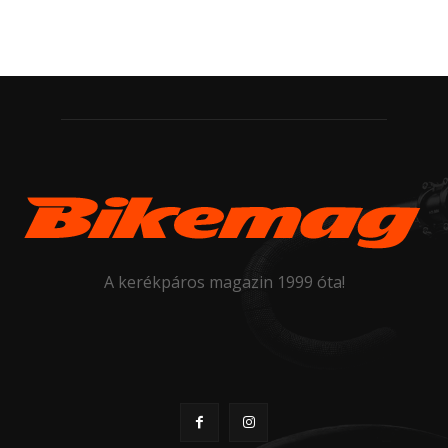
A kerékpáros magazin 1999 óta!