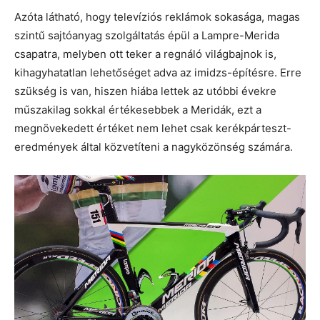
Azóta látható, hogy televíziós reklámok sokasága, magas
szintű sajtóanyag szolgáltatás épül a Lampre-Merida
csapatra, melyben ott teker a regnáló világbajnok is,
kihagyhatatlan lehetőséget adva az imidzs-építésre. Erre
szükség is van, hiszen hiába lettek az utóbbi évekre
műszakilag sokkal értékesebbek a Meridák, ezt a
megnövekedett értéket nem lehet csak kerékpárteszt-
eredmények által közvetíteni a nagyközönség számára.