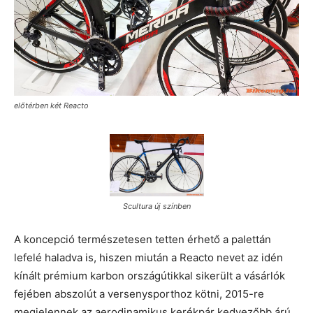
előtérben két Reacto
Scultura új színben
A koncepció természetesen tetten érhető a palettán
lefelé haladva is, hiszen miután a Reacto nevet az idén
kínált prémium karbon országútikkal sikerült a vásárlók
fejében abszolút a versenysporthoz kötni, 2015-re
megjelennek az aerodinamikus kerékpár kedvezőbb árú