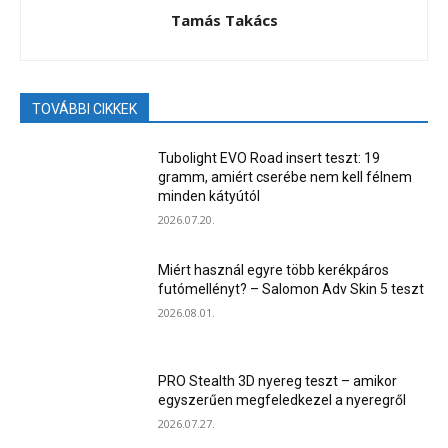
Tamás Takács
TOVÁBBI CIKKEK
Tubolight EVO Road insert teszt: 19
gramm, amiért cserébe nem kell félnem
minden kátyútól
2026.07.20.
Miért használ egyre több kerékpáros
futómellényt? – Salomon Adv Skin 5 teszt
2026.08.01.
PRO Stealth 3D nyereg teszt – amikor
egyszerűen megfeledkezel a nyeregről
2026.07.27.