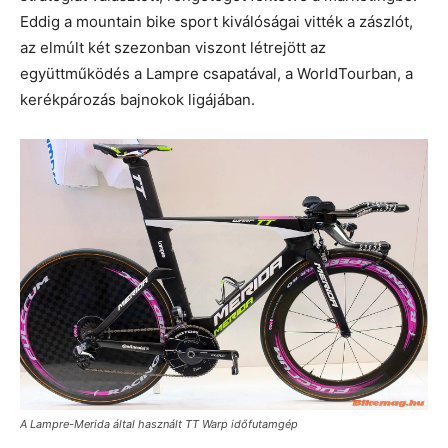
Eddig a mountain bike sport kiválóságai vitték a zászlót,
az elmúlt két szezonban viszont létrejött az
együttműködés a Lampre csapatával, a WorldTourban, a
kerékpározás bajnokok ligájában.
A Lampre-Merida által használt TT Warp időfutamgép