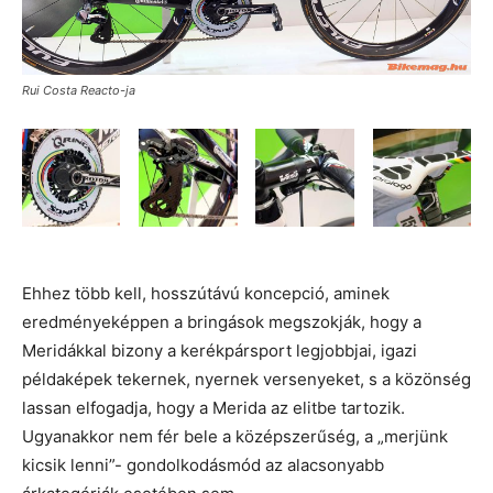
Rui Costa Reacto-ja
Ehhez több kell, hosszútávú koncepció, aminek
eredményeképpen a bringások megszokják, hogy a
Meridákkal bizony a kerékpársport legjobbjai, igazi
példaképek tekernek, nyernek versenyeket, s a közönség
lassan elfogadja, hogy a Merida az elitbe tartozik.
Ugyanakkor nem fér bele a középszerűség, a „merjünk
kicsik lenni”- gondolkodásmód az alacsonyabb