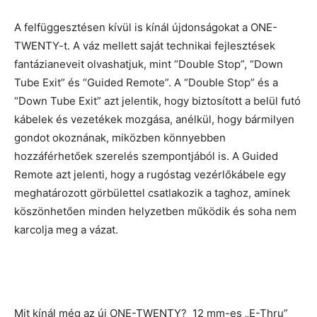
A felfüggesztésen kívül is kínál újdonságokat a ONE-
TWENTY-t. A váz mellett saját technikai fejlesztések
fantázianeveit olvashatjuk, mint “Double Stop”, “Down
Tube Exit” és “Guided Remote”. A “Double Stop” és a
“Down Tube Exit” azt jelentik, hogy biztosított a belül futó
kábelek és vezetékek mozgása, anélkül, hogy bármilyen
gondot okoznának, miközben könnyebben
hozzáférhetőek szerelés szempontjából is. A Guided
Remote azt jelenti, hogy a rugóstag vezérlőkábele egy
meghatározott görbülettel csatlakozik a taghoz, aminek
köszönhetően minden helyzetben működik és soha nem
karcolja meg a vázat.
Mit kínál még az új ONE-TWENTY? 12 mm-es „E-Thru”