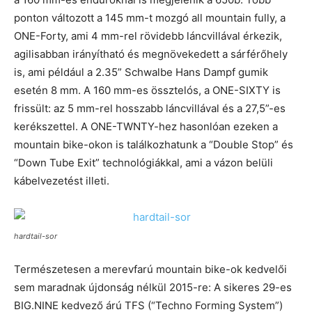
ponton változott a 145 mm-t mozgó all mountain fully, a
ONE-Forty, ami 4 mm-rel rövidebb láncvillával érkezik,
agilisabban irányítható és megnövekedett a sárférőhely
is, ami például a 2.35” Schwalbe Hans Dampf gumik
esetén 8 mm. A 160 mm-es össztelós, a ONE-SIXTY is
frissült: az 5 mm-rel hosszabb láncvillával és a 27,5”-es
kerékszettel. A ONE-TWNTY-hez hasonlóan ezeken a
mountain bike-okon is találkozhatunk a “Double Stop” és
“Down Tube Exit” technológiákkal, ami a vázon belüli
kábelvezetést illeti.
hardtail-sor
Természetesen a merevfarú mountain bike-ok kedvelői
sem maradnak újdonság nélkül 2015-re: A sikeres 29-es
BIG.NINE kedvező árú TFS (“Techno Forming System”)