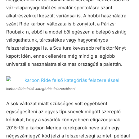
váz-alapanyagokból és amatőr sportolásra szánt
alkatrészekkel készült variánsai is. A hobbi használatra
szánt Ride karbon változata is bizonyított a Párizs-
Roubaix-n, ebből a modellből egészen a belépő szintig
válogathatunk, tárcsafékes vagy hagyományos
felszereltséggel is. a Scultura kevesebb reflektorfényt
kapott idén, ennek ellenére még mindig a legjobb
univerzális használatra alkalmas országúti a palettán.
karbon Ride felső kategóriás felszereléssel
A sok változat miatt szükséges volt egyébként
egységesíteni az egyes típusnevek mögött szereplő
kódokat, hogy a vásárlók könnyebben eligazodjanak.
2015-től a karbon Merida kerékpárok neve után egy
négyszámjegyű kód jelzi a felszereltségi szintet, például