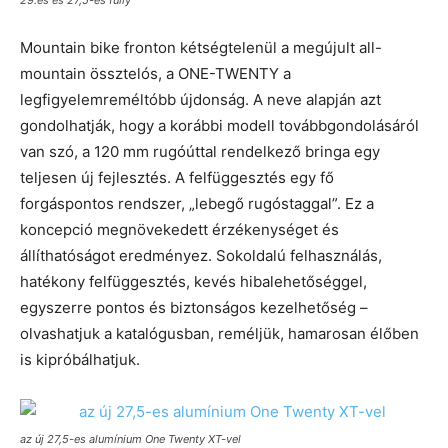
29.es és 27,5-es fully
Mountain bike fronton kétségtelenül a megújult all-
mountain össztelós, a ONE-TWENTY a
legfigyelemreméltóbb újdonság. A neve alapján azt
gondolhatják, hogy a korábbi modell továbbgondolásáról
van szó, a 120 mm rugóúttal rendelkező bringa egy
teljesen új fejlesztés. A felfüggesztés egy fő
forgáspontos rendszer, „lebegő rugóstaggal”. Ez a
koncepció megnövekedett érzékenységet és
állíthatóságot eredményez. Sokoldalú felhasználás,
hatékony felfüggesztés, kevés hibalehetőséggel,
egyszerre pontos és biztonságos kezelhetőség –
olvashatjuk a katalógusban, reméljük, hamarosan élőben
is kipróbálhatjuk.
az új 27,5-es alumínium One Twenty XT-vel