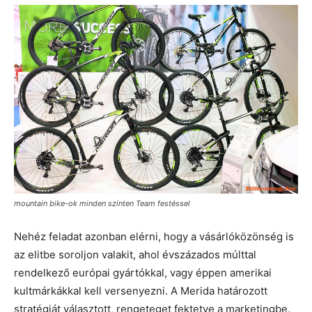
mountain bike-ok minden szinten Team festéssel
Nehéz feladat azonban elérni, hogy a vásárlóközönség is
az elitbe soroljon valakit, ahol évszázados múlttal
rendelkező európai gyártókkal, vagy éppen amerikai
kultmárkákkal kell versenyezni. A Merida határozott
stratégiát választott, rengeteget fektetve a marketingbe.