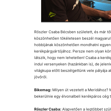
Röszler Csaba Bécsben született, és már től
köszönhetően tökéletesen beszél magyarul
hobbijának köszönhetően mondhatni egyenes
kerékpárgyártójához. Persze nem olyan kön
látszik, hogy nem lehetetlen! Csaba a kerék
indul versenyeken (hazánkban is), de jelenleg
világkupa előtt beszélgettünk vele pályája ala
jövőről.
Bikemag:
Milyen út vezetett a Meridához? 
bekerülnie egy élvonalbeli kerékpáros cég 
Röszler Csaba:
Alapvetően a legtöbbet sz