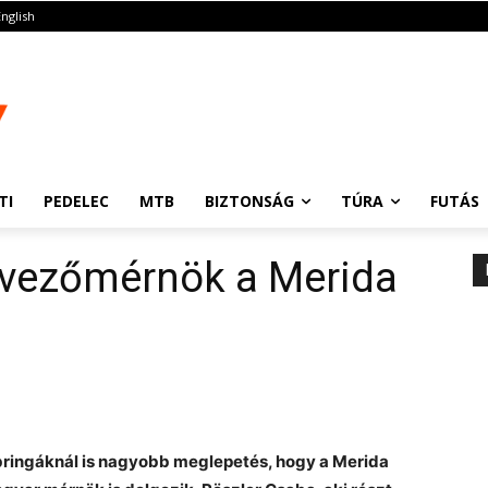
English
TI
PEDELEC
MTB
BIZTONSÁG
TÚRA
FUTÁS
ervezőmérnök a Merida
bringáknál is nagyobb meglepetés, hogy a Merida