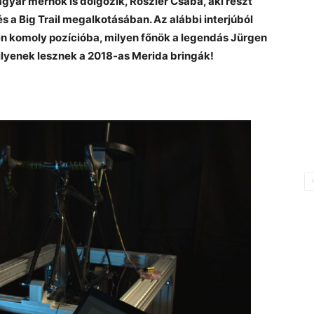
agyar mérnök is dolgozik, Röszler Csaba, aki részt
és a Big Trail megalkotásában. Az alábbi interjúból
en komoly pozícióba, milyen főnök a legendás Jürgen
lyenek lesznek a 2018-as Merida bringák!