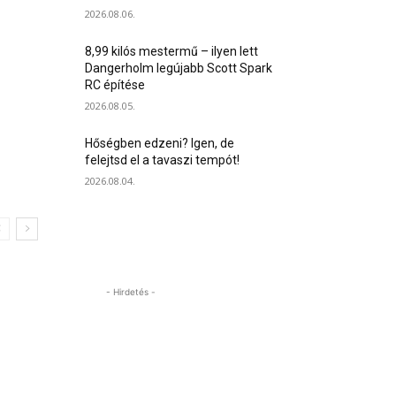
2026.08.06.
8,99 kilós mestermű – ilyen lett
Dangerholm legújabb Scott Spark
RC építése
2026.08.05.
Hőségben edzeni? Igen, de
felejtsd el a tavaszi tempót!
2026.08.04.
- Hirdetés -