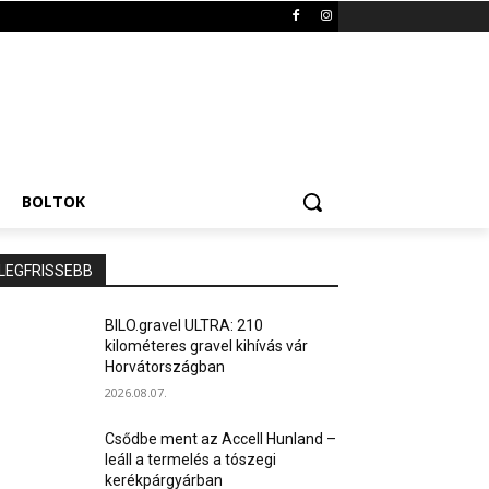
BOLTOK
LEGFRISSEBB
BILO.gravel ULTRA: 210
kilométeres gravel kihívás vár
Horvátországban
2026.08.07.
Csődbe ment az Accell Hunland –
leáll a termelés a tószegi
kerékpárgyárban