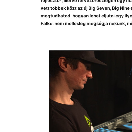
fejlesztő-, illetve tervezőrészlegén egy m
vett többek közt az új Big Seven, Big Nine 
megtudhatod, hogyan lehet eljutni egy ily
Falke, nem mellesleg megsúgja nekünk, mi