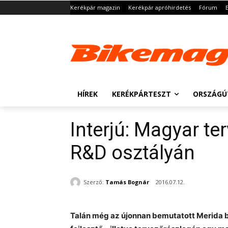
Kerékpár magazin
Kerékpár apróhirdetés
Fórum
HÍREK
KERÉKPÁRTESZT
ORSZÁGÚ
Interjú: Magyar t
R&D osztályán
Szerző:
Tamás Bognár
2016.07.12.
Talán még az újonnan bemutatott Merida 