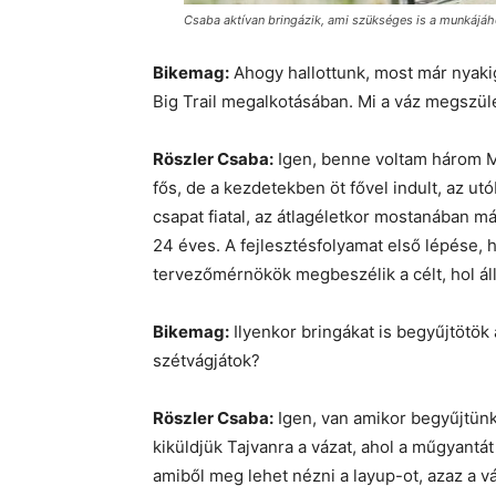
Csaba aktívan bringázik, ami szükséges is a munkájá
Bikemag:
Ahogy hallottunk, most már nyaki
Big Trail megalkotásában. Mi a váz megszü
Röszler Csaba:
Igen, benne voltam három Me
fős, de a kezdetekben öt fővel indult, az u
csapat fiatal, az átlagéletkor mostanában má
24 éves. A fejlesztésfolyamat első lépése, 
tervezőmérnökök megbeszélik a célt, hol ál
Bikemag:
Ilyenkor bringákat is begyűjtötök
szétvágjátok?
Röszler Csaba:
Igen, van amikor begyűjtünk
kiküldjük Tajvanra a vázat, ahol a műgyantát
amiből meg lehet nézni a layup-ot, azaz a vá