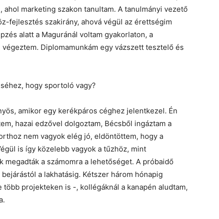
m, ahol marketing szakon tanultam. A tanulmányi vezető
öz-fejlesztés szakirány, ahová végül az érettségim
zés alatt a Maguránál voltam gyakorlaton, a
l végeztem. Diplomamunkám egy vázszett tesztelő és
éséhez, hogy sportoló vagy?
yös, amikor egy kerékpáros céghez jelentkezel. Én
em, hazai edzővel dolgoztam, Bécsből ingáztam a
orthoz nem vagyok elég jó, eldöntöttem, hogy a
égül is így közelebb vagyok a tűzhöz, mint
k megadták a számomra a lehetőséget. A próbaidő
 bejárástól a lakhatásig. Kétszer három hónapig
több projekteken is -, kollégáknál a kanapén aludtam,
a.