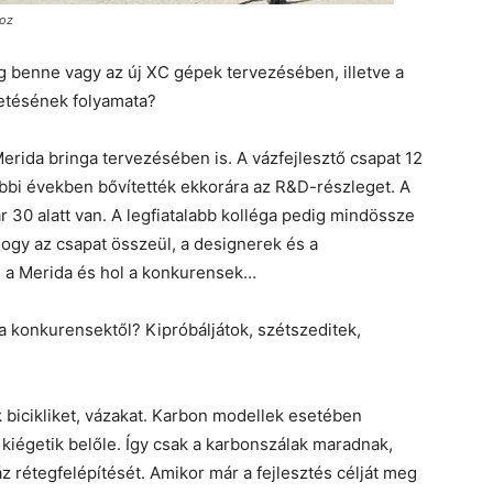
hoz
g benne vagy az új XC gépek tervezésében, illetve a
letésének folyamata?
rida bringa tervezésében is. A vázfejlesztő csapat 12
tóbbi években bővítették ekkorára az R&D-részleget. A
r 30 alatt van. A legfiatalabb kolléga pedig mindössze
hogy az csapat összeül, a designerek és a
l a Merida és hol a konkurensek…
 a konkurensektől? Kipróbáljátok, szétszeditek,
 bicikliket, vázakat. Karbon modellek esetében
 kiégetik belőle. Így csak a karbonszálak maradnak,
z rétegfelépítését. Amikor már a fejlesztés célját meg