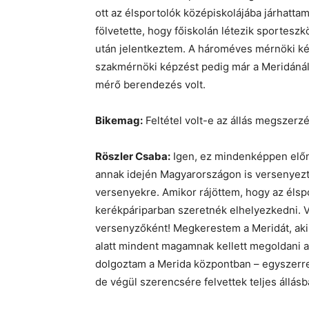
ott az élsportolók középiskolájába járhatta
fölvetette, hogy főiskolán létezik sporteszk
után jelentkeztem. A hároméves mérnöki kép
szakmérnöki képzést pedig már a Meridáná
mérő berendezés volt.
Bikemag:
Feltétel volt-e az állás megszerz
Röszler Csaba:
Igen, ez mindenképpen előn
annak idején Magyarországon is versenyezt
versenyekre. Amikor rájöttem, hogy az élsp
kerékpáriparban szeretnék elhelyezkedni. V
versenyzőként! Megkerestem a Meridát, aki
alatt mindent magamnak kellett megoldani a
dolgoztam a Merida központban – egyszerre 
de végül szerencsére felvettek teljes állásb