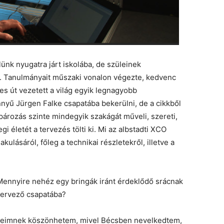
ünk nyugatra járt iskolába, de szüleinek
. Tanulmányait műszaki vonalon végezte, kedvenc
 út vezetett a világ egyik legnagyobb
nyű Jürgen Falke csapatába bekerülni, de a cikkből
pározás szinte mindegyik szakágát műveli, szereti,
i életét a tervezés tölti ki. Mi az albstadti XCO
kulásáról, főleg a technikai részletekről, illetve a
Mennyire nehéz egy bringák iránt érdeklődő srácnak
tervező csapatába?
üleimnek köszönhetem, mivel Bécsben nevelkedtem,