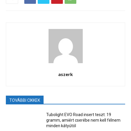
aszerk
TOVÁBBI CIKKEK
Tubolight EVO Road insert teszt: 19
gramm, amiért cserébe nem kell félnem
minden kátyútól