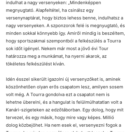
indulhat a nagy versenyeken: „Mindenképpen
megnyugtató. Alapfeltétel, ha csinálsz egy
versenynaptárat, hogy biztos lehess benne, indulhatsz a
nagy versenyeken. A szponzorok felé is megnyugtató, és
minden sokkal könnyebb így. Amiről mindig is beszéltem,
hogy sportszakmai szempontból a felkészülés a Tourra
sok időt igényel. Nekem már most a jövő évi Tour
határozza meg a munkámat, ha nyerni akarok, az
tökéletes felkészülést kíván.
Idén ésszel sikerült igazolni új versenyzőket is, aminek
köszönhetően olyan erős csapatom lesz, amilyen sosem
volt még. A Tourra gondolva ezt a csapatot nem is
lehetne überelni, és a hangulat is felülmúlhatatlan volt a
Kanári-szigeteken az edzőtáborban. Egy dolog, hogy mit
tervezel, és egy másik, hogy mire vagy képes. Millió
dolog közbejöhet. Ha nem esek el, versenyezni fogok a