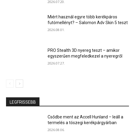
2026.07.20.
Miért használ egyre több kerékpáros
futómellényt? – Salomon Adv Skin 5 teszt
2026.08.01.
PRO Stealth 3D nyereg teszt – amikor
egyszerűen megfeledkezel a nyeregről
2026.07.27.
LEGFRISSEBB
Csődbe ment az Accell Hunland – leáll a
termelés a tószegi kerékpárgyárban
2026.08.06.