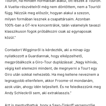
Touron, ha minden normálisan alakul, ott leszek a Touron.
A Vuelta-részvételről még nem döntöttem, nem a Tourtól
függ. Nézzük meg először, hogyan alakul a szezon,
milyen formában lesznek a csapattársaim. Azonban
100%-ban a GT-kre koncentrálok, talán valamelyik tavaszi
klasszikuson fogok próbálkozni csak az egynaposak
közül.”
Contadort Wigginsről is kérdezték, aki a minap úgy
nyilatkozott a Guardiannak, hogy elképzelhető,
megpróbálkozik a Giro-Tour duplázással: „Nagy kihívás,
végig kell elemezni mindent, de megnyerni a Tourt egy
Giro után sokkal nehezebb. Ha meg kellene neveznem a
legnagyobb ellenfelem, akkor Froome-ot mondanám,
azok után, ahogy idén teljesített. És ne feledkezzünk meg
Andy Schleckről sem, aki extraklasszis.”
Azt is megtudhattuk, hogy a Saxo-Tinkoff versenyzője