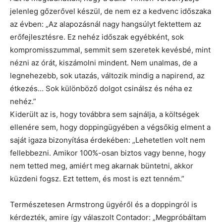
jelenleg gőzerővel készül, de nem ez a kedvenc időszaka
az évben: „Az alapozásnál nagy hangsúlyt fektettem az
erőfejlesztésre. Ez nehéz időszak egyébként, sok
kompromisszummal, semmit sem szeretek kevésbé, mint
nézni az órát, kiszámolni mindent. Nem unalmas, de a
legnehezebb, sok utazás, változik mindig a napirend, az
étkezés… Sok különböző dolgot csinálsz és néha ez
nehéz.”
Kiderült az is, hogy továbbra sem sajnálja, a költségek
ellenére sem, hogy doppingügyében a végsőkig elment a
saját igaza bizonyítása érdekében: „Lehetetlen volt nem
fellebbezni. Amikor 100%-osan biztos vagy benne, hogy
nem tetted meg, amiért meg akarnak büntetni, akkor
küzdeni fogsz. Ezt tettem, és most is ezt tenném.”
Természetesen Armstrong ügyéről és a doppingról is
kérdezték, amire így válaszolt Contador: „Megpróbáltam