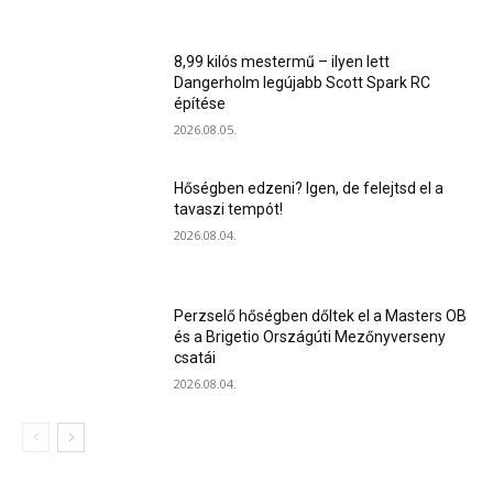
8,99 kilós mestermű – ilyen lett
Dangerholm legújabb Scott Spark RC
építése
2026.08.05.
Hőségben edzeni? Igen, de felejtsd el a
tavaszi tempót!
2026.08.04.
Perzselő hőségben dőltek el a Masters OB
és a Brigetio Országúti Mezőnyverseny
csatái
2026.08.04.