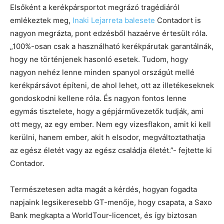
Elsőként a kerékpársportot megrázó tragédiáról
emlékeztek meg,
Inaki Lejarreta balesete
Contadort is
nagyon megrázta, pont edzésből hazaérve értesült róla.
„100%-osan csak a használható kerékpárutak garantálnák,
hogy ne történjenek hasonló esetek. Tudom, hogy
nagyon nehéz lenne minden spanyol országút mellé
kerékpársávot építeni, de ahol lehet, ott az illetékeseknek
gondoskodni kellene róla. És nagyon fontos lenne
egymás tisztelete, hogy a gépjárművezetők tudják, ami
ott megy, az egy ember. Nem egy vizesflakon, amit ki kell
kerülni, hanem ember, akit h elsodor, megváltoztathatja
az egész életét vagy az egész családja életét.”- fejtette ki
Contador.
Természetesen adta magát a kérdés, hogyan fogadta
napjaink legsikeresebb GT-menője, hogy csapata, a Saxo
Bank megkapta a WorldTour-licencet, és így biztosan