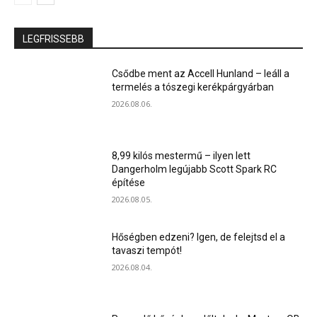
LEGFRISSEBB
Csődbe ment az Accell Hunland – leáll a
termelés a tószegi kerékpárgyárban
2026.08.06.
8,99 kilós mestermű – ilyen lett
Dangerholm legújabb Scott Spark RC
építése
2026.08.05.
Hőségben edzeni? Igen, de felejtsd el a
tavaszi tempót!
2026.08.04.