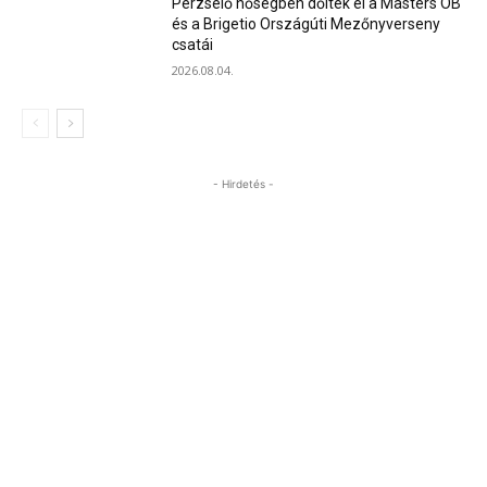
Perzselő hőségben dőltek el a Masters OB
és a Brigetio Országúti Mezőnyverseny
csatái
2026.08.04.
- Hirdetés -