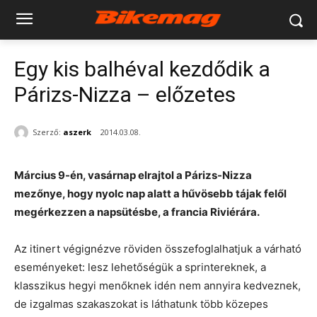
Egy kis balhéval kezdődik a
Párizs-Nizza – előzetes
Szerző:
aszerk
2014.03.08.
Március 9-én, vasárnap elrajtol a Párizs-Nizza
mezőnye, hogy nyolc nap alatt a hűvösebb tájak felől
megérkezzen a napsütésbe, a francia Riviérára.
Az itinert végignézve röviden összefoglalhatjuk a várható
eseményeket: lesz lehetőségük a sprintereknek, a
klasszikus hegyi menőknek idén nem annyira kedveznek,
de izgalmas szakaszokat is láthatunk több közepes