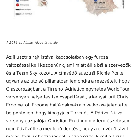
A 2014-es Párizs-Nizza útvonala
Az illusztris rajtlistával kapcsolatban egy furcsa
változással kell kezdenünk, ami miatt áll a bál a szervezők
és a Team Sky között. A címvédő ausztrál Richie Porte
ugyanis az utolsó pillanatban lemondta a részvételt, hogy
Olaszországban, a Tirreno-Adriatico egyhetes WorldTour
versenyen helyettesítse csapattársát, a kenyai-brit Chris
Froome-ot. Froome hátfájdalmakra hivatkozva jelentette
be pénteken, hogy kihagyja a Tirrenót. A Párizs-Nizza
versenyigazgatója, Christian Prudhomme természetesen
nem üdvözölte a meglepő döntést, hogy a címvédő távol
marad, tegyük hozzá joggal, hiszen ezzel kicsit a Nizza