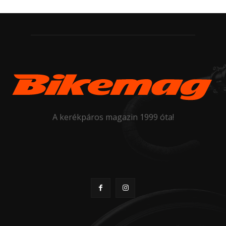
A kerékpáros magazin 1999 óta!