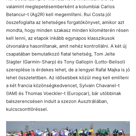
valamint meglepetésemberként a kolumbiai Carlos
Betancur-t (Ag2R) kell megemlíteni. Rui Costa jól
összefoglalta az lehetséges forgatókönyvet, amikor azt
mondta, hogy minden szakasz minden kilométerén résen
kell lenni, az etapok inkább egynapos klasszikusok
útvonalára hasonlítanak, amit nehéz kontrollálni. A két új
csapatában bemutatkozó fiatal tehetség, Tom Jelte
Slagter (Garmin-Sharp) és Tony Gallopin (Lotto-Belisol)
szereplése is érdekes lehet, de a lengyel Rafal Majka is jó
lehet összetettben. Az idősebbek közül meg kell említeni
a két francia közönségkedvencet, Sylvain Chavanel-t
(IAM) és Thomas Voeckler-t (Europcar), bár utóbbinak
balszerencsésen indult a szezon Ausztráliában,
kulcscsonttöréssel.