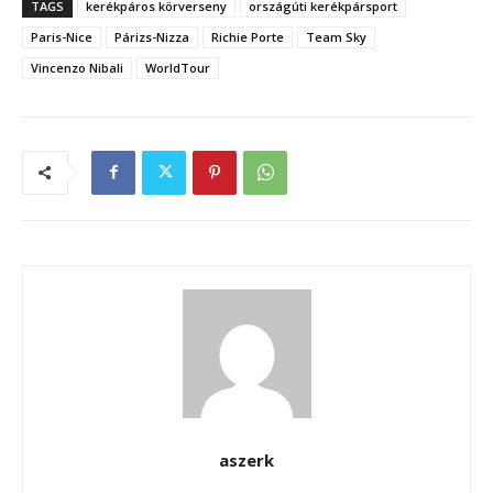
TAGS
kerékpáros körverseny
országúti kerékpársport
Paris-Nice
Párizs-Nizza
Richie Porte
Team Sky
Vincenzo Nibali
WorldTour
aszerk