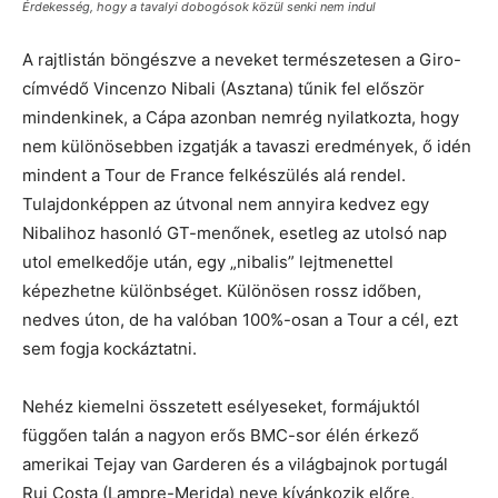
Érdekesség, hogy a tavalyi dobogósok közül senki nem indul
A rajtlistán böngészve a neveket természetesen a Giro-
címvédő Vincenzo Nibali (Asztana) tűnik fel először
mindenkinek, a Cápa azonban nemrég nyilatkozta, hogy
nem különösebben izgatják a tavaszi eredmények, ő idén
mindent a Tour de France felkészülés alá rendel.
Tulajdonképpen az útvonal nem annyira kedvez egy
Nibalihoz hasonló GT-menőnek, esetleg az utolsó nap
utol emelkedője után, egy „nibalis” lejtmenettel
képezhetne különbséget. Különösen rossz időben,
nedves úton, de ha valóban 100%-osan a Tour a cél, ezt
sem fogja kockáztatni.
Nehéz kiemelni összetett esélyeseket, formájuktól
függően talán a nagyon erős BMC-sor élén érkező
amerikai Tejay van Garderen és a világbajnok portugál
Rui Costa (Lampre-Merida) neve kívánkozik előre,