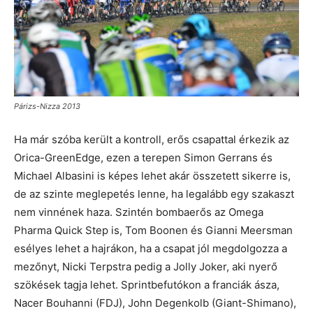
Párizs-Nizza 2013
Ha már szóba került a kontroll, erős csapattal érkezik az
Orica-GreenEdge, ezen a terepen Simon Gerrans és
Michael Albasini is képes lehet akár összetett sikerre is,
de az szinte meglepetés lenne, ha legalább egy szakaszt
nem vinnének haza. Szintén bombaerős az Omega
Pharma Quick Step is, Tom Boonen és Gianni Meersman
esélyes lehet a hajrákon, ha a csapat jól megdolgozza a
mezőnyt, Nicki Terpstra pedig a Jolly Joker, aki nyerő
szökések tagja lehet. Sprintbefutókon a franciák ásza,
Nacer Bouhanni (FDJ), John Degenkolb (Giant-Shimano),