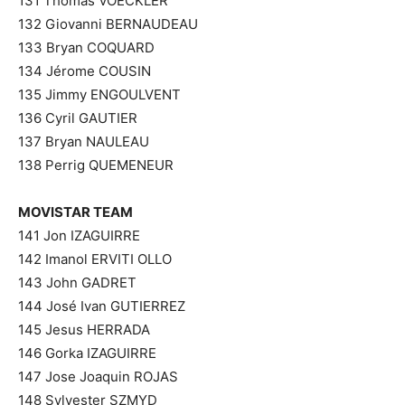
131 Thomas VOECKLER
132 Giovanni BERNAUDEAU
133 Bryan COQUARD
134 Jérome COUSIN
135 Jimmy ENGOULVENT
136 Cyril GAUTIER
137 Bryan NAULEAU
138 Perrig QUEMENEUR
MOVISTAR TEAM
141 Jon IZAGUIRRE
142 Imanol ERVITI OLLO
143 John GADRET
144 José Ivan GUTIERREZ
145 Jesus HERRADA
146 Gorka IZAGUIRRE
147 Jose Joaquin ROJAS
148 Sylvester SZMYD