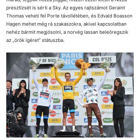
presztízsét is sérti a Sky. Az egyes rajtszámot Geraint
Thomas veheti fel Porte távollétében, és Edvald Boasson
Hagen mehet még rá szakaszokra, akivel kapcsolatban
nehéz bármit megjósolni, a norvég lassan beleöregszik
az „örök ígéret” státuszba.