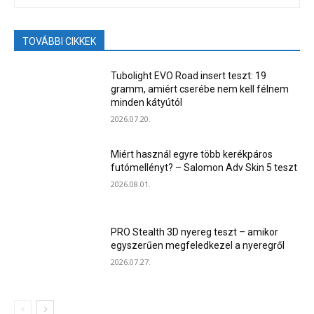
TOVÁBBI CIKKEK
Tubolight EVO Road insert teszt: 19
gramm, amiért cserébe nem kell félnem
minden kátyútól
2026.07.20.
Miért használ egyre több kerékpáros
futómellényt? – Salomon Adv Skin 5 teszt
2026.08.01.
PRO Stealth 3D nyereg teszt – amikor
egyszerűen megfeledkezel a nyeregről
2026.07.27.