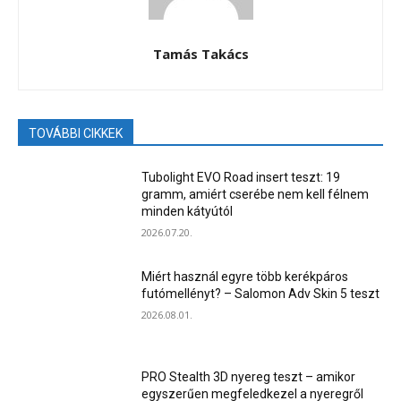
Tamás Takács
TOVÁBBI CIKKEK
Tubolight EVO Road insert teszt: 19
gramm, amiért cserébe nem kell félnem
minden kátyútól
2026.07.20.
Miért használ egyre több kerékpáros
futómellényt? – Salomon Adv Skin 5 teszt
2026.08.01.
PRO Stealth 3D nyereg teszt – amikor
egyszerűen megfeledkezel a nyeregről