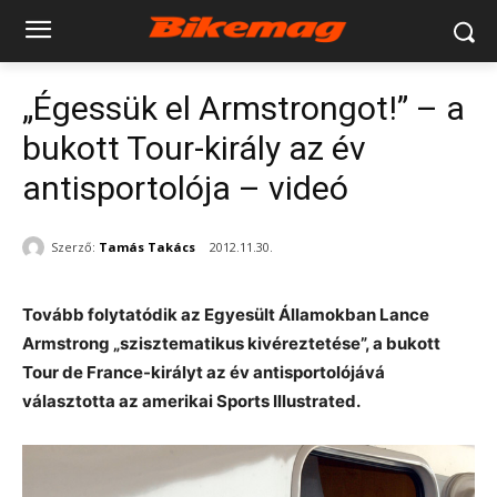
„Égessük el Armstrongot!” – a
bukott Tour-király az év
antisportolója – videó
Szerző:
Tamás Takács
2012.11.30.
Tovább folytatódik az Egyesült Államokban Lance
Armstrong „szisztematikus kivéreztetése”, a bukott
Tour de France-királyt az év antisportolójává
választotta az amerikai Sports Illustrated.