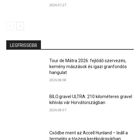
2026.07.27.
LEGFRISSEBB
Tour de Mátra 2026: fejlődő szervezés,
kemény mászások és igazi granfondós
hangulat
2026.08.08.
BILO.gravel ULTRA: 210 kilométeres gravel
kihívás vár Horvátországban
2026.08.07.
Csődbe ment az Accell Hunland – leáll a
termelés a tószegi kerékpárgyárban