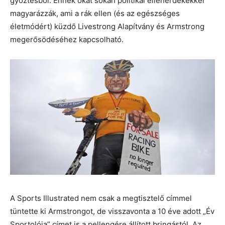
győztesből. Ennek okát sokan politikai ellenérdekekkel
magyarázzák, ami a rák ellen (és az egészséges
életmódért) küzdő Livestrong Alapítvány és Armstrong
megerősödéséhez kapcsolható.
A Sports Illustrated nem csak a megtisztelő címmel
tüntette ki Armstrongot, de visszavonta a 10 éve adott „Év
Sportolója” címet is a pellengére állított bringástól. Az