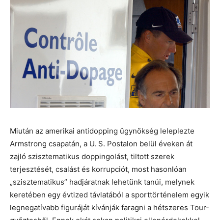
Miután az amerikai antidopping ügynökség leleplezte
Armstrong csapatán, a U. S. Postalon belül éveken át
zajló szisztematikus doppingolást, tiltott szerek
terjesztését, csalást és korrupciót, most hasonlóan
„szisztematikus” hadjáratnak lehetünk tanúi, melynek
keretében egy évtized távlatából a sporttörténelem egyik
legnegatívabb figuráját kívánják faragni a hétszeres Tour-