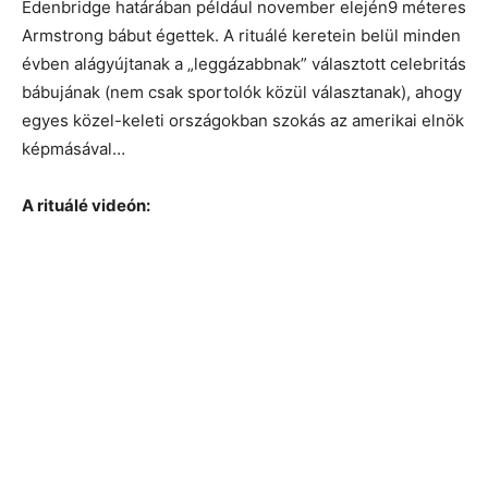
Edenbridge határában például november elején9 méteres
Armstrong bábut égettek. A rituálé keretein belül minden
évben alágyújtanak a „leggázabbnak” választott celebritás
bábujának (nem csak sportolók közül választanak), ahogy
egyes közel-keleti országokban szokás az amerikai elnök
képmásával…
A rituálé videón: