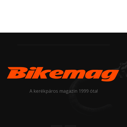
A kerékpáros magazin 1999 óta!