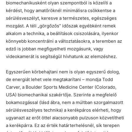
biomechanikusként olyan szempontból is közelíti a
kérdést, hogy amatőröknél minimálisra csökkentse a
sérülésveszélyt, keresve a természetes, egészséges
mozgást. A téli „görgőzős” időszak egyébként remek
alkalom a technika, a beállítások csiszolására, ilyenkor
könnyebb koncentrálni a változtatásokra, a teremben az
edző is jobban megfigyelheti mozgásunk, vagy
videokamerát is segítségül hívhatunk az elemzéshez.
Egyszerűen körbehajtani nem is olyan egyszerű dolog,
de energiát lehet vele megtakarítani – mondja Todd
Carver, a Boulder Sports Medicine Center (Colorado,
USA) biomechanikai szakértője. Szerinte a megfelelő
bokamozgással (lásd ábra, nem a múltban szorgalmazott
sérülésveszélyes technika) a kerékpáros elérheti, hogy
ugyanazt az erőt öttel alacsonyabb pulzuson közvetítheti
a kerékpárra. Ez az érték határterhelésnél, sík terepen