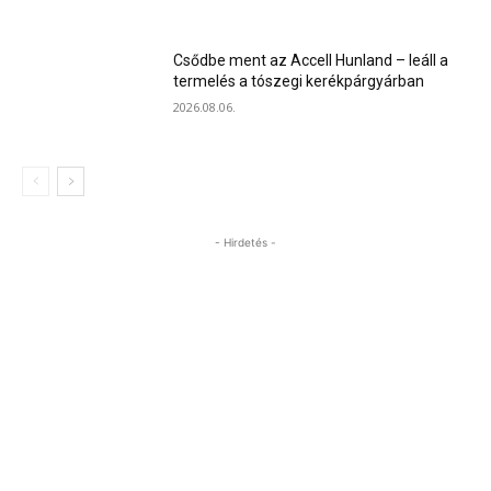
Csődbe ment az Accell Hunland – leáll a
termelés a tószegi kerékpárgyárban
2026.08.06.
- Hirdetés -