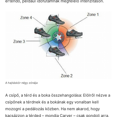
értendő, például időfutamnak megfelelő intenzitáson.
A hajtáskör négy zónája
A csípő, a térd és a boka összehangolása: Elölről nézve a
csípőnek a térdnek és a bokának egy vonalban kell
mozogni a pedálozás közben. Ha nem akarod, hogy
kacsázzon a térded – mondja Carver – csak gondolj arra,