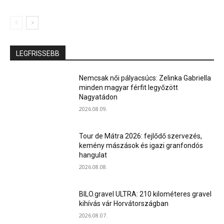
LEGFRISSEBB
Nemcsak női pályacsúcs: Zelinka Gabriella
minden magyar férfit legyőzött
Nagyatádon
2026.08.09.
Tour de Mátra 2026: fejlődő szervezés,
kemény mászások és igazi granfondós
hangulat
2026.08.08.
BILO.gravel ULTRA: 210 kilométeres gravel
kihívás vár Horvátországban
2026.08.07.