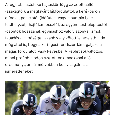
A legjobb hatásfokú hajtáskör függ az adott céltól
(szakágtól), a megkívánt lábfordulattól, a kerékpáron
elfoglalt pozíciótól (időfutam vagy mountain bike
testhelyzet), hajtókarhossztól, az egyéni testfelépítéstől
(csontok hosszának egymáshoz való viszonya, izmok
tapadása, minősége, lazább vagy kötött jellege stb.), de
még attól is, hogy a keringési rendszer támogatja-e a
magas fordulatot, vagy kevésbé. A képlet sokváltozós,
minél profibb módon szeretnénk megkapni a jó
eredményt, annál mélyebben kell vizsgálni az
ismeretleneket.