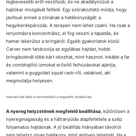
legkevesebb erőt veszítsük, és ne akadályozzuk a
hajtókar mozgását felfelé. Egy szórakoztató módja, hogy
javítsuk ennek a zónának a hatékonyságát: a
hegyikerékpározás. A terepen nem lehet csalni. Ha csak a
lenyomásra koncentrálsz, el fog veszni a tapadás, és
hamar lekerülsz a bringáról. Egyéb gyakorlatok közül
Carver nem tanácsolja az egylábas hajtást, hobbi
bringásoknál több kárt okozhat, mint hasznot. Inkább a far
és combhajlító izmokat erősítő felhúzásokat ajánlja,
valamint a guggolást squat rack-ről, valakivel, aki
megmutatja helyesen.
Indurain bal lába a harmadikból a negyedik zónába lép
A nyereg helyzetének megfelelő beállítása
, különösen a
nyeregmagasság és a hátranyúlás alapfeltétele a szép
folyamatos hajtásnak. A jó beállítás hiányában távolról
sem lehetsz olyan hatékony, mint amilyen lehetnél. Ha a