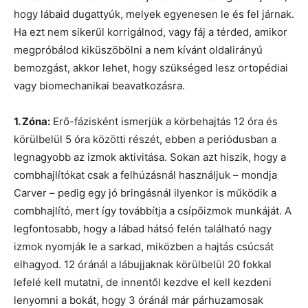
hogy lábaid dugattyúk, melyek egyenesen le és fel járnak.
Ha ezt nem sikerül korrigálnod, vagy fáj a térded, amikor
megpróbálod kiküszöbölni a nem kívánt oldalirányú
bemozgást, akkor lehet, hogy szükséged lesz ortopédiai
vagy biomechanikai beavatkozásra.
1. Zóna:
Erő-fázisként ismerjük a körbehajtás 12 óra és
körülbelül 5 óra közötti részét, ebben a periódusban a
legnagyobb az izmok aktivitása. Sokan azt hiszik, hogy a
combhajlítókat csak a felhúzásnál használjuk – mondja
Carver – pedig egy jó bringásnál ilyenkor is működik a
combhajlító, mert így továbbítja a csípőizmok munkáját. A
legfontosabb, hogy a lábad hátsó felén található nagy
izmok nyomják le a sarkad, miközben a hajtás csúcsát
elhagyod. 12 óránál a lábujjaknak körülbelül 20 fokkal
lefelé kell mutatni, de innentől kezdve el kell kezdeni
lenyomni a bokát, hogy 3 óránál már párhuzamosak