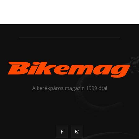
A kerékpáros magazin 1999 óta!