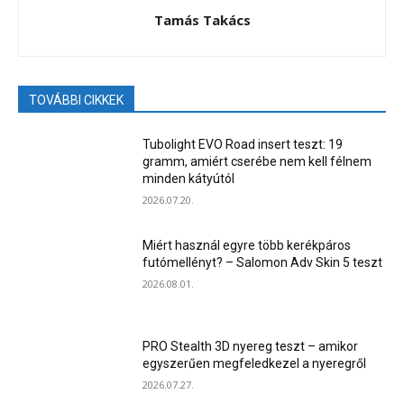
Tamás Takács
TOVÁBBI CIKKEK
Tubolight EVO Road insert teszt: 19
gramm, amiért cserébe nem kell félnem
minden kátyútól
2026.07.20.
Miért használ egyre több kerékpáros
futómellényt? – Salomon Adv Skin 5 teszt
2026.08.01.
PRO Stealth 3D nyereg teszt – amikor
egyszerűen megfeledkezel a nyeregről
2026.07.27.