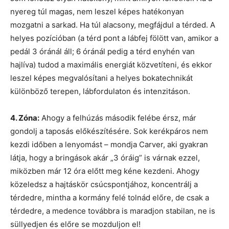
nyereg túl magas, nem leszel képes hatékonyan
mozgatni a sarkad. Ha túl alacsony, megfájdul a térded. A
helyes pozícióban (a térd pont a lábfej fölött van, amikor a
pedál 3 óránál áll; 6 óránál pedig a térd enyhén van
hajlíva) tudod a maximális energiát közvetíteni, és ekkor
leszel képes megvalósítani a helyes bokatechnikát
különböző terepen, lábfordulaton és intenzitáson.
4. Zóna:
Ahogy a felhúzás második felébe érsz, már
gondolj a taposás előkészítésére. Sok kerékpáros nem
kezdi időben a lenyomást – mondja Carver, aki gyakran
látja, hogy a bringások akár „3 óráig” is várnak ezzel,
miközben már 12 óra előtt meg kéne kezdeni. Ahogy
közeledsz a hajtáskör csúcspontjához, koncentrálj a
térdedre, mintha a kormány felé tolnád előre, de csak a
térdedre, a medence továbbra is maradjon stabilan, ne is
süllyedjen és előre se mozduljon el!