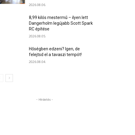
2026.08.06.
8,99 kilós mestermű – ilyen lett
Dangerholm legújabb Scott Spark
RC építése
2026.08.05.
Hőségben edzeni? Igen, de
felejtsd el a tavaszi tempót!
2026.08.04.
- Hirdetés -