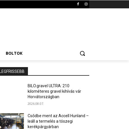
BOLTOK
LEGFRISSEBB
BILO.gravel ULTRA: 210
kilométeres gravel kihívás vár
Horvátországban
2026.08.07.
Csődbe ment az Accell Hunland –
leáll a termelés a tószegi
kerékpárgyárban