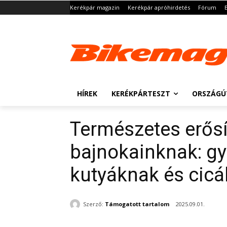
Kerékpár magazin
Kerékpár apróhirdetés
Fórum
HÍREK
KERÉKPÁRTESZT
ORSZÁGÚ
Természetes erős
bajnokainknak: 
kutyáknak és cic
Szerző:
Támogatott tartalom
2025.09.01.