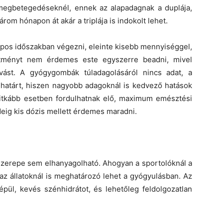
megbetegedéseknél, ennek az alapadagnak a duplája,
om hónapon át akár a triplája is indokolt lehet.
apos időszakban végezni, eleinte kisebb mennyiséggel,
ítményt nem érdemes este egyszerre beadni, mivel
lvást. A gyógygombák túladagolásáról nincs adat, a
határt, hiszen nagyobb adagoknál is kedvező hatások
gritkább esetben fordulhatnak elő, maximum emésztési
eig kis dózis mellett érdemes maradni.
szerepe sem elhanyagolható. Ahogyan a sportolóknál a
y az állatoknál is meghatározó lehet a gyógyulásban. Az
 épül, kevés szénhidrátot, és lehetőleg feldolgozatlan