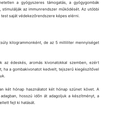
hetetlen a gyógyszeres támogatás, a gyógygombák
t, stimulálják az immunrendszer működését. Az utóbbi
 test saját védekezőrendszere képes elérni.
estsúly kilogrammonként, de az 5 milliliter mennyiséget
k az édeskés, aromás kivonatokkal szemben, ezért
, ha a gombakivonatot kedvelt, tejszerű kiegészítővel
uk.
ban két hónap használatot két hónap szünet követ. A
 adagban, hosszú időn át adagoljuk a készítményt, a
ett fejt ki hatását.