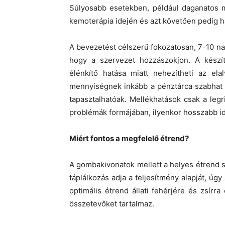
Súlyosabb esetekben, például daganatos 
kemoterápia idején és azt követően pedig hár
A bevezetést célszerű fokozatosan, 7-10 n
hogy a szervezet hozzászokjon. A kész
élénkítő hatása miatt nehezítheti az ela
mennyiségnek inkább a pénztárca szabhat 
tapasztalhatóak. Mellékhatások csak a le
problémák formájában, ilyenkor hosszabb id
Miért fontos a megfelelő étrend?
A gombakivonatok mellett a helyes étrend 
táplálkozás adja a teljesítmény alapját, úg
optimális étrend állati fehérjére és zsírra
összetevőket tartalmaz.