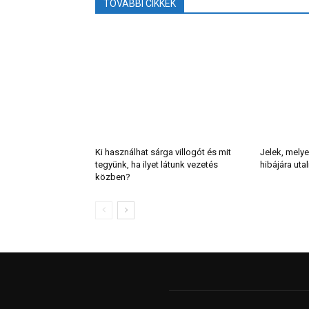
TOVÁBBI CIKKEK
Ki használhat sárga villogót és mit
Jelek, melye
tegyünk, ha ilyet látunk vezetés
hibájára uta
közben?