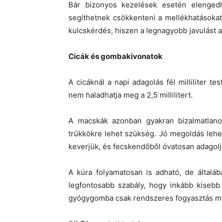
Bár bizonyos kezelések esetén elenged
segíthetnek csökkenteni a mellékhatásoka
kulcskérdés, hiszen a legnagyobb javulást a
Cicák és gombakivonatok
A cicáknál a napi adagolás fél milliliter t
nem haladhatja meg a 2,5 millilitert.
A macskák azonban gyakran bizalmatlano
trükkökre lehet szükség. Jó megoldás lehet
keverjük, és fecskendőből óvatosan adagolj
A kúra folyamatosan is adható, de általá
legfontosabb szabály, hogy inkább kisebb
gyógygomba csak rendszeres fogyasztás mell