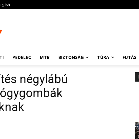
English
TI
PEDELEC
MTB
BIZTONSÁG
TÚRA
FUTÁS
ítés négylábú
gyógygombák
áknak