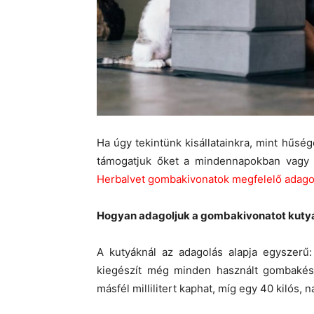
Ha úgy tekintünk kisállatainkra, mint hűs
támogatjuk őket a mindennapokban vagy 
Herbalvet gombakivonatok megfelelő adago
Hogyan adagoljuk a gombakivonatot kut
A kutyáknál az adagolás alapja egyszerű: 1
kiegészít még minden használt gombakészí
másfél millilitert kaphat, míg egy 40 kilós,