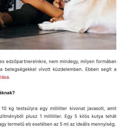
éges edzőpartnereinkre, nem mindegy, milyen formában
a betegségekkel vívott küzdelemben. Ebben segít a
lása
.
yáknak?
0 kg testsúlyra egy milliliter kivonat javasolt, amit
tményből plusz 1 milliliter. Egy 5 kilós kutya tehát
 nagy termetű eb esetében az 5 ml az ideális mennyiség.