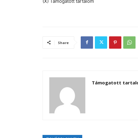
(X) Támogatott tartalom
Share
Támogatott tarta