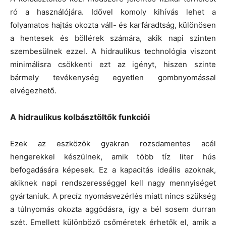
ró a használójára. Idővel komoly kihívás lehet a
folyamatos hajtás okozta váll- és karfáradtság, különösen
a hentesek és böllérek számára, akik napi szinten
szembesülnek ezzel. A hidraulikus technológia viszont
minimálisra csökkenti ezt az igényt, hiszen szinte
bármely tevékenység egyetlen gombnyomással
elvégezhető.
A hidraulikus kolbásztöltők funkciói
Ezek az eszközök gyakran rozsdamentes acél
hengerekkel készülnek, amik több tíz liter hús
befogadására képesek. Ez a kapacitás ideális azoknak,
akiknek napi rendszerességgel kell nagy mennyiséget
gyártaniuk. A precíz nyomásvezérlés miatt nincs szükség
a túlnyomás okozta aggódásra, így a bél sosem durran
szét. Emellett különböző csőméretek érhetők el, amik a