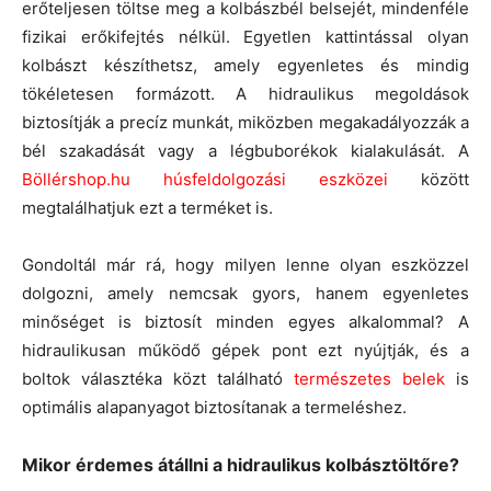
erőteljesen töltse meg a kolbászbél belsejét, mindenféle
fizikai erőkifejtés nélkül. Egyetlen kattintással olyan
kolbászt készíthetsz, amely egyenletes és mindig
tökéletesen formázott. A hidraulikus megoldások
biztosítják a precíz munkát, miközben megakadályozzák a
bél szakadását vagy a légbuborékok kialakulását. A
Böllérshop.hu húsfeldolgozási eszközei
között
megtalálhatjuk ezt a terméket is.
Gondoltál már rá, hogy milyen lenne olyan eszközzel
dolgozni, amely nemcsak gyors, hanem egyenletes
minőséget is biztosít minden egyes alkalommal? A
hidraulikusan működő gépek pont ezt nyújtják, és a
boltok választéka közt található
természetes belek
is
optimális alapanyagot biztosítanak a termeléshez.
Mikor érdemes átállni a hidraulikus kolbásztöltőre?