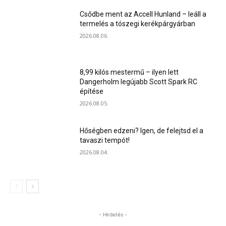
Csődbe ment az Accell Hunland – leáll a
termelés a tószegi kerékpárgyárban
2026.08.06.
8,99 kilós mestermű – ilyen lett
Dangerholm legújabb Scott Spark RC
építése
2026.08.05.
Hőségben edzeni? Igen, de felejtsd el a
tavaszi tempót!
2026.08.04.
- Hirdetés -