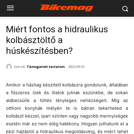
Miért fontos a hidraulikus
kolbásztöltő a
húskészítésben?
Szerző:
Támogatott tartalom
2025.09.01.
Amikor a házilag készített kolbászra gondolunk, általában
a fűszeres ízek és illatok jutnak eszünkbe, de sokan
alábecsülik a töltés tényleges nehézségeit. Míg az
otthoni konyhák mélyén te is bátran tekerheted a
kolbászt kézzel, ipari szinten vagy nagyobb mennyiségek
esetén már ez nem elég hatékony. Hogyan juthatunk el a
kézi hajtástól a hidraulikus megoldásokig, és miért lehet