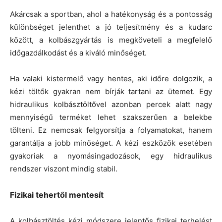
Akárcsak a sportban, ahol a hatékonyság és a pontosság
különbséget jelenthet a jó teljesítmény és a kudarc
között, a kolbászgyártás is megköveteli a megfelelő
időgazdálkodást és a kiváló minőséget.
Ha valaki kistermelő vagy hentes, aki időre dolgozik, a
kézi töltők gyakran nem bírják tartani az ütemet. Egy
hidraulikus kolbásztöltővel azonban percek alatt nagy
mennyiségű terméket lehet szakszerűen a belekbe
tölteni. Ez nemcsak felgyorsítja a folyamatokat, hanem
garantálja a jobb minőséget. A kézi eszközök esetében
gyakoriak a nyomásingadozások, egy hidraulikus
rendszer viszont mindig stabil.
Fizikai tehertől mentesít
A kolbásztöltés kézi módszere jelentős fizikai terhelést