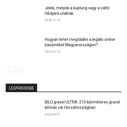
Jelek, melyek a kuplung vagy a váltó
hibájára utalnak
2018.11.10.
Hogyan lehet megtalálni a legális online
kaszinókat Magyarországon?
2023.02.10.
LEGFRISSEBB
BILO.gravel ULTRA: 210 kilométeres gravel
kihívás vár Horvátországban
2026.08.07.