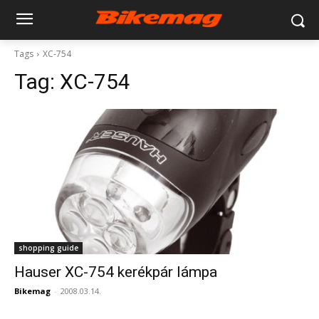
Tags
XC-754
Tag:
XC-754
shopping guide
Hauser XC-754 kerékpár lámpa
Bikemag
-
2008.03.14.