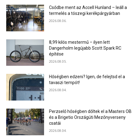
Csődbe ment az Accell Hunland – leáll a
termelés a tószegi kerékpárgyárban
2026.08.06.
8,99 kilós mestermű – ilyen lett
Dangerholm legújabb Scott Spark RC
építése
2026.08.05.
Hőségben edzeni? Igen, de felejtsd el a
tavaszi tempót!
2026.08.04.
Perzselő hőségben dőltek el a Masters OB
és a Brigetio Országúti Mezőnyverseny
csatái
2026.08.04.