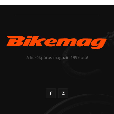
A kerékpáros magazin 1999 óta!