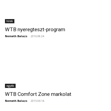
hírek
WTB nyeregteszt-program
Nemeth Balazs
-
2016.08.24.
egyéb
WTB Comfort Zone markolat
Nemeth Balazs
-
2015.04.14.