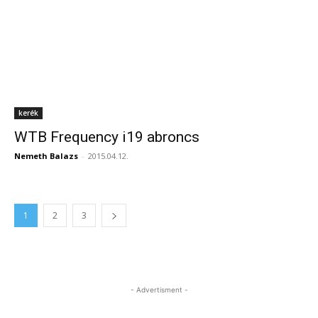
kerék
WTB Frequency i19 abroncs
Nemeth Balazs
-
2015.04.12.
1
2
3
- Advertisment -