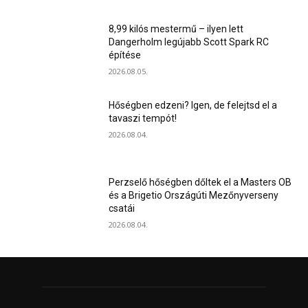
8,99 kilós mestermű – ilyen lett
Dangerholm legújabb Scott Spark RC
építése
2026.08.05.
Hőségben edzeni? Igen, de felejtsd el a
tavaszi tempót!
2026.08.04.
Perzselő hőségben dőltek el a Masters OB
és a Brigetio Országúti Mezőnyverseny
csatái
2026.08.04.