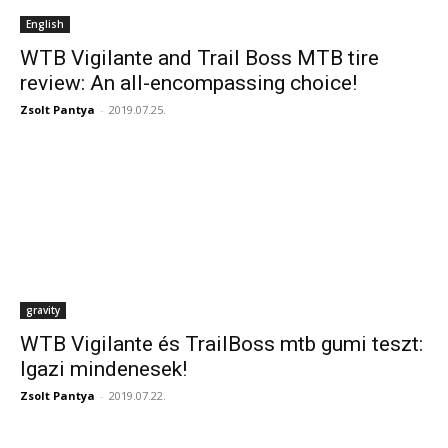
English
WTB Vigilante and Trail Boss MTB tire
review: An all-encompassing choice!
Zsolt Pantya
-
2019.07.25.
gravity
WTB Vigilante és TrailBoss mtb gumi teszt:
Igazi mindenesek!
Zsolt Pantya
-
2019.07.22.