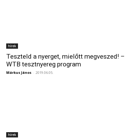
hírek
Teszteld a nyerget, mielőtt megveszed! –
WTB tesztnyereg program
Márkus János
-
2019.06.05.
hírek