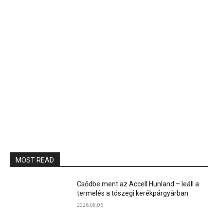
MOST READ
Csődbe ment az Accell Hunland – leáll a
termelés a tószegi kerékpárgyárban
2026.08.06.