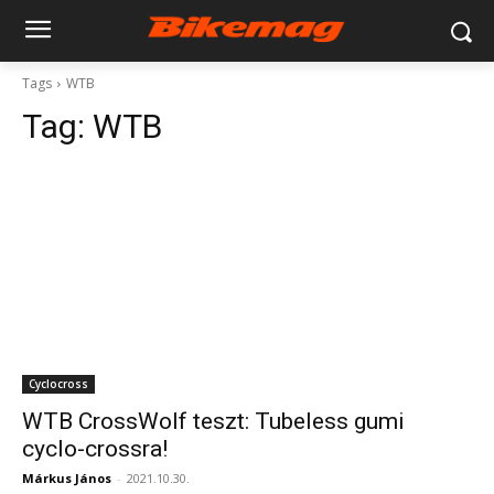
Tags
WTB
Tag:
WTB
Cyclocross
WTB CrossWolf teszt: Tubeless gumi
cyclo-crossra!
Márkus János
-
2021.10.30.