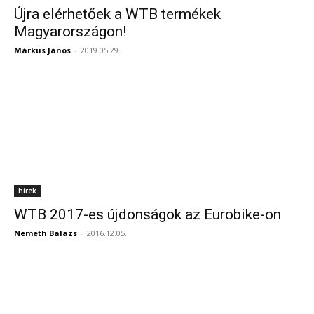
Újra elérhetőek a WTB termékek
Magyarországon!
Márkus János
-
2019.05.29.
hírek
WTB 2017-es újdonságok az Eurobike-on
Nemeth Balazs
-
2016.12.05.