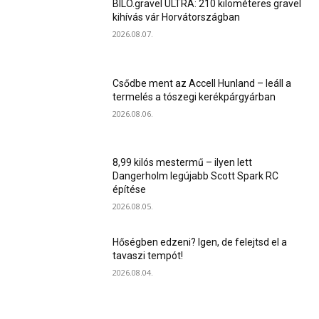
BILO.gravel ULTRA: 210 kilométeres gravel
kihívás vár Horvátországban
2026.08.07.
Csődbe ment az Accell Hunland – leáll a
termelés a tószegi kerékpárgyárban
2026.08.06.
8,99 kilós mestermű – ilyen lett
Dangerholm legújabb Scott Spark RC
építése
2026.08.05.
Hőségben edzeni? Igen, de felejtsd el a
tavaszi tempót!
2026.08.04.