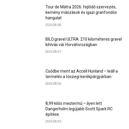
Tour de Mátra 2026: fejlődő szervezés,
kemény mászások és igazi granfondós
hangulat
2026.08.08.
BILO.gravel ULTRA: 210 kilométeres gravel
kihívás vár Horvátországban
2026.08.07.
Csődbe ment az Accell Hunland – leáll a
termelés a tószegi kerékpárgyárban
2026.08.06.
8,99 kilós mestermű – ilyen lett
Dangerholm legújabb Scott Spark RC
építése
2026.08.05.