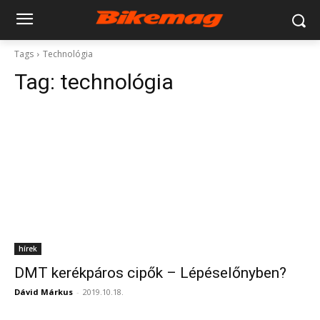
Tags
Technológia
Tag:
technológia
hírek
DMT kerékpáros cipők – Lépéselőnyben?
Dávid Márkus
-
2019.10.18.