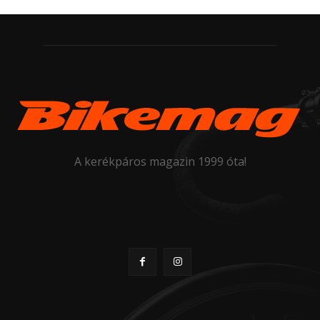
A kerékpáros magazin 1999 óta!