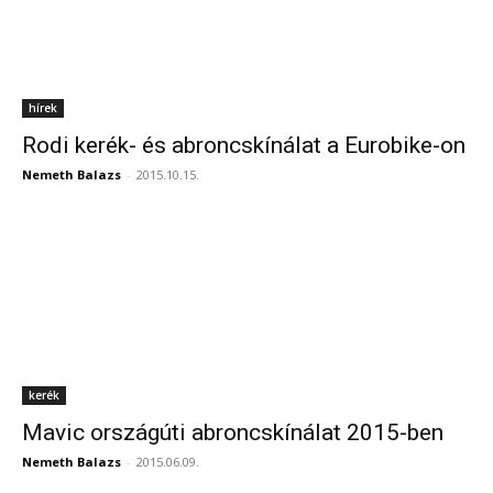
hírek
Rodi kerék- és abroncskínálat a Eurobike-on
Nemeth Balazs
-
2015.10.15.
kerék
Mavic országúti abroncskínálat 2015-ben
Nemeth Balazs
-
2015.06.09.