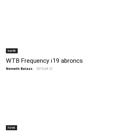
kerék
WTB Frequency i19 abroncs
Nemeth Balazs
-
2015.04.12.
hírek