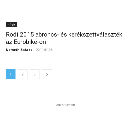
hírek
Rodi 2015 abroncs- és kerékszettválaszték
az Eurobike-on
Nemeth Balazs
-
2014.09.26.
1
2
3
- Advertisment -