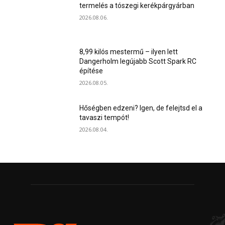
termelés a tószegi kerékpárgyárban
2026.08.06.
8,99 kilós mestermű – ilyen lett
Dangerholm legújabb Scott Spark RC
építése
2026.08.05.
Hőségben edzeni? Igen, de felejtsd el a
tavaszi tempót!
2026.08.04.