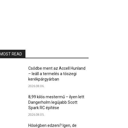
MOST READ
Csődbe ment az Accell Hunland
– leáll a termelés a tószegi
kerékpárgyárban
2026.08.06.
8,99 kilós mestermű – ilyen lett
Dangerholm legújabb Scott
Spark RC építése
2026.08.05.
Hőségben edzeni? Igen, de