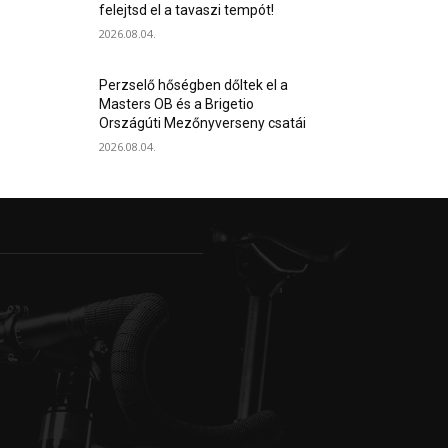
felejtsd el a tavaszi tempót!
2026.08.04.
Perzselő hőségben dőltek el a
Masters OB és a Brigetio
Országúti Mezőnyverseny csatái
2026.08.04.