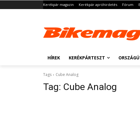
Kerékpár magazin
Kerékpár apróhirdetés
Fórum
HÍREK
KERÉKPÁRTESZT
ORSZÁGÚ
Tags
Cube Analog
Tag:
Cube Analog