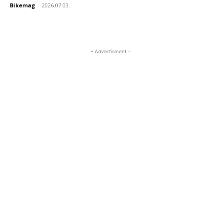
Bikemag
-
2026.07.03.
- Advertisment -