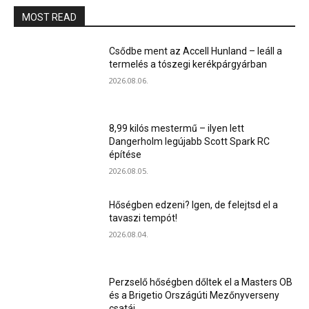
MOST READ
Csődbe ment az Accell Hunland – leáll a
termelés a tószegi kerékpárgyárban
2026.08.06.
8,99 kilós mestermű – ilyen lett
Dangerholm legújabb Scott Spark RC
építése
2026.08.05.
Hőségben edzeni? Igen, de felejtsd el a
tavaszi tempót!
2026.08.04.
Perzselő hőségben dőltek el a Masters OB
és a Brigetio Országúti Mezőnyverseny
csatái