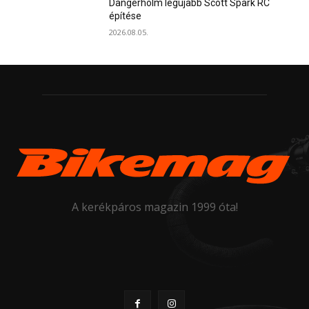
Dangerholm legújabb Scott Spark RC
építése
2026.08.05.
A kerékpáros magazin 1999 óta!