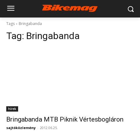
Tags
Bringabanda
Tag:
Bringabanda
hírek
Bringabanda MTB Piknik Vértesbogláron
sajtóközlemény
-
2012.06.25.