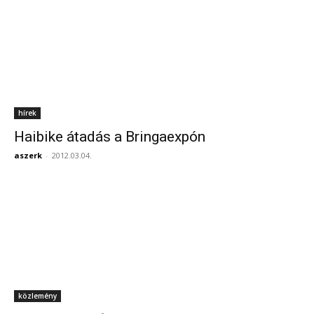
hírek
Haibike átadás a Bringaexpón
aszerk
-
2012.03.04.
közlemény