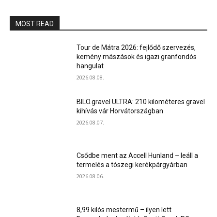
MOST READ
Tour de Mátra 2026: fejlődő szervezés,
kemény mászások és igazi granfondós
hangulat
2026.08.08.
BILO.gravel ULTRA: 210 kilométeres gravel
kihívás vár Horvátországban
2026.08.07.
Csődbe ment az Accell Hunland – leáll a
termelés a tószegi kerékpárgyárban
2026.08.06.
8,99 kilós mestermű – ilyen lett