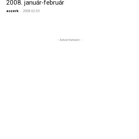
2008. január-február
aszerk
-
2008.02.03.
- Advertisment -