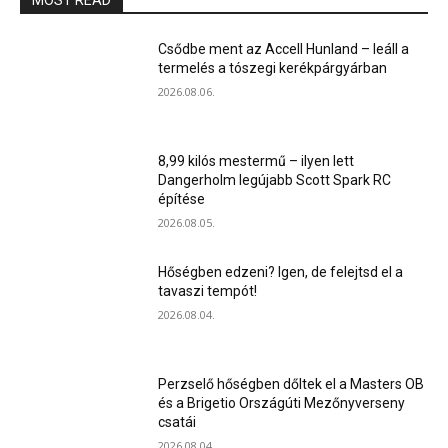
MOST READ
Csődbe ment az Accell Hunland – leáll a
termelés a tószegi kerékpárgyárban
2026.08.06.
8,99 kilós mestermű – ilyen lett
Dangerholm legújabb Scott Spark RC
építése
2026.08.05.
Hőségben edzeni? Igen, de felejtsd el a
tavaszi tempót!
2026.08.04.
Perzselő hőségben dőltek el a Masters OB
és a Brigetio Országúti Mezőnyverseny
csatái
2026.08.04.