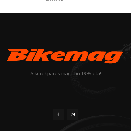
A kerékpáros magazin 1999 óta!