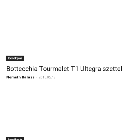
kerékpár
Bottecchia Tourmalet T1 Ultegra szettel
Nemeth Balazs
-
2015.05.18.
kerékpár