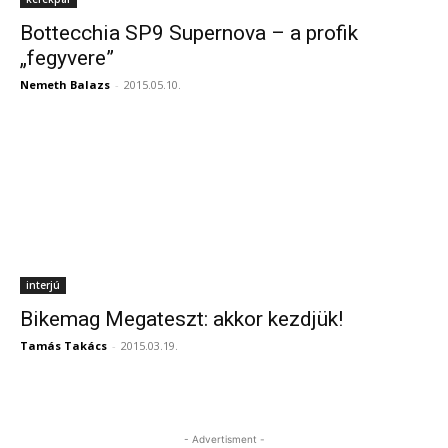
Bottecchia SP9 Supernova – a profik
„fegyvere”
Nemeth Balazs
-
2015.05.10.
interjú
Bikemag Megateszt: akkor kezdjük!
Tamás Takács
-
2015.03.19.
- Advertisment -