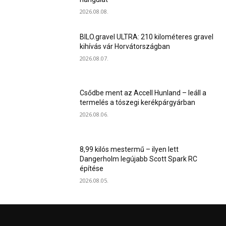
2026.08.08.
BILO.gravel ULTRA: 210 kilométeres gravel
kihívás vár Horvátországban
2026.08.07.
Csődbe ment az Accell Hunland – leáll a
termelés a tószegi kerékpárgyárban
2026.08.06.
8,99 kilós mestermű – ilyen lett
Dangerholm legújabb Scott Spark RC
építése
2026.08.05.