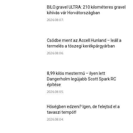
BILO.gravel ULTRA: 210 kilométeres gravel
kihívás vár Horvátországban
2026.08.07.
Csődbe ment az Accell Hunland – leáll a
termelés a tószegi kerékpárgyárban
2026.08.06.
8,99 kilós mestermű – ilyen lett
Dangerholm legújabb Scott Spark RC
építése
2026.08.05.
Hőségben edzeni? Igen, de felejtsd el a
tavaszi tempót!
2026.08.04.