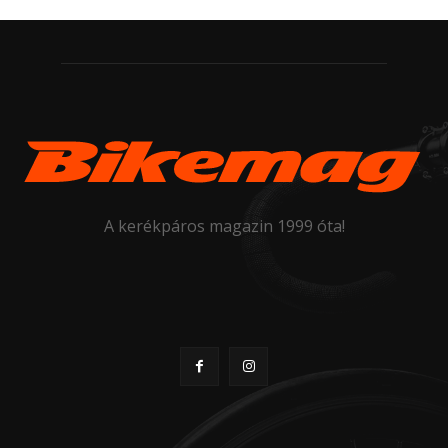
A kerékpáros magazin 1999 óta!