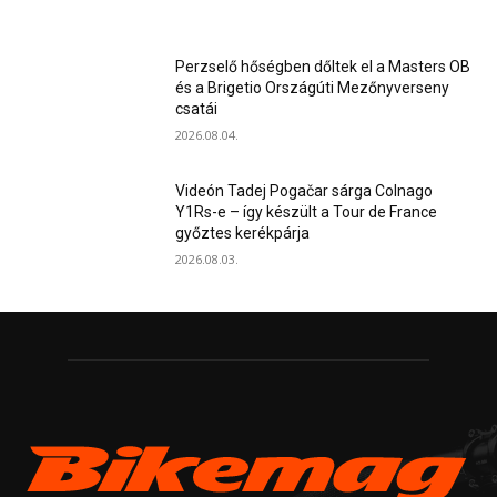
Perzselő hőségben dőltek el a Masters OB
és a Brigetio Országúti Mezőnyverseny
csatái
2026.08.04.
Videón Tadej Pogačar sárga Colnago
Y1Rs-e – így készült a Tour de France
győztes kerékpárja
2026.08.03.