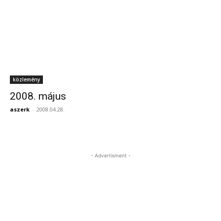
közlemény
2008. május
aszerk
-
2008.04.28.
- Advertisment -