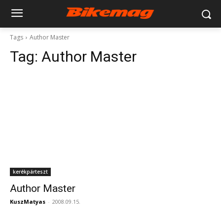
Tags
Author Master
Tag:
Author Master
kerékpárteszt
Author Master
KuszMatyas
-
2008.09.15.