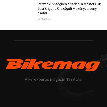
Perzselő hőségben dőltek el a Masters OB
és a Brigetio Országúti Mezőnyverseny
csatái
2026.08.04.
A kerékpáros magazin 1999 óta!