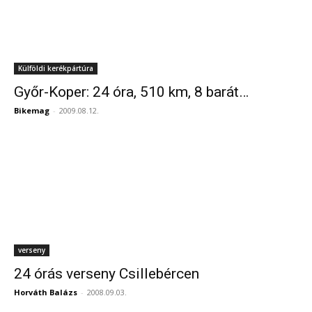
Külföldi kerékpártúra
Győr-Koper: 24 óra, 510 km, 8 barát…
Bikemag
-
2009.08.12.
verseny
24 órás verseny Csillebércen
Horváth Balázs
-
2008.09.03.