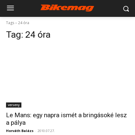
Tags
24 óra
Tag:
24 óra
verseny
Le Mans: egy napra ismét a bringásoké lesz
a pálya
Horváth Balázs
-
2010.07.27.