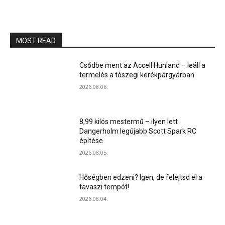
MOST READ
Csődbe ment az Accell Hunland – leáll a
termelés a tószegi kerékpárgyárban
2026.08.06.
8,99 kilós mestermű – ilyen lett
Dangerholm legújabb Scott Spark RC
építése
2026.08.05.
Hőségben edzeni? Igen, de felejtsd el a
tavaszi tempót!
2026.08.04.