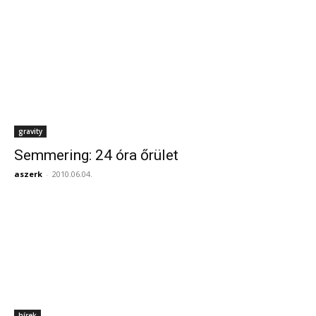
gravity
Semmering: 24 óra őrület
aszerk
-
2010.06.04.
hírek