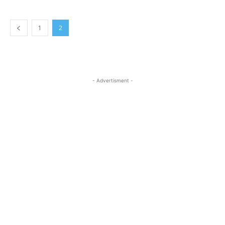
1
2
- Advertisment -