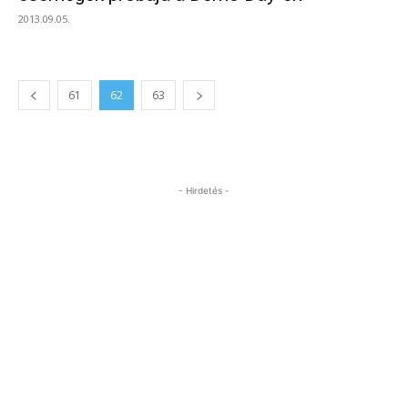
2013.09.05.
61
62
63
- Hirdetés -