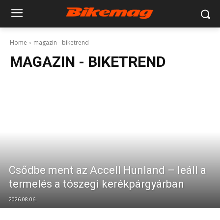
Home
magazin - biketrend
MAGAZIN - BIKETREND
Csődbe ment az Accell Hunland – leáll a
termelés a tószegi kerékpárgyárban
2026.08.06.