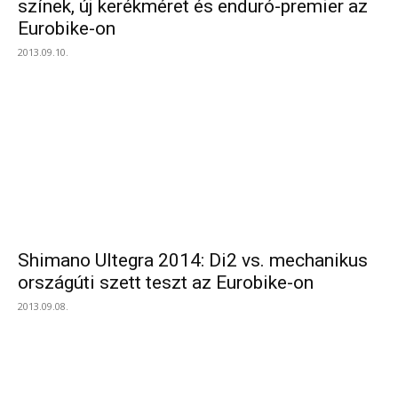
színek, új kerékméret és enduró-premier az
Eurobike-on
2013.09.10.
Shimano Ultegra 2014: Di2 vs. mechanikus
országúti szett teszt az Eurobike-on
2013.09.08.