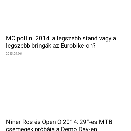
MCipollini 2014: a legszebb stand vagy a
legszebb bringák az Eurobike-on?
2013.09.06.
Niner Ros és Open O 2014: 29”-es MTB
csemegék próbája a Demo Day-en