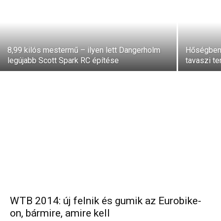
8,99 kilós mestermű – ilyen lett Dangerholm
Hőségben 
legújabb Scott Spark RC építése
tavaszi t
WTB 2014: új felnik és gumik az Eurobike-
on, bármire, amire kell