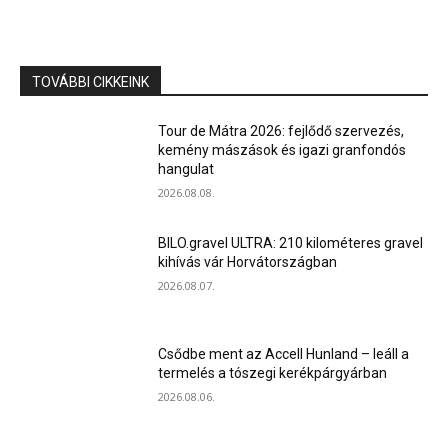
TOVÁBBI CIKKEINK
Tour de Mátra 2026: fejlődő szervezés,
kemény mászások és igazi granfondós
hangulat
2026.08.08.
BILO.gravel ULTRA: 210 kilométeres gravel
kihívás vár Horvátországban
2026.08.07.
Csődbe ment az Accell Hunland – leáll a
termelés a tószegi kerékpárgyárban
2026.08.06.