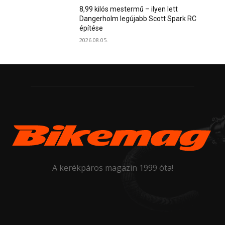
8,99 kilós mestermű – ilyen lett
Dangerholm legújabb Scott Spark RC
építése
2026.08.05.
A kerékpáros magazin 1999 óta!