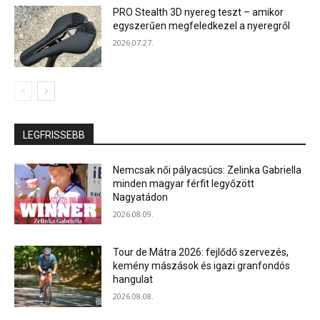
PRO Stealth 3D nyereg teszt – amikor
egyszerűen megfeledkezel a nyeregről
2026.07.27.
LEGFRISSEBB
Nemcsak női pályacsúcs: Zelinka Gabriella
minden magyar férfit legyőzött
Nagyatádon
2026.08.09.
Tour de Mátra 2026: fejlődő szervezés,
kemény mászások és igazi granfondós
hangulat
2026.08.08.