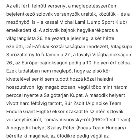
Az elit férfi felnőtt versenyt a meglepetésszerűen
bejelentkező szlovák versenyzők uralták, közülük – és a
mezőnyből is – a kassai Michal Lami (Jump Sport Klub)
emelkedett ki. A szlovák bajnok hegyikerékpáros a
világranglista 26. helyezettje jelenleg, a két héttel
ezelőtti, Dél-Afrikai Köztársaságban rendezett, Világkupa
Sorozatot nyitó futamon a 27., a tavalyi Világbajnokságon
26., az Európa-bajnokságon pedig a 10. helyen ért célba.
Ezek tudatában nem meglepő, hogy az első kör
kivételével senki sem tudott hozzá közel haladni
hosszútávon, így magabiztosan, végül több mint három
perccel nyerte a Salgótarján Kupát. A második helyért
vívott harc féltávig tartott, Búr Zsolt (Alpinbike Team
Endura Giant High5) ekkor szakadt le szintén szlovák
versenytársáról, Tomás Visnovsky-ról (PROeffect Team).
A negyedik helyet Szalay Péter (Focus Team Hungary)
bérelte ki magának, az ötödikre pedig végül az