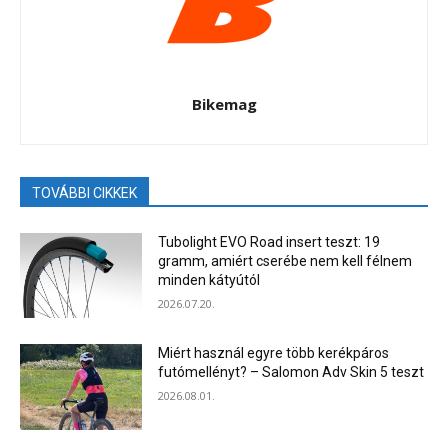
Bikemag
TOVÁBBI CIKKEK
Tubolight EVO Road insert teszt: 19
gramm, amiért cserébe nem kell félnem
minden kátyútól
2026.07.20.
Miért használ egyre több kerékpáros
futómellényt? – Salomon Adv Skin 5 teszt
2026.08.01.