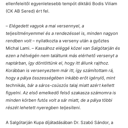
ellenfeleitől egyenletesebb tempót diktáló Bodis Viliam
(CK AB Sered) ért fel.
–
Elégedett vagyok a mai versennyel, a
teljesítményemmel és a rendezéssel is, minden nagyon
rendben volt
– nyilatkozta a verseny után a győztes
Michal Lami. –
Kassához eléggé közel van Salgótarján és
ezen a hétvégén nem találtunk más elérhető versenyt a
naptárban, így döntöttünk el, hogy itt állunk rajthoz.
Korábban is versenyeztem már itt, így számítottam rá,
hogy a pálya összességében inkább erőt igénylő, mint
technikás, bár a sáros-csúszós talaj miatt azért kellett
figyelni. Az első emelkedő felső szakasza számomra is
minden körben futós volt a sár miatt, de a pálya többi
részét lehetett nyeregben teljesíteni.
A Salgótarján Kupa díjátadásában Dr. Szabó Sándor, a