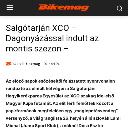
Salgótarján XCO –
Dagonyázással indult az
montis szezon –
Szerző:
Bikemag
2014.04.29.
Az előző napok esőzéseitől feláztatott nyomvonalon
rendezte az elmúlt hétvégén a Salgótarjáni
Hegyikerékpáros Egyesület az XCO szakág idei első
Magyar Kupa futamát. Az elit férfi felnőttek között a
papírformának megfelelően egy „meglepetésvendég”
versenyző, a világranglista 26. helyén álló szlovák Lami
Michal (Jump Sport Klub), a nőknél Dósa Eszter