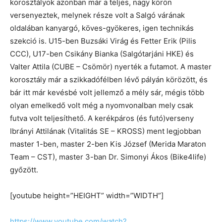
korosztályok azonban már a teljes, nagy körön
versenyeztek, melynek része volt a Salgó várának
oldalában kanyargó, köves-gyökeres, igen technikás
szekció is. U15-ben Buzsáki Virág és Fetter Erik (Pilis
CCC), U17-ben Csikány Bianka (Salgótarjáni HKE) és
Valter Attila (CUBE – Csömör) nyerték a futamot. A master
korosztály már a szikkadófélben lévő pályán körözött, és
bár itt már kevésbé volt jellemző a mély sár, mégis több
olyan emelkedő volt még a nyomvonalban mely csak
futva volt teljesíthető. A kerékpáros (és futó)verseny
Ibrányi Attilának (Vitalitás SE – KROSS) ment legjobban
master 1-ben, master 2-ben Kis József (Merida Maraton
Team – CST), master 3-ban Dr. Simonyi Ákos (Bike4life)
győzött.
[youtube height=”HEIGHT” width=”WIDTH”]
https://www.youtube.com/watch?