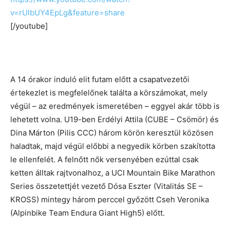
v=rUlbUY4EpLg&feature=share
[/youtube]
A 14 órakor induló elit futam előtt a csapatvezetői
értekezlet is megfelelőnek találta a körszámokat, mely
végül – az eredmények ismeretében – eggyel akár több is
lehetett volna. U19-ben Erdélyi Attila (CUBE – Csömör) és
Dina Márton (Pilis CCC) három körön keresztül közösen
haladtak, majd végül előbbi a negyedik körben szakította
le ellenfelét. A felnőtt nők versenyében ezúttal csak
ketten álltak rajtvonalhoz, a UCI Mountain Bike Marathon
Series összetettjét vezető Dósa Eszter (Vitalitás SE –
KROSS) mintegy három perccel győzött Cseh Veronika
(Alpinbike Team Endura Giant High5) előtt.