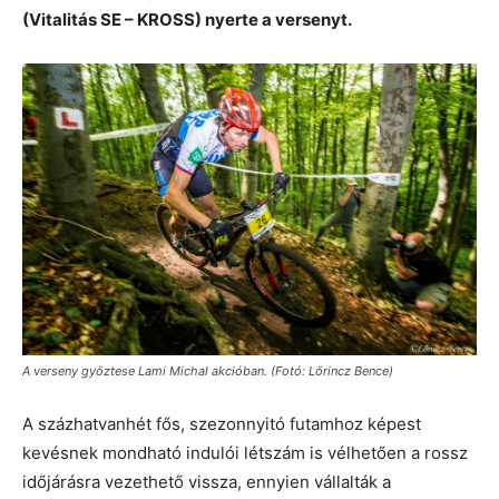
(Vitalitás SE – KROSS) nyerte a versenyt.
A verseny győztese Lami Michal akcióban. (Fotó: Lőrincz Bence)
A százhatvanhét fős, szezonnyitó futamhoz képest
kevésnek mondható indulói létszám is vélhetően a rossz
időjárásra vezethető vissza, ennyien vállalták a