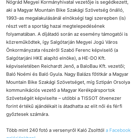
Nógrád Megyei Kormányhivatal vezetője is segédkezett,
aki a Magyar Mountain Bike Szakági Szövetség önálló,
1993-as megalakulásánál elnökségi tagi szerepben (is)
részt vett a sportág hazai megtelepedésének
folyamatában. A díjátadó során az esemény támogatói is
közreműködtek, így Salgótarján Megyei Jogú Város
Önkormányzata részéről Szabó Ferenc képviselő (a
Salgótarjáni HKE alapító elnöke), a HE-DO Kft.
képviseletében Reichardt Jenő, a BaloBau Kft. vezetői;
Baló Noémi és Baló Gyula. Nagy Balázs főtitkár a Magyar
Mountain Bike Szakági Szövetséget, míg Sztipán Orsolya
kommunikációs vezető a Magyar Kerékpársportok
Szövetségét képviselte – utóbbi a TISSOT ötvenezer
forint értékű ajándékait is átadhatta az elit női és férfi
győztesek számára.
Több mint 240 fotó a versenyről Kaló Zsolttól
a Facebook