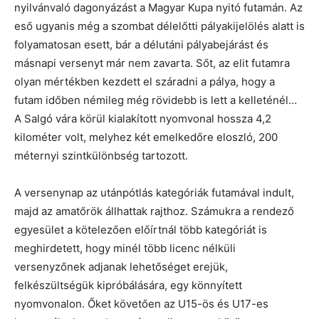
nyilvánvaló dagonyázást a Magyar Kupa nyitó futamán. Az
eső ugyanis még a szombat délelőtti pályakijelölés alatt is
folyamatosan esett, bár a délutáni pályabejárást és
másnapi versenyt már nem zavarta. Sőt, az elit futamra
olyan mértékben kezdett el száradni a pálya, hogy a
futam időben némileg még rövidebb is lett a kelleténél…
A Salgó vára körül kialakított nyomvonal hossza 4,2
kilométer volt, melyhez két emelkedőre eloszló, 200
méternyi szintkülönbség tartozott.
A versenynap az utánpótlás kategóriák futamával indult,
majd az amatőrök állhattak rajthoz. Számukra a rendező
egyesület a kötelezően előírtnál több kategóriát is
meghirdetett, hogy minél több licenc nélküli
versenyzőnek adjanak lehetőséget erejük,
felkészültségük kipróbálására, egy könnyített
nyomvonalon. Őket követően az U15-ös és U17-es