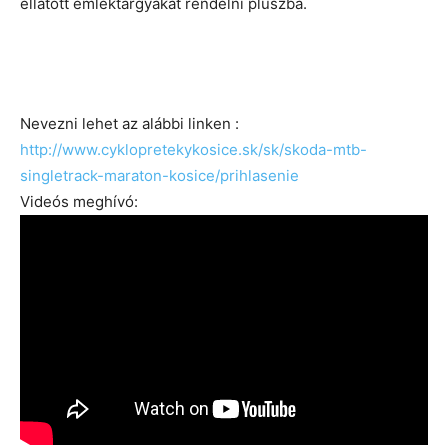
ellátott emléktárgyakat rendelni pluszba.
Nevezni lehet az alábbi linken :
http://www.cyklopretekykosice.sk/sk/skoda-mtb-
singletrack-maraton-kosice/prihlasenie
Videós meghívó: