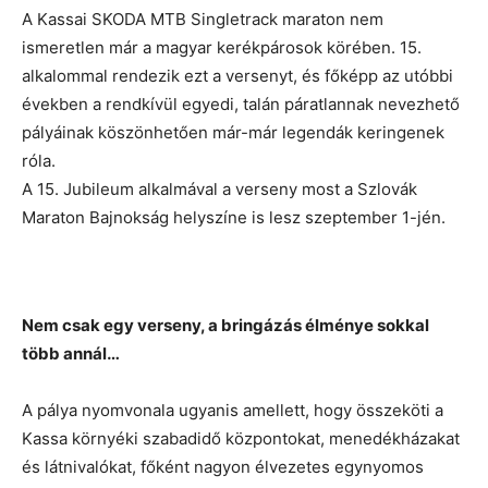
A Kassai SKODA MTB Singletrack maraton nem
ismeretlen már a magyar kerékpárosok körében. 15.
alkalommal rendezik ezt a versenyt, és főképp az utóbbi
években a rendkívül egyedi, talán páratlannak nevezhető
pályáinak köszönhetően már-már legendák keringenek
róla.
A 15. Jubileum alkalmával a verseny most a Szlovák
Maraton Bajnokság helyszíne is lesz szeptember 1-jén.
Nem csak egy verseny, a bringázás élménye sokkal
több annál…
A pálya nyomvonala ugyanis amellett, hogy összeköti a
Kassa környéki szabadidő központokat, menedékházakat
és látnivalókat, főként nagyon élvezetes egynyomos