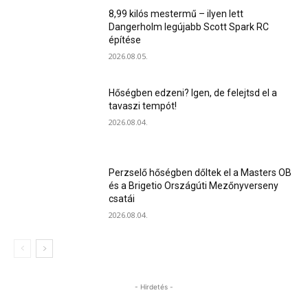
8,99 kilós mestermű – ilyen lett
Dangerholm legújabb Scott Spark RC
építése
2026.08.05.
Hőségben edzeni? Igen, de felejtsd el a
tavaszi tempót!
2026.08.04.
Perzselő hőségben dőltek el a Masters OB
és a Brigetio Országúti Mezőnyverseny
csatái
2026.08.04.
- Hirdetés -