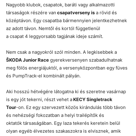
Nagyobb klubok, csapatok, baráti vagy alkalmazotti
társaságok részére van
csapatverseny is
a rövid és
középtávon. Egy csapatba bármennyien jelentkezhetnek
az adott távon. Nemtől és kortól függetlenül
a csapat 4 leggyorsabb tagjának ideje számít.
Nem csak a nagyokról szól minden. A legkisebbek a
ŠKODA Junior Race
gyerekversenyen szabadulhatnak
meg fölös energiájuktól, a versenyközpontban egy füves
és PumpTrack-el kombinált pályán.
Aki hosszú hétvégére látogatna ki és szeretne vasárnap
is egy jót tekerni, részt vehet a
KECY Singletrack
Tour
-on. Ez egy szervezett közös kirándulás több távon
és nehézségi fokozatban a helyi trailépítők és
oktatók társaságában. Egy laza tekerés keretein belül
olyan egyéb élvezetes szakaszokra is elvisznek, amik