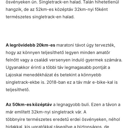
ösvényeken ún. Singletrack-en halad. Talán hihetetlenül
hangzik, de az 52km-es középtáv 32km-nyi főként
természetes singletrack-en halad.
A legrövidebb 20km-es
maratoni távot úgy tervezték,
hogy az könnyen teljesíthető legyen minden amatőr
felnőtt vagy a családi versenyen induló gyermek számára.
Ugyanakkor érinti a többi táv legmagasabb pontját a
Lajoskai menedékházat és betekint a könnyebb
singletrack-ekbe is. 2018-ban ez a táv már e-bike-kal is
teljesíthető.
Az 50km-es középtáv
a legnagyobb buli. Ezen a távon a
már említett 32km-nyi singletrack vár. A
többnyire természetes eredetű erdei ösvényeken, néhol
hidakkal, kis ugratókkal rásegítve a biztonságos, de