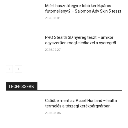
Miért használ egyre több kerékpáros
futómellényt? – Salomon Adv Skin 5 teszt
2026.08.01.
PRO Stealth 3D nyereg teszt – amikor
egyszerűen megfeledkezel a nyeregről
2026.07.27.
LEGFRISSEBB
Csődbe ment az Accell Hunland – leáll a
termelés a tószegi kerékpárgyárban
2026.08.06.