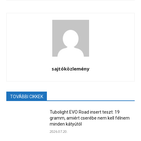
sajtóközlemény
TOVÁBBI CIKKEK
Tubolight EVO Road insert teszt: 19
gramm, amiért cserébe nem kell félnem
minden kátyútól
2026.07.20.