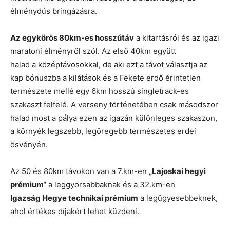
élménydús bringázásra.
Az egykörös 80km-es hosszútáv
a kitartásról és az igazi
maratoni élményről szól. Az első 40km együtt
halad a középtávosokkal, de aki ezt a távot választja az
kap bónuszba a kilátások és a Fekete erdő érintetlen
természete mellé egy 6km hosszú singletrack-es
szakaszt felfelé. A verseny történetében csak másodszor
halad most a pálya ezen az igazán különleges szakaszon,
a környék legszebb, legöregebb természetes erdei
ösvényén.
Az 50 és 80km távokon van a 7.km-en
„Lajoskai hegyi
prémium“
a leggyorsabbaknak és a 32.km-en
Igazság Hegye technikai prémium
a legügyesebbeknek,
ahol értékes díjakért lehet küzdeni.