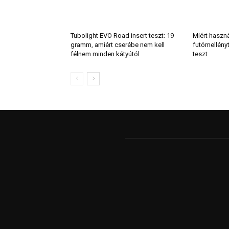
Tubolight EVO Road insert teszt: 19
Miért haszn
gramm, amiért cserébe nem kell
futómellény
félnem minden kátyútól
teszt