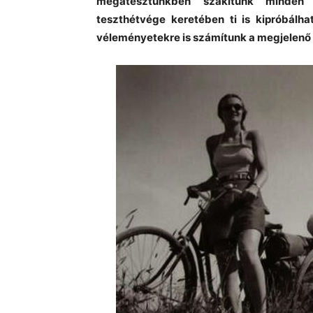
megatesztünkben szakítunk minden 
teszthétvége keretében ti is kipróbálha
véleményetekre is számítunk a megjelenő