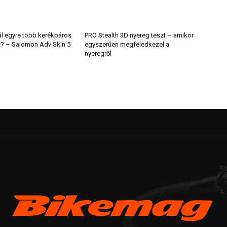
ál egyre több kerékpáros
PRO Stealth 3D nyereg teszt – amikor
t? – Salomon Adv Skin 5
egyszerűen megfeledkezel a
nyeregről