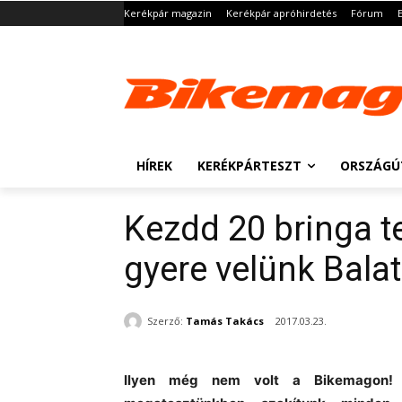
Kerékpár magazin
Kerékpár apróhirdetés
Fórum
HÍREK
KERÉKPÁRTESZT
ORSZÁGÚ
Kezdd 20 bringa te
gyere velünk Balat
Szerző:
Tamás Takács
2017.03.23.
Ilyen még nem volt a Bikemagon! Az