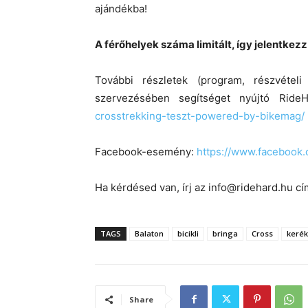
ajándékba!
A férőhelyek száma limitált, így jelentkezz
További részletek (program, részvételi
szervezésében segítséget nyújtó Ride
crosstrekking-teszt-powered-by-bikemag/
Facebook-esemény:
https://www.facebook.
Ha kérdésed van, írj az info@ridehard.hu cí
TAGS
Balaton
bicikli
bringa
Cross
keré
Share