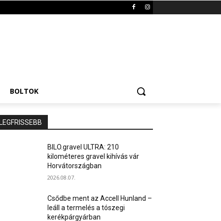
BOLTOK
LEGFRISSEBB
BILO.gravel ULTRA: 210
kilométeres gravel kihívás vár
Horvátországban
2026.08.07.
Csődbe ment az Accell Hunland –
leáll a termelés a tószegi
kerékpárgyárban