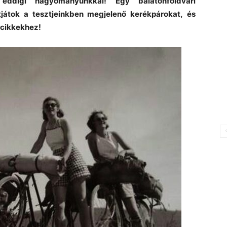
eddigi hagyományunkkal! Egy balatonföldvári
tjátok a tesztjeinkben megjelenő kerékpárokat, és
 cikkekhez!