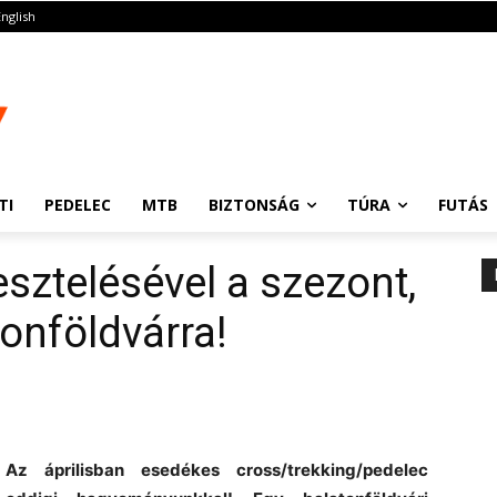
English
TI
PEDELEC
MTB
BIZTONSÁG
TÚRA
FUTÁS
sztelésével a szezont,
onföldvárra!
 áprilisban esedékes cross/trekking/pedelec