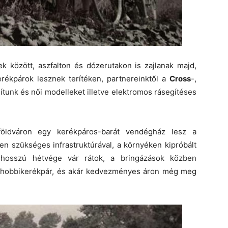
k között, aszfalton és dózerutakon is zajlanak majd,
erékpárok lesznek terítéken, partnereinktől a
Cross
-,
tunk és női modelleket illetve elektromos rásegítéses
földváron egy kerékpáros-barát vendégház lesz a
den szükséges infrastruktúrával, a környéken kipróbált
 hosszú hétvége vár rátok, a bringázások közben
lis hobbikerékpár, és akár kedvezményes áron még meg