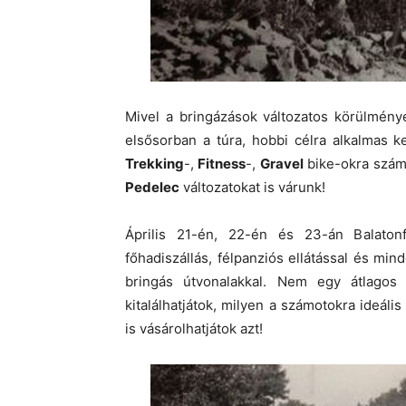
Mivel a bringázások változatos körülménye
elsősorban a túra, hobbi célra alkalmas k
Trekking
-,
Fitness
-,
Gravel
bike-okra számí
Pedelec
változatokat is várunk!
Április 21-én, 22-én és 23-án Balaton
főhadiszállás, félpanziós ellátással és min
bringás útvonalakkal. Nem egy átlagos
kitalálhatjátok, milyen a számotokra ideá
is vásárolhatjátok azt!