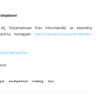
 idejében!
 díj, folyamatosan friss információk) az esemény
Hard.hu honlapján:
http://ridehard.hu/event/ridehard-
com/ridehard.hu/
mre!
kpár
kerékpárteszt
trekking
túra