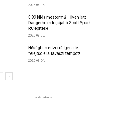
2026.08.06.
8,99 kilós mestermű – ilyen lett
Dangerholm legújabb Scott Spark
RC építése
2026.08.05.
Hőségben edzeni? Igen, de
felejtsd el a tavaszi tempót!
2026.08.04.
- Hirdetés -