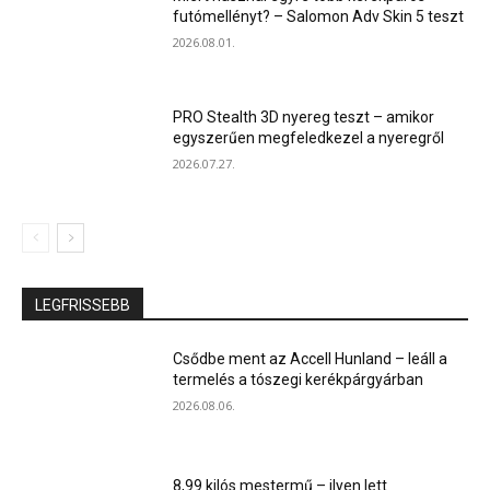
futómellényt? – Salomon Adv Skin 5 teszt
2026.08.01.
PRO Stealth 3D nyereg teszt – amikor
egyszerűen megfeledkezel a nyeregről
2026.07.27.
LEGFRISSEBB
Csődbe ment az Accell Hunland – leáll a
termelés a tószegi kerékpárgyárban
2026.08.06.
8,99 kilós mestermű – ilyen lett