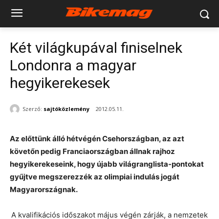
Két világkupával finiselnek
Londonra a magyar
hegyikerekesek
Szerző:
sajtóközlemény
2012.05.11.
Az előttünk álló hétvégén Csehországban, az azt
követőn pedig Franciaországban állnak rajhoz
hegyikerekeseink, hogy újabb világranglista-pontokat
gyűjtve megszerezzék az olimpiai indulás jogát
Magyarországnak.
A kvalifikációs időszakot május végén zárják, a nemzetek