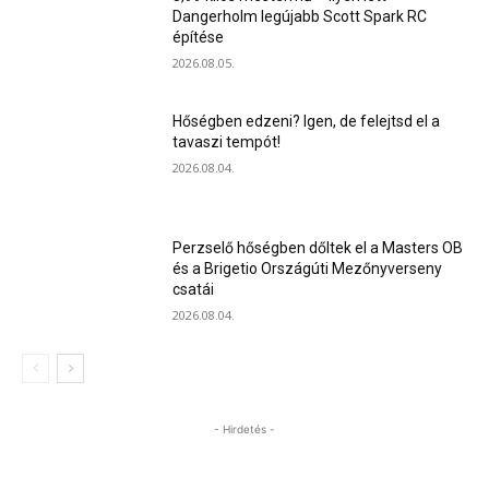
Dangerholm legújabb Scott Spark RC
építése
2026.08.05.
Hőségben edzeni? Igen, de felejtsd el a
tavaszi tempót!
2026.08.04.
Perzselő hőségben dőltek el a Masters OB
és a Brigetio Országúti Mezőnyverseny
csatái
2026.08.04.
- Hirdetés -