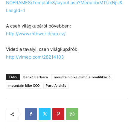
NOFRAMES/Template3/
layout.asp?MenuId=MTUxNjU&
LangId=1
A cseh világkupáról bővebben:
http://www.mtbworldcup.cz/
Videó a tavalyi, cseh világkupáról:
http://vimeo.com/28214103
TAGS
Benkó Barbara
mountain bike olimpiai kvalifikáció
mountain bike XCO
Parti András