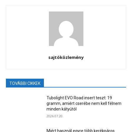
sajtóközlemény
TOVÁBBI CIKKEK
Tubolight EVO Road insert teszt: 19
gramm, amiért cserébe nem kell félnem
minden kátyútól
2026.07.20.
Miért használ egyre több kerékpáros