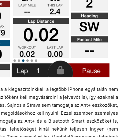
a a kiegészítőinkkel; a legtöbb iPhone egyáltalán nem
ítőként kell megvásárolni a jelvevőt is), így ezeknél a
és. Sajnos a Strava sem támogatja az Ant+ eszközöket,
ás megoldásokhoz kell nyúlni. Ezzel szemben személyes
mogatja az Ant+ és a Bluetooth Smart eszközöket is,
ítási lehetőséget kínál nekünk teljesen ingyen (nem
Sky Team csapatával is). Megfelelő programok lehetnek