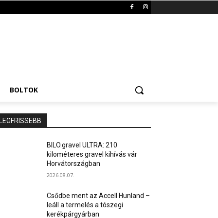
BOLTOK
LEGFRISSEBB
BILO.gravel ULTRA: 210
kilométeres gravel kihívás vár
Horvátországban
2026.08.07.
Csődbe ment az Accell Hunland –
leáll a termelés a tószegi
kerékpárgyárban