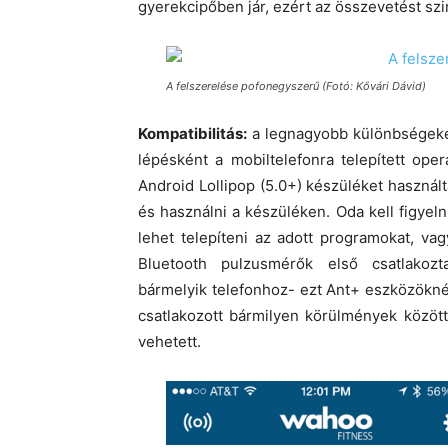
gyerekcipőben jár, ezért az összevetést szin
A felszerelése pofonegyszerű (Fotó: Kővári Dávid)
Kompatibilitás:
a legnagyobb különbségeket
lépésként a mobiltelefonra telepített ope
Android Lollipop (5.0+) készüléket használt
és használni a készüléken. Oda kell figye
lehet telepíteni az adott programokat, va
Bluetooth pulzusmérők első csatlakozta
bármelyik telefonhoz- ezt Ant+ eszközöknél
csatlakozott bármilyen körülmények közöt
vehetett.