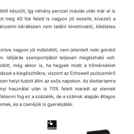
ől készült, így néhány perccel indulás után már el is
ot még 40 fok felett is nagyon jól kezelik, kivezeti a
 Kényelmi kérdésben nem találni kivetnivalót, tökéletes
kintve nagyon jól működött, nem jelentett neki gondot
. Időjárás szempontjából teljesen megbízható volt.
dött, még akkor is, ha hegyek miatt a hőmérséklet
tással a kiegészítőkre, viszont az Echowell pulzusmérő
en helyt tudott állni az esős napokon. Az élettartamra
yi használat után is 70% felett maradt az elemek
csökkenni fog ez a százalék, de a számok alapján átlagos
lemek, és a cseréjük is gyerekjáték.