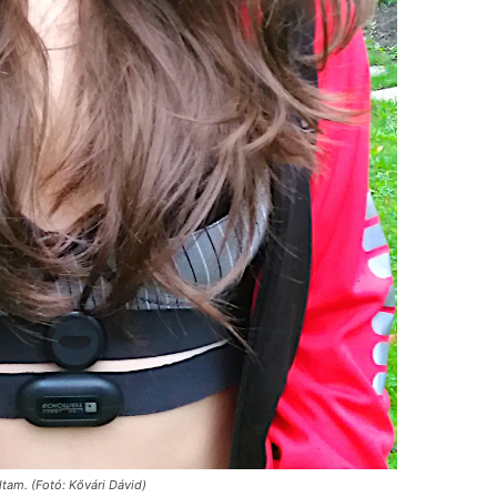
tam. (Fotó: Kővári Dávid)