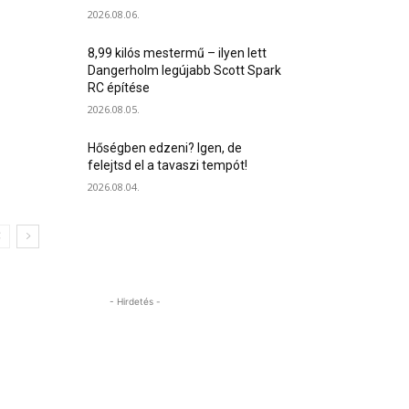
2026.08.06.
8,99 kilós mestermű – ilyen lett
Dangerholm legújabb Scott Spark
RC építése
2026.08.05.
Hőségben edzeni? Igen, de
felejtsd el a tavaszi tempót!
2026.08.04.
- Hirdetés -