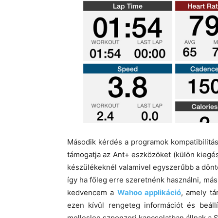
Második kérdés a programok kompatibilitás
támogatja az Ant+ eszközöket (külön kiegész
készülékeknél valamivel egyszerűbb a dönt
így ha főleg erre szeretnénk használni, m
kedvencem a
Wahoo applikáció
, amely tá
ezen kívül rengeteg információt és beáll
mellesleg szponzori kapcsolatban állnak a 