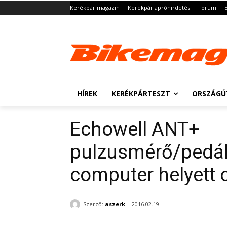
Kerékpár magazin
Kerékpár apróhirdetés
Fórum
HÍREK
KERÉKPÁRTESZT
ORSZÁGÚ
Echowell ANT+
pulzusmérő/pedáls
computer helyett 
Szerző:
aszerk
2016.02.19.