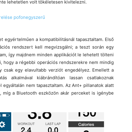
te lehetetlen volt tökéletesen kivitelezni.
 egyértelműen a kompatibilitásnál tapasztaltam. Első
rációs rendszert kell megvizsgálni; a teszt során egy
am, így majdnem minden applikációt le lehetett tölteni
lni, hogy a régebbi operációs rendszerekre nem mindig
gy csak egy elavultabb verziót engedélyez. Emellett a
tás alkalmával kiábrándítóan lassan csatlakoznak
 egyáltalán nem tapasztaltam. Az Ant+ pillanatok alatt
t, míg a Bluetooth eszközön akár perceket is igénybe