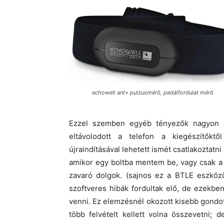
echowell ant+ pulzusmérő, pedálfordulat mérő
Ezzel szemben egyéb tényezők nagyon m
eltávolodott a telefon a kiegészítőktő
újraindításával lehetett ismét csatlakoztatni
amikor egy boltba mentem be, vagy csak a
zavaró dolgok. (sajnos ez a BTLE eszközö
szoftveres hibák fordultak elő, de ezekbe
venni. Ez elemzésnél okozott kisebb gond
több felvételt kellett volna összevetni; 