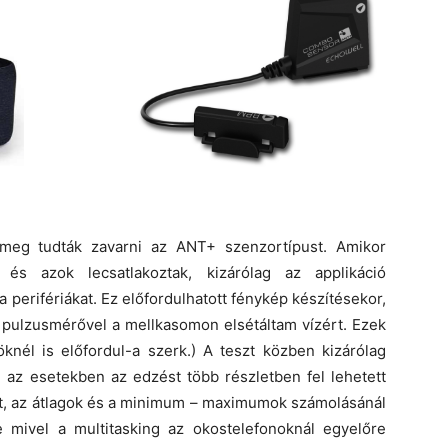
eg tudták zavarni az ANT+ szenzortípust. Amikor
l és azok lecsatlakoztak, kizárólag az applikáció
 a perifériákat. Ez előfordulhatott fénykép készítésekor,
 pulzusmérővel a mellkasomon elsétáltam vízért. Ezek
knél is előfordul-a szerk.) A teszt közben kizárólag
n az esetekben az edzést több részletben fel lehetett
ot, az átlagok és a minimum – maximumok számolásánál
de mivel a multitasking az okostelefonoknál egyelőre