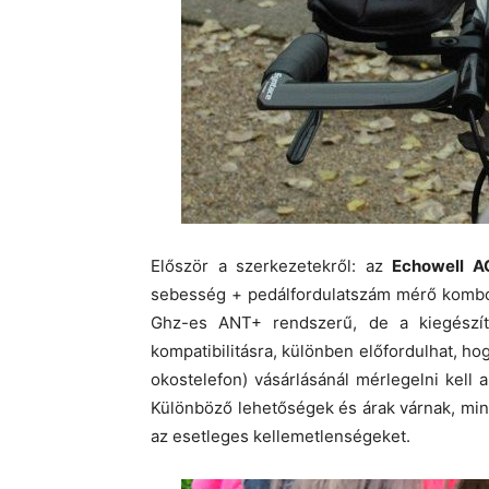
Először a szerkezetekről: az
Echowell A
sebesség + pedálfordulatszám mérő kombó 
Ghz-es ANT+ rendszerű, de a kiegészítők
kompatibilitásra, különben előfordulhat, ho
okostelefon) vásárlásánál mérlegelni kell a
Különböző lehetőségek és árak várnak, mi
az esetleges kellemetlenségeket.