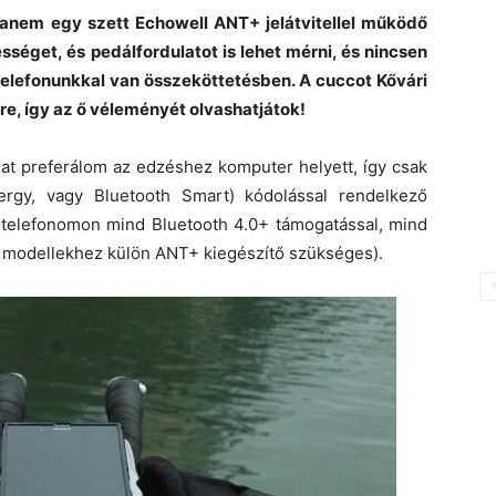
anem egy szett Echowell ANT+ jelátvitellel működő
sséget, és pedálfordulatot is lehet mérni, és nincsen
elefonunkkal van összeköttetésben. A cuccot Kővári
re, így az ő véleményét olvashatjátok!
at preferálom az edzéshez komputer helyett, így csak
gy, vagy Bluetooth Smart) kódolással rendelkező
a telefonomon mind Bluetooth 4.0+ támogatással, mind
e modellekhez külön ANT+ kiegészítő szükséges).