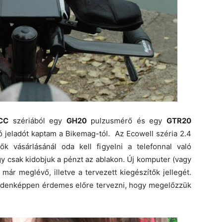
CC
szériából egy
GH20
pulzusmérő és egy
GTR20
jeladót kaptam a Bikemag-tól. Az Ecowell széria 2.4
 vásárlásánál oda kell figyelni a telefonnal való
gy csak kidobjuk a pénzt az ablakon. Új komputer (vagy
 már meglévő, illetve a tervezett kiegészítők jellegét.
ndenképpen érdemes előre tervezni, hogy megelőzzük