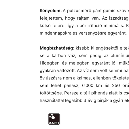
Kényelem:
A pulzusmérő pánt gumis szövetb
felejtettem, hogy rajtam van. Az izzadtság
külső felére, így a bőrirritáció minimális.
mindennapokra és versenyzésre egyaránt.
Megbízhatóság:
kisebb kilengésektől elte
se a karbon váz, sem pedig az alumínium
Hidegben és melegben egyaránt jól műkö
gyakran változott. Az víz sem volt semmi ha
öv úszásra nem alkalmas, ellenben tökéletes
sem lehet panasz, 6.000 km és 250 órán
töltöttsége. Persze a téli pihenés alatt is 
használattal legalább 3 évig bírják a gyári e