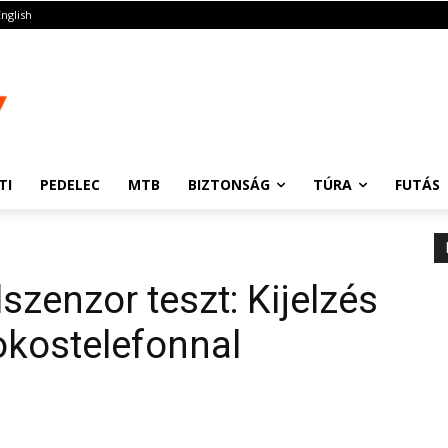
English
TI
PEDELEC
MTB
BIZTONSÁG
TÚRA
FUTÁS
zenzor teszt: Kijelzés
okostelefonnal