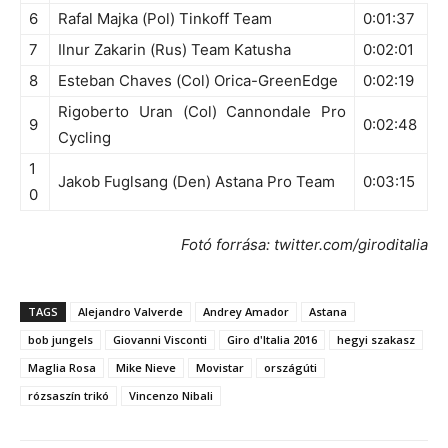
6
Rafal Majka (Pol) Tinkoff Team
0:01:37
7
Ilnur Zakarin (Rus) Team Katusha
0:02:01
8
Esteban Chaves (Col) Orica-GreenEdge
0:02:19
Rigoberto Uran (Col) Cannondale Pro
9
0:02:48
Cycling
1
Jakob Fuglsang (Den) Astana Pro Team
0:03:15
0
Fotó forrása: twitter.com/giroditalia
TAGS
Alejandro Valverde
Andrey Amador
Astana
bob jungels
Giovanni Visconti
Giro d'Italia 2016
hegyi szakasz
Maglia Rosa
Mike Nieve
Movistar
országúti
rózsaszín trikó
Vincenzo Nibali