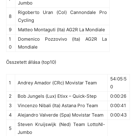
Jumbo
Rigoberto Uran (Col) Cannondale Pro
8
Cycling
9
Matteo Montaguti (Ita) AG2R La Mondiale
1
Domenico Pozzovivo (Ita) AG2R La
0
Mondiale
Összetett állása (top10)
54:05:5
1
Andrey Amador (CRc) Movistar Team
0
2
Bob Jungels (Lux) Etixx – Quick-Step
0:00:26
3
Vincenzo Nibali (Ita) Astana Pro Team
0:00:41
4
Alejandro Valverde (Spa) Movistar Team
0:00:43
Steven Kruijswijk (Ned) Team LottoNl-
5
Jumbo