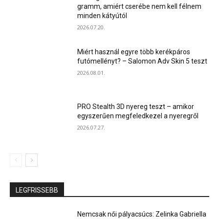
gramm, amiért cserébe nem kell félnem
minden kátyútól
2026.07.20.
Miért használ egyre több kerékpáros
futómellényt? – Salomon Adv Skin 5 teszt
2026.08.01.
PRO Stealth 3D nyereg teszt – amikor
egyszerűen megfeledkezel a nyeregről
2026.07.27.
LEGFRISSEBB
Nemcsak női pályacsúcs: Zelinka Gabriella