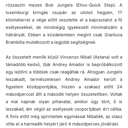
rózsaszín mezes Bob Jungels (Etixx-Quick Step). A
luxemburgi bringás csupán az utolsó hegyen, 17
kilométerrel a vége előtt vesztette el a kapcsolatot a fő
esélyesekkel, de mindvégig igyekezett minimalizálni a
hátrányát. Ebben a küzdelemben megint csak Gianluca
Brambilla mutatkozott a legjobb segítségnek.
Az összetett menők közül Vincenzo Nibali (Astana) volt a
támadóbb kedvű, (bár Andrey Amador is bepróbálkozott
egy lejtőn) a többiek csak reagáltak rá. Ahogyan Jungels
leszakadt, természetesen Andrey Amador került a
figyelem középpontjába, hiszen a szakasz előtt 24
másodperccel állt a második helyen összetettben. Voltak
a mai napnak olyan pillanatai, amikor úgy tűnt, ő is
leszakad, ám végül az esélyesek csoportjában ért célba.
A finis előtt még sprinteltek egymással Nibaliék, az olasz
vitte el a harmadik helyért járó 4 másodperces jóváírást.