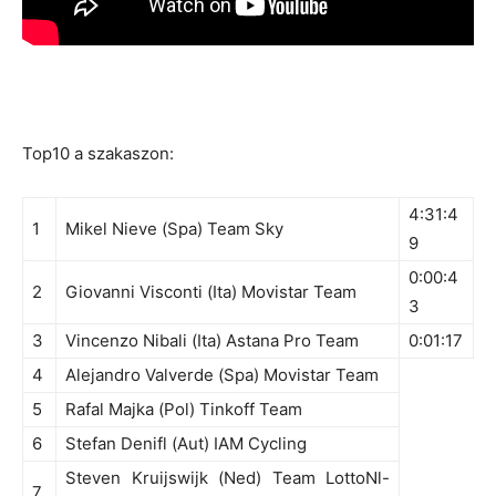
Top10 a szakaszon:
4:31:4
1
Mikel Nieve (Spa) Team Sky
9
0:00:4
2
Giovanni Visconti (Ita) Movistar Team
3
3
Vincenzo Nibali (Ita) Astana Pro Team
0:01:17
4
Alejandro Valverde (Spa) Movistar Team
5
Rafal Majka (Pol) Tinkoff Team
6
Stefan Denifl (Aut) IAM Cycling
Steven Kruijswijk (Ned) Team LottoNl-
7