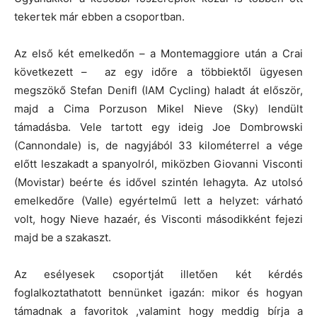
tekertek már ebben a csoportban.
Az első két emelkedőn – a Montemaggiore után a Crai
következett – az egy időre a többiektől ügyesen
megszökő Stefan Denifl (IAM Cycling) haladt át először,
majd a Cima Porzuson Mikel Nieve (Sky) lendült
támadásba. Vele tartott egy ideig Joe Dombrowski
(Cannondale) is, de nagyjából 33 kilométerrel a vége
előtt leszakadt a spanyolról, miközben Giovanni Visconti
(Movistar) beérte és idővel szintén lehagyta. Az utolsó
emelkedőre (Valle) egyértelmű lett a helyzet: várható
volt, hogy Nieve hazaér, és Visconti másodikként fejezi
majd be a szakaszt.
Az esélyesek csoportját illetően két kérdés
foglalkoztathatott bennünket igazán: mikor és hogyan
támadnak a favoritok ,valamint hogy meddig bírja a