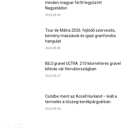
minden magyar férfit legyőzött
Nagyatádon
2026.08.09.
Tour de Mátra 2026: fejlődő szervezés,
kemény mászások és igazi granfondós
hangulat
2026.08.08.
BILO.gravel ULTRA: 210 kilométeres gravel
kihívás vár Horvátországban
2026.08.07.
Csődbe ment az Accell Hunland – leáll a
termelés a tószegi kerékpárgyárban
2026.08.06.