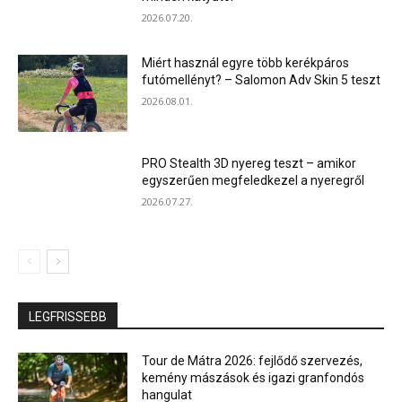
2026.07.20.
Miért használ egyre több kerékpáros
futómellényt? – Salomon Adv Skin 5 teszt
2026.08.01.
PRO Stealth 3D nyereg teszt – amikor
egyszerűen megfeledkezel a nyeregről
2026.07.27.
LEGFRISSEBB
Tour de Mátra 2026: fejlődő szervezés,
kemény mászások és igazi granfondós
hangulat