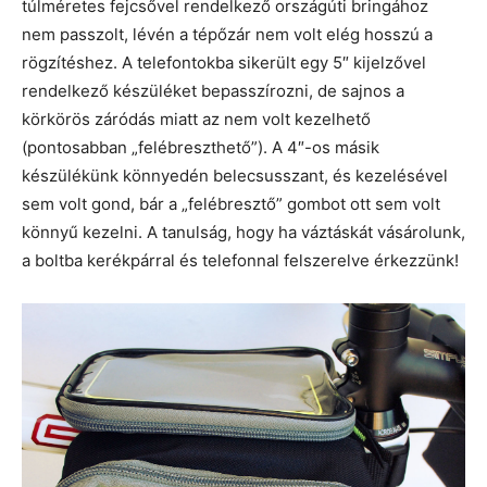
túlméretes fejcsővel rendelkező országúti bringához
nem passzolt, lévén a tépőzár nem volt elég hosszú a
rögzítéshez. A telefontokba sikerült egy 5″ kijelzővel
rendelkező készüléket bepasszírozni, de sajnos a
körkörös záródás miatt az nem volt kezelhető
(pontosabban „felébreszthető”). A 4″-os másik
készülékünk könnyedén belecsusszant, és kezelésével
sem volt gond, bár a „felébresztő” gombot ott sem volt
könnyű kezelni. A tanulság, hogy ha váztáskát vásárolunk,
a boltba kerékpárral és telefonnal felszerelve érkezzünk!