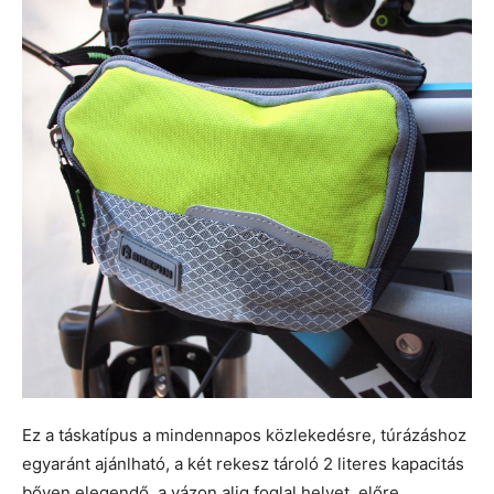
Ez a táskatípus a mindennapos közlekedésre, túrázáshoz
egyaránt ajánlható, a két rekesz tároló 2 literes kapacitás
bőven elegendő, a vázon alig foglal helyet, előre