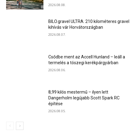
2026.08.08.
BILO.gravel ULTRA: 210 kilométeres gravel
kihívás vár Horvátországban
2026.08.07.
Csődbe ment az Accell Hunland – leáll a
termelés a tószegi kerékpárgyárban
2026.08.06.
8,99 kilós mestermű – ilyen lett
Dangerholm legújabb Scott Spark RC
építése
2026.08.05.