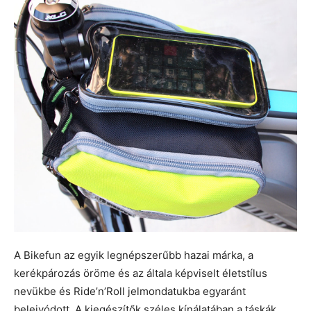
A Bikefun az egyik legnépszerűbb hazai márka, a
kerékpározás öröme és az általa képviselt életstílus
nevükbe és Ride’n’Roll jelmondatukba egyaránt
beleivódott. A kiegészítők széles kínálatában a táskák