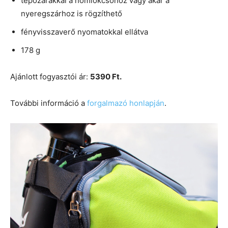
tépőzárakkal a homlokcsőhöz vagy akár a
nyeregszárhoz is rögzíthető
fényvisszaverő nyomatokkal ellátva
178 g
Ajánlott fogyasztói ár:
5390 Ft.
További információ a
forgalmazó honlapján
.