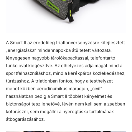
A Smart II az eredetileg triatlonversenyzésre kifejlesztett
„energiatáska” mindennapokba átültetett változata,
lényegesen nagyobb tárolókapacitással, telefontartó
funkcióval kiegészítve. Az elhelyezés adja magát mind a
sportfelhasználáshoz, mind a kerékpáros közlekedéshez,
túrázáshoz. A triatlonban fontos, hogy a testhelyzet
menet közben aerodinamikus maradjon, „civil”
használatban pedig a Smart II többlet kényelmet és
biztonságot tesz lehetővé, lévén nem kell sem a zsebben
kotorászni, sem megállni a nyeregtáska tartalmának
átbogarászásához.