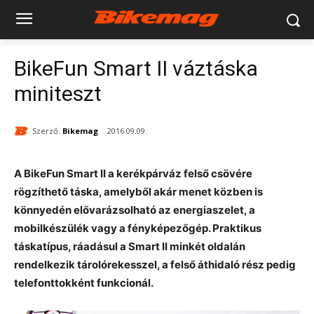
BikeFun Smart II váztáska
miniteszt
Szerző:
Bikemag
2016.09.09.
A BikeFun Smart II a kerékpárváz felső csövére
rögzíthető táska, amelyből akár menet közben is
könnyedén elővarázsolható az energiaszelet, a
mobilkészülék vagy a fényképezőgép. Praktikus
táskatípus, ráadásul a Smart II minkét oldalán
rendelkezik tárolórekesszel, a felső áthidaló rész pedig
telefonttokként funkcionál.