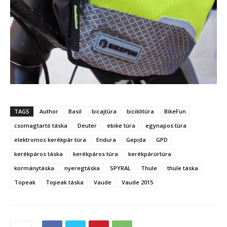
TAGS
Author
Basil
bicajtúra
biciklitúra
BikeFun
csomagtartó táska
Deuter
ebike túra
egynapos túra
elektromos kerékpár túra
Endura
Gepida
GPD
kerékpáros táska
kerékpáros túra
kerékpárúrtúra
kormánytáska
nyeregtáska
SPYRAL
Thule
thule táska
Topeak
Topeak táska
Vaude
Vaude 2015