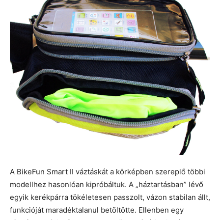
A BikeFun Smart II váztáskát a körképben szereplő többi
modellhez hasonlóan kipróbáltuk. A „háztartásban” lévő
egyik kerékpárra tökéletesen passzolt, vázon stabilan állt,
funkcióját maradéktalanul betöltötte. Ellenben egy