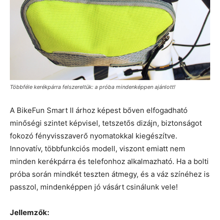
Többféle kerékpárra felszereltük: a próba mindenképpen ajánlott!
A BikeFun Smart II árhoz képest bőven elfogadható
minőségi szintet képvisel, tetszetős dizájn, biztonságot
fokozó fényvisszaverő nyomatokkal kiegészítve.
Innovatív, többfunkciós modell, viszont emiatt nem
minden kerékpárra és telefonhoz alkalmazható. Ha a bolti
próba során mindkét teszten átmegy, és a váz színéhez is
passzol, mindenképpen jó vásárt csinálunk vele!
Jellemzők: