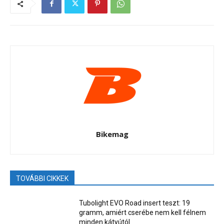
Bikemag
TOVÁBBI CIKKEK
Tubolight EVO Road insert teszt: 19
gramm, amiért cserébe nem kell félnem
minden kátyútól