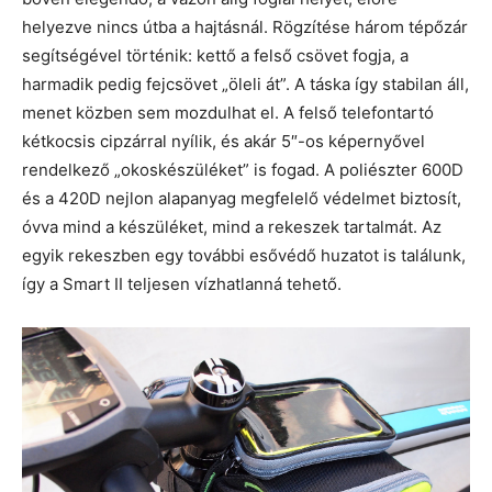
helyezve nincs útba a hajtásnál. Rögzítése három tépőzár
segítségével történik: kettő a felső csövet fogja, a
harmadik pedig fejcsövet „öleli át”. A táska így stabilan áll,
menet közben sem mozdulhat el. A felső telefontartó
kétkocsis cipzárral nyílik, és akár 5″-os képernyővel
rendelkező „okoskészüléket” is fogad. A poliészter 600D
és a 420D nejlon alapanyag megfelelő védelmet biztosít,
óvva mind a készüléket, mind a rekeszek tartalmát. Az
egyik rekeszben egy további esővédő huzatot is találunk,
így a Smart II teljesen vízhatlanná tehető.