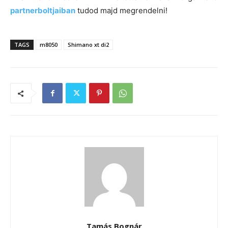
partnerboltjaiban
tudod majd megrendelni!
TAGS
m8050
Shimano xt di2
Tamás Bognár