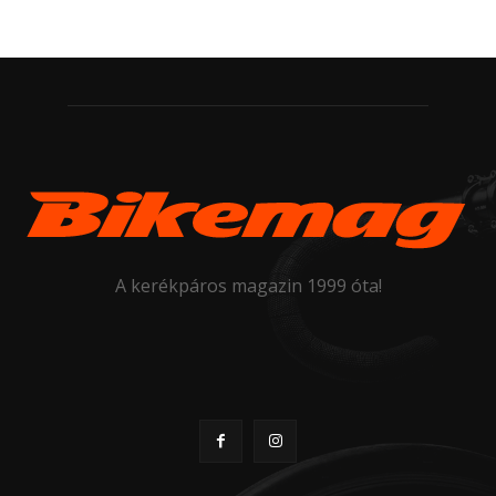
A kerékpáros magazin 1999 óta!