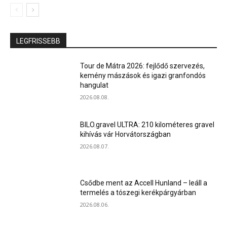
LEGFRISSEBB
Tour de Mátra 2026: fejlődő szervezés,
kemény mászások és igazi granfondós
hangulat
2026.08.08.
BILO.gravel ULTRA: 210 kilométeres gravel
kihívás vár Horvátországban
2026.08.07.
Csődbe ment az Accell Hunland – leáll a
termelés a tószegi kerékpárgyárban
2026.08.06.