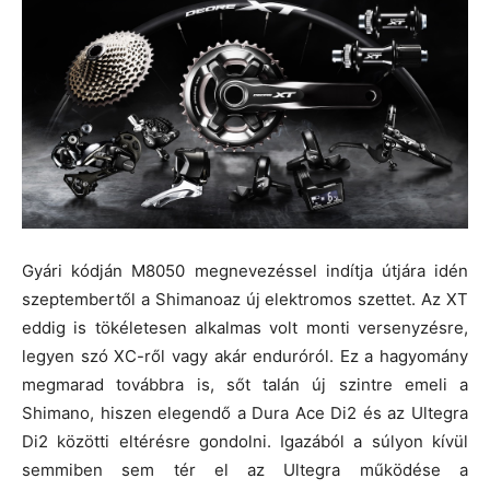
Gyári kódján M8050 megnevezéssel indítja útjára idén
szeptembertől a Shimanoaz új elektromos szettet. Az XT
eddig is tökéletesen alkalmas volt monti versenyzésre,
legyen szó XC-ről vagy akár enduróról. Ez a hagyomány
megmarad továbbra is, sőt talán új szintre emeli a
Shimano, hiszen elegendő a Dura Ace Di2 és az Ultegra
Di2 közötti eltérésre gondolni. Igazából a súlyon kívül
semmiben sem tér el az Ultegra működése a