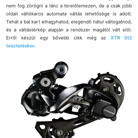
nem fog zörögni a lánc a terelőlemezen, de a csak jobb
oldali váltókaros automata váltás lehetősége is adott.
Tehát a bal kart elhagyhatod, elegendő hátul váltogatnod,
és a váltástérkép alapján a rendszer magától vált elöl.
Erről készül egy bővebb cikk még az
XTR Di2
teszteléskor
.