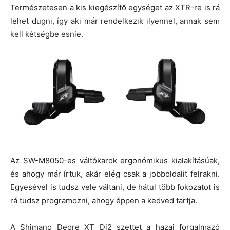
Természetesen a kis kiegészítő egységet az XTR-re is rá
lehet dugni, így aki már rendelkezik ilyennel, annak sem
kell kétségbe esnie.
Az SW-M8050-es váltókarok ergonómikus kialakításúak,
és ahogy már írtuk, akár elég csak a jobboldalit felrakni.
Egyesével is tudsz vele váltani, de hátul több fokozatot is
rá tudsz programozni, ahogy éppen a kedved tartja.
A Shimano Deore XT Di2 szettet a hazai forgalmazó