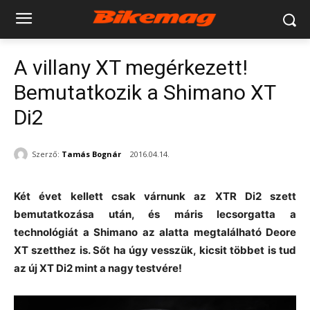
A villany XT megérkezett!
Bemutatkozik a Shimano XT
Di2
Szerző:
Tamás Bognár
2016.04.14.
Két évet kellett csak várnunk az XTR Di2 szett
bemutatkozása után, és máris lecsorgatta a
technológiát a Shimano az alatta megtalálható Deore
XT szetthez is. Sőt ha úgy vesszük, kicsit többet is tud
az új XT Di2 mint a nagy testvére!