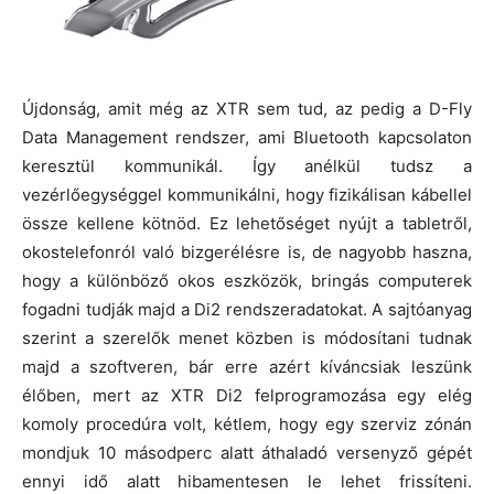
Újdonság, amit még az XTR sem tud, az pedig a D-Fly
Data Management rendszer, ami Bluetooth kapcsolaton
keresztül kommunikál. Így anélkül tudsz a
vezérlőegységgel kommunikálni, hogy fizikálisan kábellel
össze kellene kötnöd. Ez lehetőséget nyújt a tabletről,
okostelefonról való bizgerélésre is, de nagyobb haszna,
hogy a különböző okos eszközök, bringás computerek
fogadni tudják majd a Di2 rendszeradatokat. A sajtóanyag
szerint a szerelők menet közben is módosítani tudnak
majd a szoftveren, bár erre azért kíváncsiak leszünk
élőben, mert az XTR Di2 felprogramozása egy elég
komoly procedúra volt, kétlem, hogy egy szerviz zónán
mondjuk 10 másodperc alatt áthaladó versenyző gépét
ennyi idő alatt hibamentesen le lehet frissíteni.