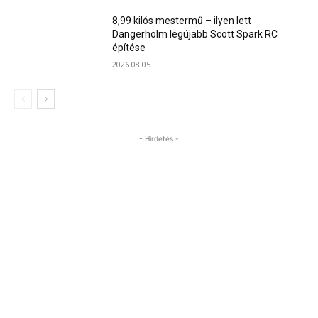
8,99 kilós mestermű – ilyen lett
Dangerholm legújabb Scott Spark RC
építése
2026.08.05.
- Hirdetés -