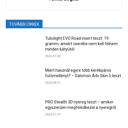
TOVÁBBI CIKKEK
Tubolight EVO Road insert teszt: 19
gramm, amiért cserébe nem kell félnem
minden kátyútól
2026.07.20.
Miért használ egyre több kerékpáros
futómellényt? – Salomon Adv Skin 5 teszt
2026.08.01.
PRO Stealth 3D nyereg teszt – amikor
egyszerűen megfeledkezel a nyeregről
2026.07.27.