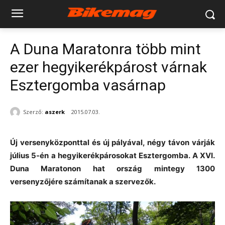
A Duna Maratonra több mint
ezer hegyikerékpárost várnak
Esztergomba vasárnap
Szerző:
aszerk
2015.07.03.
Új versenyközponttal és új pályával, négy távon várják
július 5-én a hegyikerékpárosokat Esztergomba. A XVI.
Duna Maratonon hat ország mintegy 1300
versenyzőjére számítanak a szervezők.