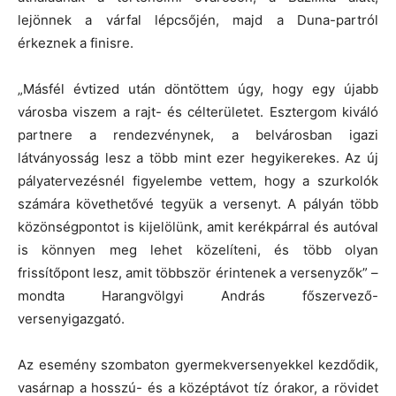
lejönnek a várfal lépcsőjén, majd a Duna-partról
érkeznek a finisre.
„Másfél évtized után döntöttem úgy, hogy egy újabb
városba viszem a rajt- és célterületet. Esztergom kiváló
partnere a rendezvénynek, a belvárosban igazi
látványosság lesz a több mint ezer hegyikerekes. Az új
pályatervezésnél figyelembe vettem, hogy a szurkolók
számára követhetővé tegyük a versenyt. A pályán több
közönségpontot is kijelölünk, amit kerékpárral és autóval
is könnyen meg lehet közelíteni, és több olyan
frissítőpont lesz, amit többször érintenek a versenyzők” –
mondta Harangvölgyi András főszervező-
versenyigazgató.
Az esemény szombaton gyermekversenyekkel kezdődik,
vasárnap a hosszú- és a középtávot tíz órakor, a rövidet