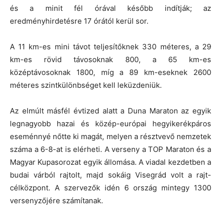
és a minit fél órával később indítják; az
eredményhirdetésre 17 órától kerül sor.
A 11 km-es mini távot teljesítőknek 330 méteres, a 29
km-es rövid távosoknak 800, a 65 km-es
középtávosoknak 1800, míg a 89 km-eseknek 2600
méteres szintkülönbséget kell leküzdeniük.
Az elmúlt másfél évtized alatt a Duna Maraton az egyik
legnagyobb hazai és közép-európai hegyikerékpáros
eseménnyé nőtte ki magát, melyen a résztvevő nemzetek
száma a 6-8-at is elérheti. A verseny a TOP Maraton és a
Magyar Kupasorozat egyik állomása. A viadal kezdetben a
budai várból rajtolt, majd sokáig Visegrád volt a rajt-
célközpont. A szervezők idén 6 ország mintegy 1300
versenyzőjére számítanak.