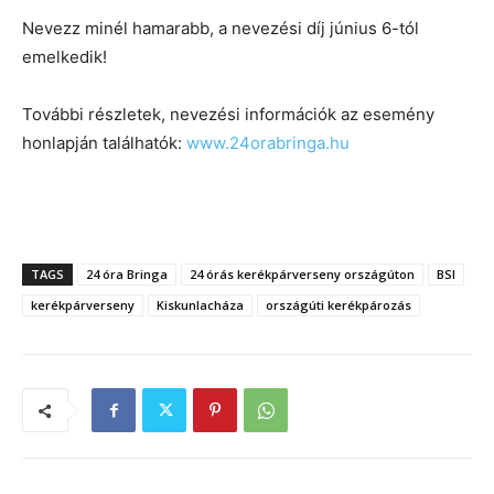
Nevezz minél hamarabb, a nevezési díj június 6-tól
emelkedik!
További részletek, nevezési információk az esemény
honlapján találhatók:
www.24orabringa.hu
TAGS
24 óra Bringa
24 órás kerékpárverseny országúton
BSI
kerékpárverseny
Kiskunlacháza
országúti kerékpározás