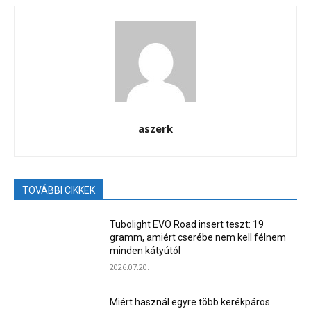
aszerk
TOVÁBBI CIKKEK
Tubolight EVO Road insert teszt: 19
gramm, amiért cserébe nem kell félnem
minden kátyútól
2026.07.20.
Miért használ egyre több kerékpáros