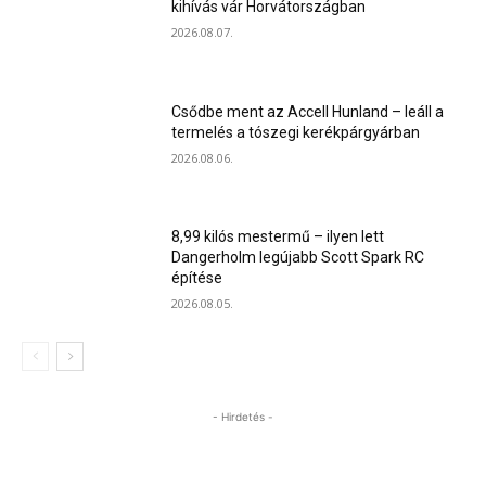
kihívás vár Horvátországban
2026.08.07.
Csődbe ment az Accell Hunland – leáll a
termelés a tószegi kerékpárgyárban
2026.08.06.
8,99 kilós mestermű – ilyen lett
Dangerholm legújabb Scott Spark RC
építése
2026.08.05.
- Hirdetés -