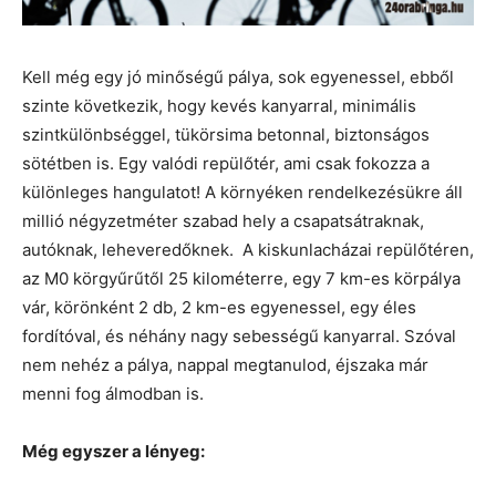
Kell még egy jó minőségű pálya, sok egyenessel, ebből
szinte következik, hogy kevés kanyarral, minimális
szintkülönbséggel, tükörsima betonnal, biztonságos
sötétben is. Egy valódi repülőtér, ami csak fokozza a
különleges hangulatot! A környéken rendelkezésükre áll
millió négyzetméter szabad hely a csapatsátraknak,
autóknak, leheveredőknek. A kiskunlacházai repülőtéren,
az M0 körgyűrűtől 25 kilométerre, egy 7 km-es körpálya
vár, körönként 2 db, 2 km-es egyenessel, egy éles
fordítóval, és néhány nagy sebességű kanyarral. Szóval
nem nehéz a pálya, nappal megtanulod, éjszaka már
menni fog álmodban is.
Még egyszer a lényeg: