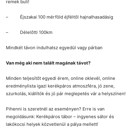
remek buli!
– Éjszakai 100 mérföld éjféltől hajnalhasadásig
– Délelőtti 100km
Mindkét távon indulhatsz egyedül vagy párban
Van még aki nem talált magának távot?
Minden teljesítőt egyedi érem, online oklevél, online
eredménylista igazi kerékpáros atmoszféra, jó zene,
szurkolás, kiállítók és jó pár meglepetés vár a helyszínen!
Pihenni is szeretnél az eseményen? Erre is van
megoldásunk: Kerékpáros tábor – ingyenes sátor és
lakókocsi helyek közvetlenül a pálya mellett!