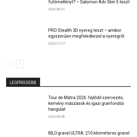
futómellényt? – Salomon Adv Skin 5 teszt
2026.08.01.
PRO Stealth 3D nyereg teszt – amikor
egyszerűen megfeledkezel a nyeregről
2026.07.27.
LEGFRISSEBB
Tour de Mátra 2026: fejlődő szervezés,
kemény mászások és igazi granfondós
hangulat
2026.08.08.
BILO.gravel ULTRA: 210 kilométeres gravel