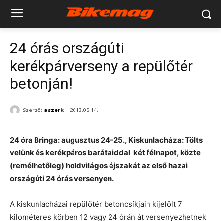
24 órás országúti
kerékpárverseny a repülőtér
betonján!
Szerző:
aszerk
2013.05.14.
24 óra Bringa: augusztus 24-25., Kiskunlacháza: Tölts
velünk és kerékpáros barátaiddal két félnapot, közte
(remélhetőleg) holdvilágos éjszakát az első hazai
országúti 24 órás versenyen.
A kiskunlacházai repülőtér betoncsíkjain kijelölt 7
kilométeres körben 12 vagy 24 órán át versenyezhetnek