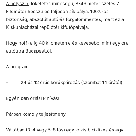
A helyszín:
tökéletes minőségű, 8-46 méter széles 7
kilométer hosszú és teljesen sík pálya. 100%-os
biztonság, abszolút autó és forgalommentes, mert ez a
Kiskunlacházai repülőtér kifutópályája.
Hogy hol?:
alig 40 kilométerre és kevesebb, mint egy óra
autóútra Budapesttől.
A program:
– 24 és 12 órás kerékpározás (szombat 14 órától)
Egyéniben óriási kihívás!
Párban komoly teljesítmény
Váltóban (3-4 vagy 5-8 fős) egy jó kis biciklizés és egy