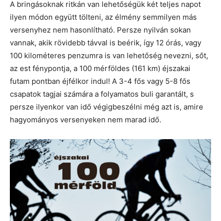
A bringásoknak ritkán van lehetőségük két teljes napot
ilyen módon együtt tölteni, az élmény semmilyen más
versenyhez nem hasonlítható. Persze nyilván sokan
vannak, akik rövidebb távval is beérik, így 12 órás, vagy
100 kilométeres penzumra is van lehetőség nevezni, sőt,
az est fénypontja, a 100 mérföldes (161 km) éjszakai
futam pontban éjfélkor indul! A 3-4 fős vagy 5-8 fős
csapatok tagjai számára a folyamatos buli garantált, s
persze ilyenkor van idő végigbeszélni még azt is, amire
hagyományos versenyeken nem marad idő.