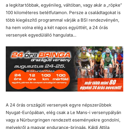
a legkitartóbbak, egyénileg, váltóban, vagy akár a „röpke”
100 kilométeres betétfutamon. Persze a családtagokat is
több kiegészítő programmal várják a BSI rendezvényén,
ha nem volna elég a két napos együttlét, a 24 órás
versenyek egyedülálló hangulata…
A 24 órás országúti versenyek egyre népszerűbbek
Nyugat-Európában, elég csak a Le Mans-i versenypályán
vagy a Nürburgringen rendezett eseményekre gondolni,
melyekről a magyar endurance-bringás, Káldi Attila