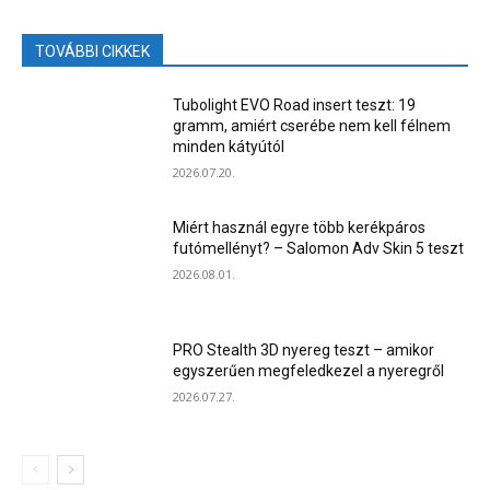
TOVÁBBI CIKKEK
Tubolight EVO Road insert teszt: 19
gramm, amiért cserébe nem kell félnem
minden kátyútól
2026.07.20.
Miért használ egyre több kerékpáros
futómellényt? – Salomon Adv Skin 5 teszt
2026.08.01.
PRO Stealth 3D nyereg teszt – amikor
egyszerűen megfeledkezel a nyeregről
2026.07.27.