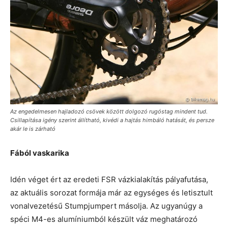
Az engedelmesen hajladozó csövek között dolgozó rugóstag mindent tud.
Csillapítása igény szerint állítható, kivédi a hajtás himbáló hatását, és persze
akár le is zárható
Fából vaskarika
Idén véget ért az eredeti FSR vázkialakítás pályafutása,
az aktuális sorozat formája már az egységes és letisztult
vonalvezetésű Stumpjumpert másolja. Az ugyanúgy a
spéci M4-es alumíniumból készült váz meghatározó