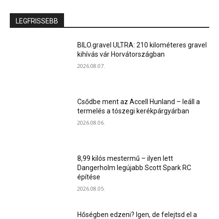
LEGFRISSEBB
BILO.gravel ULTRA: 210 kilométeres gravel
kihívás vár Horvátországban
2026.08.07.
Csődbe ment az Accell Hunland – leáll a
termelés a tószegi kerékpárgyárban
2026.08.06.
8,99 kilós mestermű – ilyen lett
Dangerholm legújabb Scott Spark RC
építése
2026.08.05.
Hőségben edzeni? Igen, de felejtsd el a