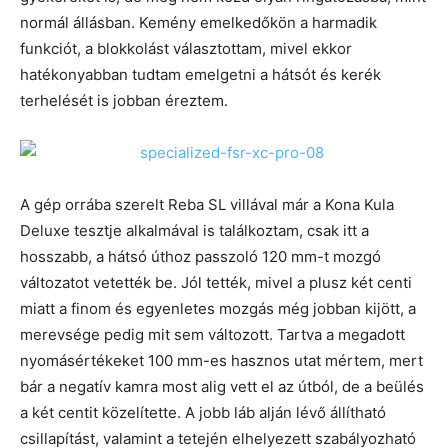
normál állásban. Kemény emelkedőkön a harmadik
funkciót, a blokkolást választottam, mivel ekkor
hatékonyabban tudtam emelgetni a hátsót és kerék
terhelését is jobban éreztem.
A gép orrába szerelt Reba SL villával már a Kona Kula
Deluxe tesztje alkalmával is találkoztam, csak itt a
hosszabb, a hátsó úthoz passzoló 120 mm-t mozgó
változatot vetették be. Jól tették, mivel a plusz két centi
miatt a finom és egyenletes mozgás még jobban kijött, a
merevsége pedig mit sem változott. Tartva a megadott
nyomásértékeket 100 mm-es hasznos utat mértem, mert
bár a negatív kamra most alig vett el az útból, de a beülés
a két centit közelítette. A jobb láb alján lévő állítható
csillapítást, valamint a tetején elhelyezett szabályozható