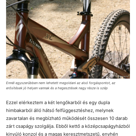
Ennél egyszerűbben nem lehetett megoldani az alsó forgáspontot, az
erősítések jó helyen vannak és a hegesztések nagy része is szép
Ezzel elérkeztem a két lengőkarból és egy dupla
himbakarból álló hátsó felfüggesztéshez, melynek
zavartalan és megbízható működését összesen 10 darab
zárt csapágy szolgálja. Ebből kettő a középcsapágyházból
kinyúló konzol és a magas keresztmetszetű, enyhén