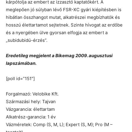
kárpótolja az embert az izzasztó kaptatókért. A
meglepően jó súlyban lévő FSR-XC gyári kiépítésben is
hibátlan összhangot mutat, alkatrészei megbízhatók és
hosszú élettartamot sejtetnek. Szinte hívogat az erdőbe
és a nyergében ülve gyorsan elfogja az embert a
„subidubidú-érzés”.
Eredetileg megjelent a Bikemag 2009. augusztusi
lapszámában.
[poll id=”151″]
Forgalmazó: Velobike Kft.
Származási hely: Tajvan
Vázgarancia: élettartam
Alkatrész-garancia: 1 év
Vázméretek: Comp (S, M, L); Expert (S, M); Pro (M –