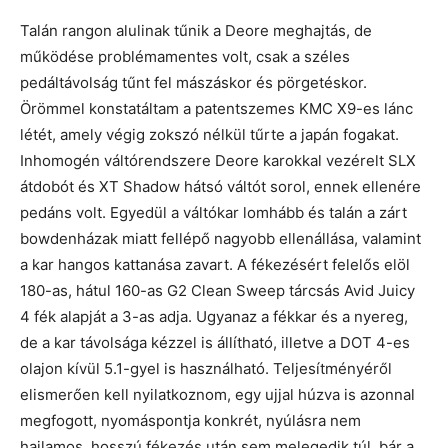
Talán rangon alulinak tűnik a Deore meghajtás, de
működése problémamentes volt, csak a széles
pedáltávolság tűnt fel mászáskor és pörgetéskor.
Örömmel konstatáltam a patentszemes KMC X9-es lánc
létét, amely végig zokszó nélkül tűrte a japán fogakat.
Inhomogén váltórendszere Deore karokkal vezérelt SLX
átdobót és XT Shadow hátsó váltót sorol, ennek ellenére
pedáns volt. Egyedül a váltókar lomhább és talán a zárt
bowdenházak miatt fellépő nagyobb ellenállása, valamint
a kar hangos kattanása zavart. A fékezésért felelős elöl
180-as, hátul 160-as G2 Clean Sweep tárcsás Avid Juicy
4 fék alapját a 3-as adja. Ugyanaz a fékkar és a nyereg,
de a kar távolsága kézzel is állítható, illetve a DOT 4-es
olajon kívül 5.1-gyel is használható. Teljesítményéről
elismerően kell nyilatkoznom, egy ujjal húzva is azonnal
megfogott, nyomáspontja konkrét, nyúlásra nem
hajlamos, hosszú fékezés után sem melegedik túl, bár a