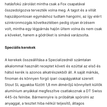
hatásfokú zárolást mintha csak a Fox csapatával
összedolgozva tervezték volna meg. A tagot és a villát
hajszálpontosan egymáshoz tudtam hangolni, az így elért
szinkronmozgás következtében pedig olyan érzésem
volt, mintha egy légpárnás hajón ültem volna és nem csak
a köveket, hanem a gödröket is simává varázsolta.
Speciális kerekek
A kerekek összeállítása a Specializednél számtalan
alkalommal használt receptet követi és ezúttal az első és
hátsó kerék is azonos alkatrészekből áll. A saját márkás,
finoman és könnyen forgó ipari csapágyakkal szerelt
Stout SL agyakba fűzött 1,8 mm átmérőjű könnyített küllők
alumínium anyákkal megfeszítve csatlakoznak a DT Swiss
445-ös felnibe. Bármennyire is próbáltak spórolni az
anyaggal, a tesztet hiba nélkül teljesítő, átlagos