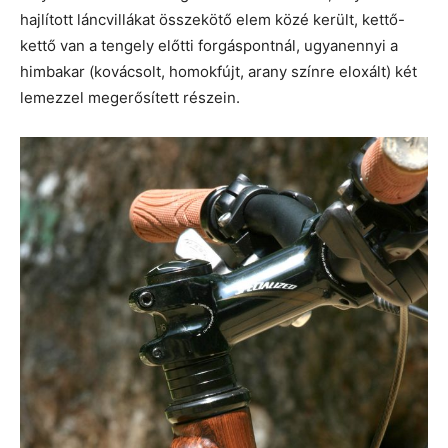
hajlított láncvillákat összekötő elem közé került, kettő-
kettő van a tengely előtti forgáspontnál, ugyanennyi a
himbakar (kovácsolt, homokfújt, arany színre eloxált) két
lemezzel megerősített részein.