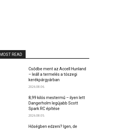
MOST READ
Csődbe ment az Accell Hunland
– leáll a termelés a tószegi
kerékpárgyárban
2026.08.06.
8,99 kilós mestermű – ilyen lett
Dangerholm legújabb Scott
Spark RC építése
2026.08.05.
Hőségben edzeni? Igen, de