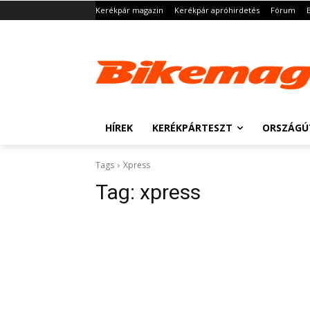
Kerékpár magazin
Kerékpár apróhirdetés
Fórum
HÍREK
KERÉKPÁRTESZT
ORSZÁGÚ
Tags
Xpress
Tag:
xpress