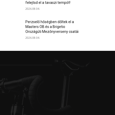
felejtsd el a tavaszi tempót!
2026.08.04.
Perzselő hőségben dőltek el a
Masters OB és a Brigetio
Országúti Mezőnyverseny csatái
2026.08.04.