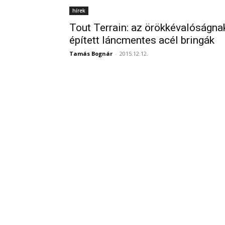
hírek
Tout Terrain: az örökkévalóságna
épített láncmentes acél bringák
Tamás Bognár
-
2015.12.12.