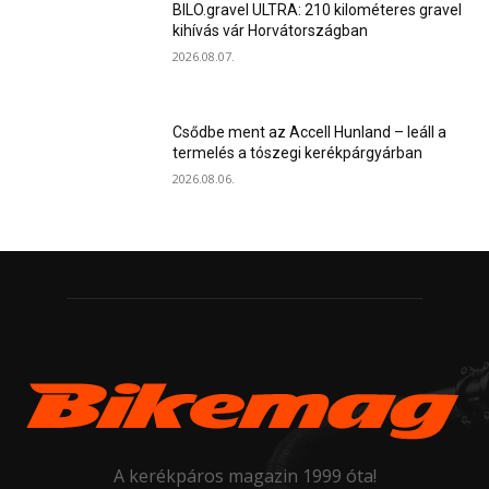
BILO.gravel ULTRA: 210 kilométeres gravel
kihívás vár Horvátországban
2026.08.07.
Csődbe ment az Accell Hunland – leáll a
termelés a tószegi kerékpárgyárban
2026.08.06.
A kerékpáros magazin 1999 óta!