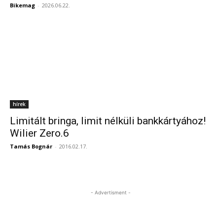
Bikemag
-
2026.06.22.
hírek
Limitált bringa, limit nélküli bankkártyához!
Wilier Zero.6
Tamás Bognár
-
2016.02.17.
- Advertisment -