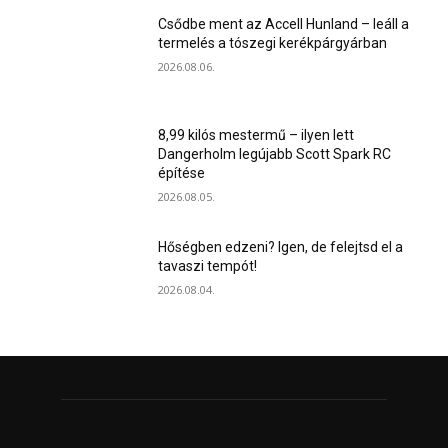
Csődbe ment az Accell Hunland – leáll a
termelés a tószegi kerékpárgyárban
2026.08.06.
8,99 kilós mestermű – ilyen lett
Dangerholm legújabb Scott Spark RC
építése
2026.08.05.
Hőségben edzeni? Igen, de felejtsd el a
tavaszi tempót!
2026.08.04.