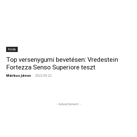
hírek
Top versenygumi bevetésen: Vredestein
Fortezza Senso Superiore teszt
Márkus János
-
2022.09.22.
- Advertisment -