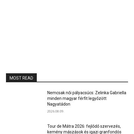
MOST READ
Nemcsak női pályacsúcs: Zelinka Gabriella
minden magyar férfit legyőzött
Nagyatádon
2026.08.09.
Tour de Mátra 2026: fejlődő szervezés,
kemény mászások és igazi granfondós