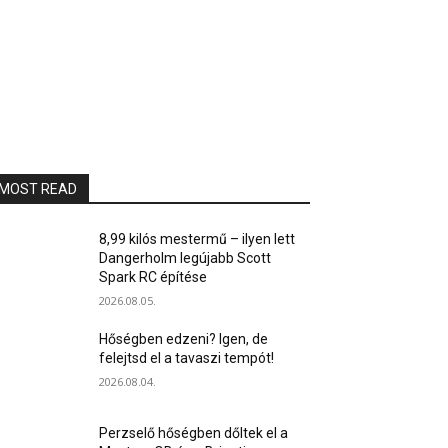
MOST READ
8,99 kilós mestermű – ilyen lett
Dangerholm legújabb Scott
Spark RC építése
2026.08.05.
Hőségben edzeni? Igen, de
felejtsd el a tavaszi tempót!
2026.08.04.
Perzselő hőségben dőltek el a