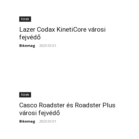
hírek
Lazer Codax KinetiCore városi
fejvédő
Bikemag
-
2023.03.01.
hírek
Casco Roadster és Roadster Plus
városi fejvédő
Bikemag
-
2023.03.01.