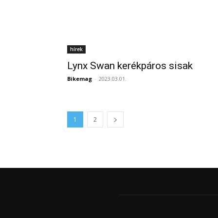
hírek
Lynx Swan kerékpáros sisak
Bikemag
-
2023.03.01.
1
2