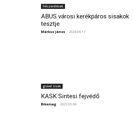
Felszerelések
ABUS városi kerékpáros sisakok
tesztje
Márkus János
-
2024.06.17.
gravel sisak
KASK Sintesi fejvédő
Bikemag
-
2023.03.04.