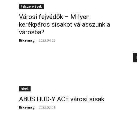
Felszerelések
Városi fejvédők – Milyen
kerékpáros sisakot válasszunk a
városba?
Bikemag
-
2023.04.03.
hírek
ABUS HUD-Y ACE városi sisak
Bikemag
-
2023.03.01.