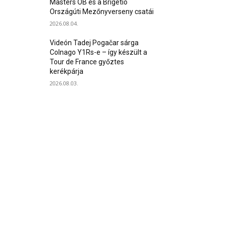
Masters OB és a Brigetio
Országúti Mezőnyverseny csatái
2026.08.04.
Videón Tadej Pogačar sárga
Colnago Y1Rs-e – így készült a
Tour de France győztes
kerékpárja
2026.08.03.