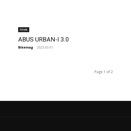
hírek
ABUS URBAN-I 3.0
Bikemag
-
2023.03.01.
Page 1 of 2