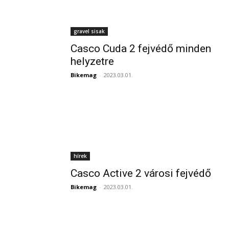
gravel sisak
Casco Cuda 2 fejvédő minden
helyzetre
Bikemag
-
2023.03.01.
hírek
Casco Active 2 városi fejvédő
Bikemag
-
2023.03.01.