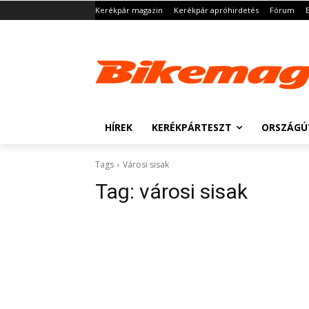
Kerékpár magazin
Kerékpár apróhirdetés
Fórum
HÍREK
KERÉKPÁRTESZT
ORSZÁGÚ
Tags
Városi sisak
Tag:
városi sisak