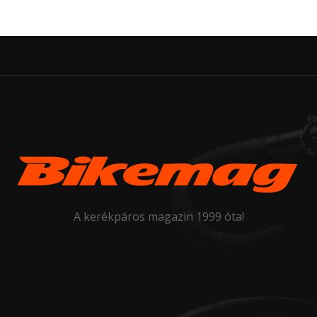
A kerékpáros magazin 1999 óta!