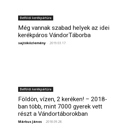
Belföldi kerékpártúra
Még vannak szabad helyek az idei
kerékpáros VándorTáborba
sajtóközlemény
-
2019.03.17.
Belföldi kerékpártúra
Földön, vízen, 2 keréken! – 2018-
ban több, mint 7000 gyerek vett
részt a Vándortáborokban
Márkus János
-
2018.09.28.