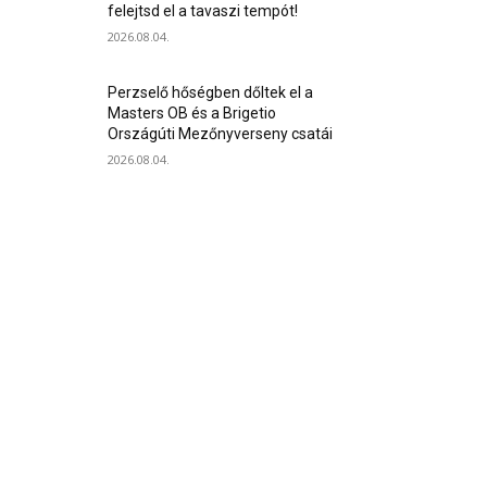
felejtsd el a tavaszi tempót!
2026.08.04.
Perzselő hőségben dőltek el a
Masters OB és a Brigetio
Országúti Mezőnyverseny csatái
2026.08.04.