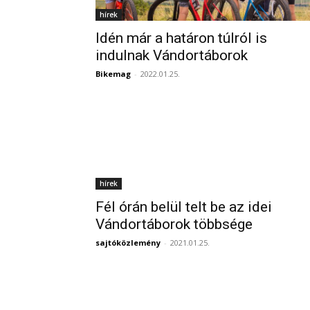
hírek
Idén már a határon túlról is
indulnak Vándortáborok
Bikemag
-
2022.01.25.
hírek
Fél órán belül telt be az idei
Vándortáborok többsége
sajtóközlemény
-
2021.01.25.