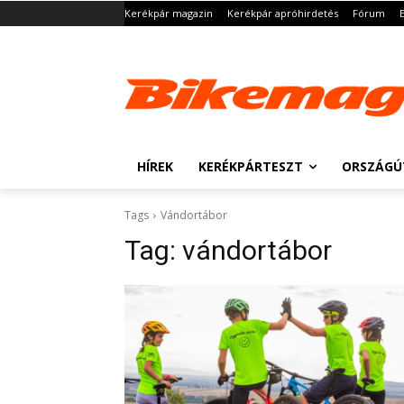
Kerékpár magazin
Kerékpár apróhirdetés
Fórum
HÍREK
KERÉKPÁRTESZT
ORSZÁGÚ
Tags
Vándortábor
Tag:
vándortábor