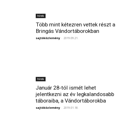
hírek
Több mint kétezren vettek részt a
Bringás Vándortáborokban
sajtóközlemény
-
2019.09.21.
hírek
Január 28-tól ismét lehet
jelentkezni az év legkalandosabb
táboraiba, a Vándortáborokba
sajtóközlemény
-
2019.01.18.