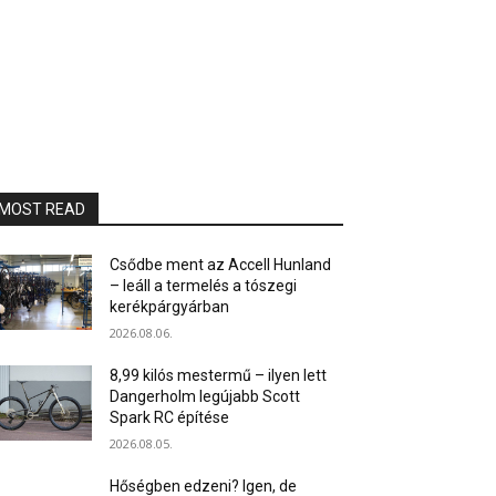
MOST READ
Csődbe ment az Accell Hunland
– leáll a termelés a tószegi
kerékpárgyárban
2026.08.06.
8,99 kilós mestermű – ilyen lett
Dangerholm legújabb Scott
Spark RC építése
2026.08.05.
Hőségben edzeni? Igen, de