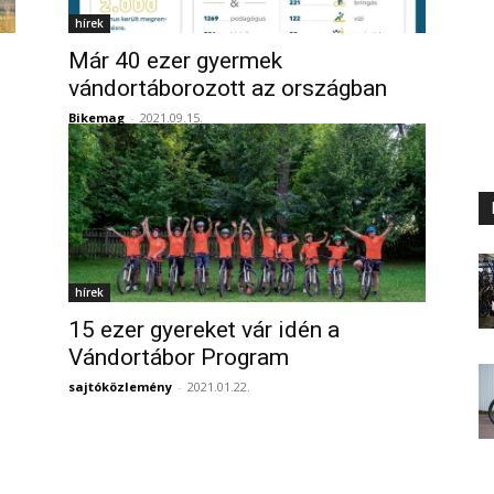
hírek
Már 40 ezer gyermek
vándortáborozott az országban
Bikemag
-
2021.09.15.
hírek
15 ezer gyereket vár idén a
Vándortábor Program
sajtóközlemény
-
2021.01.22.