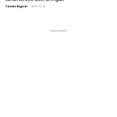
Tamás Bognár
-
2015.12.12.
- Advertisment -