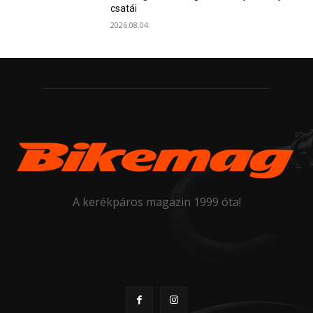
csatái
2026.08.04.
A kerékpáros magazin 1999 óta!