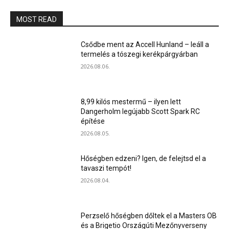
MOST READ
Csődbe ment az Accell Hunland – leáll a
termelés a tószegi kerékpárgyárban
2026.08.06.
8,99 kilós mestermű – ilyen lett
Dangerholm legújabb Scott Spark RC
építése
2026.08.05.
Hőségben edzeni? Igen, de felejtsd el a
tavaszi tempót!
2026.08.04.
Perzselő hőségben dőltek el a Masters OB
és a Brigetio Országúti Mezőnyverseny