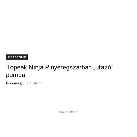
kiegészítők
Topeak Ninja P nyeregszárban „utazó”
pumpa
Bikemag
-
2016.06.11.
- Advertisment -