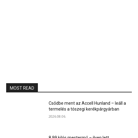
MOST READ
Csődbe ment az Accell Hunland – leáll a
termelés a tószegi kerékpárgyárban
2026.08.06.
8,99 kilós mestermű – ilyen lett